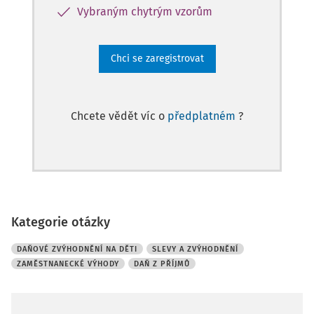
Vybraným chytrým vzorům
Chci se zaregistrovat
Chcete vědět víc o
předplatném
?
Kategorie otázky
DAŇOVÉ ZVÝHODNĚNÍ NA DĚTI
SLEVY A ZVÝHODNĚNÍ
ZAMĚSTNANECKÉ VÝHODY
DAŇ Z PŘÍJMŮ