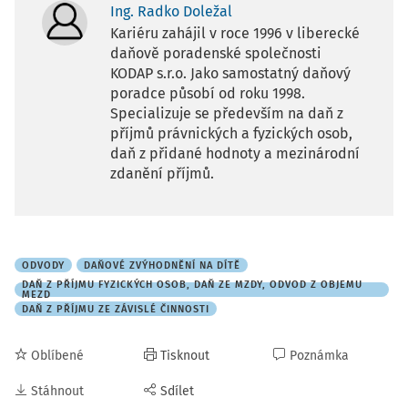
Ing. Radko Doležal
Kariéru zahájil v roce 1996 v liberecké
daňově poradenské společnosti
KODAP s.r.o. Jako samostatný daňový
poradce působí od roku 1998.
Specializuje se především na daň z
příjmů právnických a fyzických osob,
daň z přidané hodnoty a mezinárodní
zdanění příjmů.
ODVODY
DAŇOVÉ ZVÝHODNĚNÍ NA DÍTĚ
DAŇ Z PŘÍJMU FYZICKÝCH OSOB, DAŇ ZE MZDY, ODVOD Z OBJEMU
MEZD
DAŇ Z PŘÍJMU ZE ZÁVISLÉ ČINNOSTI
Oblíbené
Tisknout
Poznámka
Stáhnout
Sdílet