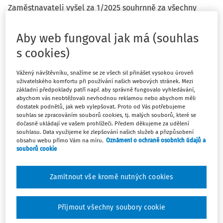
Zaměstnavateli vyšel za 1/2025 souhrnně za všechny
zaměstnance měsíční daňový bonus. Bylo to mimořádně,
protože většina zaměstnanců byla nemocná, a měli tudíž
Aby web fungoval jak má (souhlas
nízké daně. V dalších měsících již bude vycházet placení
s cookies)
daně ze závislé činnosti. Zaměstnavatel nechce dávat
Žádost podle § 35d odst. 5 ZDP na Finanční úřad. Lze
Vážený návštěvníku, snažíme se ze všech sil přinášet vysokou úroveň
prosím v dalších měsících ponížit částku odvodu na dani
uživatelského komfortu při používání našich webových stránek. Mezi
ze závislé činnosti o tento bonus z ledna 2025?
základní předpoklady patří např. aby správně fungovalo vyhledávání,
abychom vás neobtěžovali nevhodnou reklamou nebo abychom měli
dostatek podnětů, jak web vylepšovat. Proto od Vás potřebujeme
souhlas se zpracováním souborů cookies, tj. malých souborů, které se
dočasně ukládají ve vašem prohlížeči. Předem děkujeme za udělení
souhlasu. Data využijeme ke zlepšování našich služeb a přizpůsobení
obsahu webu přímo Vám na míru.
Oznámení o ochraně osobních údajů a
Odpověď
souborů cookie
Zamítnout vše kromě nutných cookies
Máte předplatné?
Přihlaste se
Přijmout všechny soubory cookie