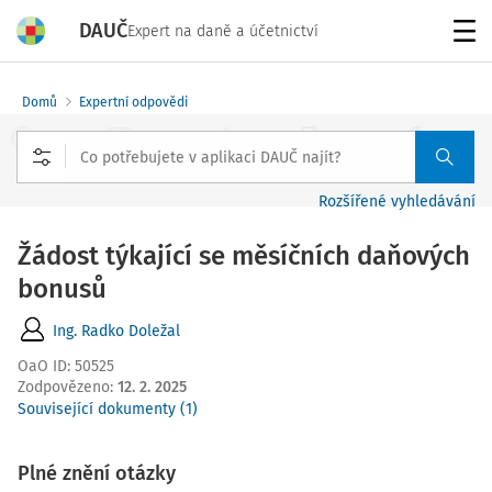
DAUČ
Expert na daně a účetnictví
Menu
Domů
Expertní odpovědi
Rozšířené vyhledávání
Žádost týkající se měsíčních daňových
bonusů
Ing. Radko Doležal
OaO ID
:
50525
Zodpovězeno
:
12. 2. 2025
Související dokumenty (1)
Plné znění otázky