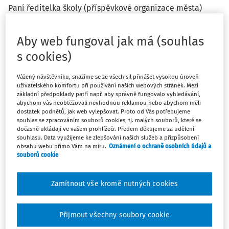
Paní ředitelka školy (příspěvkové organizace města)
odstoupila z funkce k 31. 8. 2025. Již víme, že
"nabídnutou" práci paní učitelky na II. stupni ZŠ
Aby web fungoval jak má (souhlas
nepřijme, a proto jí nový pan ředitel dá 1. 9. 2025
s cookies)
výpověď v souladu s ustanovením § 52 písm. c) zákoníku
práce. Její výpovědní doba poběží od 1. 9. do 1. 11. 2025,
Vážený návštěvníku, snažíme se ze všech sil přinášet vysokou úroveň
tj. pracovní poměr skončí až ke dne 1. 11. 2025. Nový pan
uživatelského komfortu při používání našich webových stránek. Mezi
ředitel se s původní paní ředitelkou dohodnul, že bude
základní předpoklady patří např. aby správně fungovalo vyhledávání,
na překážkách, tj. hodiny se jí proplatí průměrem a do
abychom vás neobtěžovali nevhodnou reklamou nebo abychom měli
dostatek podnětů, jak web vylepšovat. Proto od Vás potřebujeme
práce již od 1. 9. nepřijde. 1) Jedná se o ten průměr, ze
souhlas se zpracováním souborů cookies, tj. malých souborů, které se
kterého se vypočítává částka proplacené dovolené nebo
dočasně ukládají ve vašem prohlížeči. Předem děkujeme za udělení
lékař? 2) Můžeme odstoupivší paní ředitelce nařídit
souhlasu. Data využijeme ke zlepšování našich služeb a přizpůsobení
obsahu webu přímo Vám na míru.
Oznámení o ochraně osobních údajů a
čerpání dovolené např. od 15. září do 26. září, protože má
souborů cookie
ještě zbytek dovolené 10 dní, tj, 80 hod? Jakým
způsobem jí to má pan nový ředitel sdělit? Stačí ústní
sdělení nebo doporučený dopis? Jaká forma je
Zamítnout vše kromě nutných cookies
nejjednodušší, resp. právě obhajitelná, protože původní
paní ředitelka již do školy vůbec nedorazí.
Přijmout všechny soubory cookie