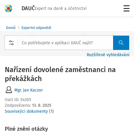
DAUČ
Expert na daně a účetnictví
Menu
Domů
Expertní odpovědi
Rozšířené vyhledávání
Nařízení dovolené zaměstnanci na
překážkách
Mgr. Jan Kaczor
OaO ID
:
54305
Zodpovězeno
:
13. 8. 2025
Související dokumenty (1)
Plné znění otázky