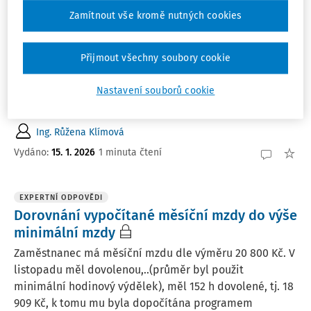
EXPERTNÍ ODPOVĚDI
Zamítnout vše kromě nutných cookies
Úprava nároku na dovolenou
Zaměstnanec byl v pracovní neschopnosti od 1. 1. 2025
do 4. 7. 2025 . Následovala neschopnost od 21. 7. do 25.
Přijmout všechny soubory cookie
7. 2025 a od 4. 8. 2025 do 12. 9. 2025. Pro úpravu nároku
na dovolenou se započtou všechny dny neschopnosti,
Nastavení souborů cookie
nebo jen od 1. 1. 2025 do 4. 7. 2025.
Ing. Růžena Klímová
Vydáno
:
15. 1. 2026
1 minuta čtení
EXPERTNÍ ODPOVĚDI
Dorovnání vypočítané měsíční mzdy do výše
minimální mzdy
Zaměstnanec má měsíční mzdu dle výměru 20 800 Kč. V
listopadu měl dovolenou,..(průměr byl použit
minimální hodinový výdělek), měl 152 h dovolené, tj. 18
909 Kč, k tomu mu byla dopočítána programem