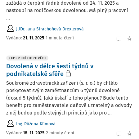
zažádá o čerpání řádné dovolené od 24. 11. 2025 a
nastoupí na rodičovskou dovolenou. Má plný pracovní
...
JUDr. Jana Strachoňová Drexlerová
Vydáno
:
21. 11. 2025
1 minuta čtení
EXPERTNÍ ODPOVĚDI
Dovolená v délce šesti týdnů v
podnikatelské sféře
Soukromé zdravotnické zařízení (s. r. o.) by chtělo
poskytovat svým zaměstnancům 6 týdnů dovolené
(dosud 5 týdnů). Jaká úskalí z toho plynou? Bude tento
benefit pro zaměstnavatele daňově uznatelný a odvody
z něj budou podle stejných principů jako pro ...
Ing. Růžena Klímová
Vydáno
:
18. 11. 2025
2 minuty čtení