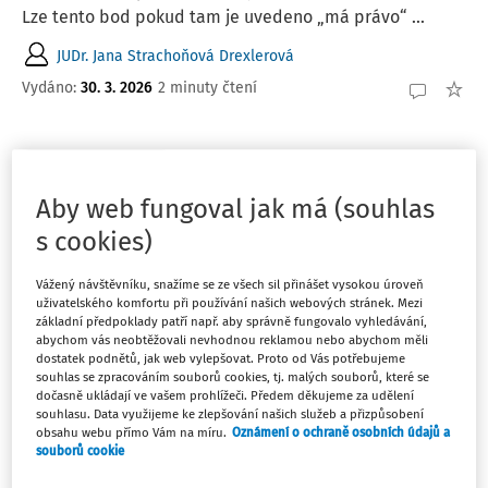
Lze tento bod pokud tam je uvedeno „má právo“ ...
JUDr. Jana Strachoňová Drexlerová
Vydáno
:
30. 3. 2026
2 minuty čtení
EXPERTNÍ ODPOVĚDI
Krácení složek platu v souvislosti s
Aby web fungoval jak má (souhlas
čerpáním dovolené
s cookies)
Které složky platu jsou kráceny v souvislosti s čerpáním
dovolené? Mám na mysli konkrétně zvláštní příplatek
Vážený návštěvníku, snažíme se ze všech sil přinášet vysokou úroveň
podle § 129 ZP, osobní příplatek podle § 131 ZP a
uživatelského komfortu při používání našich webových stránek. Mezi
příplatek za vedení. Jeden mzdový SW tyto příplatky
základní předpoklady patří např. aby správně fungovalo vyhledávání,
abychom vás neobtěžovali nevhodnou reklamou nebo abychom měli
přepočítává, druhý je nechává v absolutní výši.
dostatek podnětů, jak web vylepšovat. Proto od Vás potřebujeme
souhlas se zpracováním souborů cookies, tj. malých souborů, které se
JUDr. PhDr. Jiří Valenta
dočasně ukládají ve vašem prohlížeči. Předem děkujeme za udělení
souhlasu. Data využijeme ke zlepšování našich služeb a přizpůsobení
Vydáno
:
13. 2. 2026
2 minuty čtení
obsahu webu přímo Vám na míru.
Oznámení o ochraně osobních údajů a
souborů cookie