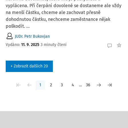
vyplácena. Při čerpáni dovolené se dostaneme ale vždy
na menší částku, chceme ale zachovat přesně
dohodnutou částku, nechceme zaměstnance nějak
poškodit. ...
JUDr. Petr Bukovjan
Vydáno
:
11. 9. 2025
3 minuty čtení
+ Zobrazit dalších 20
1
2
3
4
...
36