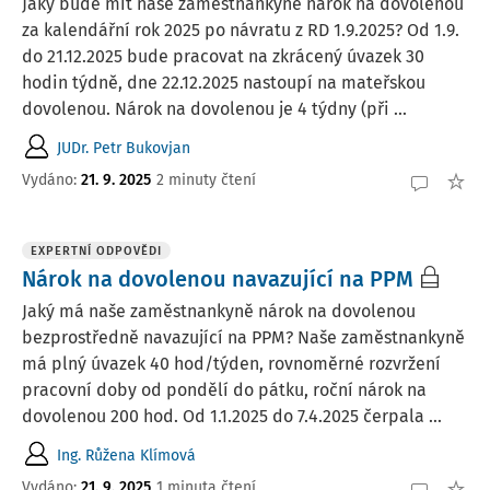
Jaký bude mít naše zaměstnankyně nárok na dovolenou
za kalendářní rok 2025 po návratu z RD 1.9.2025? Od 1.9.
do 21.12.2025 bude pracovat na zkrácený úvazek 30
hodin týdně, dne 22.12.2025 nastoupí na mateřskou
dovolenou. Nárok na dovolenou je 4 týdny (při ...
JUDr. Petr Bukovjan
Vydáno
:
21. 9. 2025
2 minuty čtení
EXPERTNÍ ODPOVĚDI
Nárok na dovolenou navazující na PPM
Jaký má naše zaměstnankyně nárok na dovolenou
bezprostředně navazující na PPM? Naše zaměstnankyně
má plný úvazek 40 hod/týden, rovnoměrné rozvržení
pracovní doby od pondělí do pátku, roční nárok na
dovolenou 200 hod. Od 1.1.2025 do 7.4.2025 čerpala ...
Ing. Růžena Klímová
Vydáno
:
21. 9. 2025
1 minuta čtení