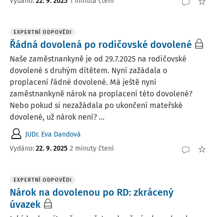
Vydáno
:
22. 9. 2025
1 minuta čtení
EXPERTNÍ ODPOVĚDI
Řádná dovolená po rodičovské dovolené
Naše zaměstnankyně je od 29.7.2025 na rodičovské
dovolené s druhým dítětem. Nyní zažádala o
proplacení řádné dovolené. Má ještě nyní
zaměstnankyně nárok na proplacení této dovolené?
Nebo pokud si nezažádala po ukončení mateřské
dovolené, už nárok není? ...
JUDr. Eva Dandová
Vydáno
:
22. 9. 2025
2 minuty čtení
EXPERTNÍ ODPOVĚDI
Nárok na dovolenou po RD: zkrácený
úvazek