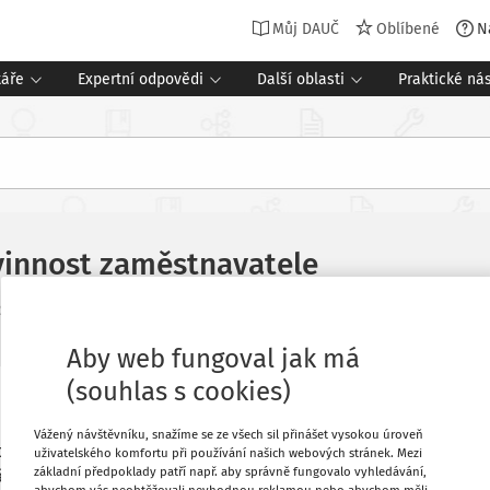
Můj DAUČ
Oblíbené
N
táře
Expertní odpovědi
Další oblasti
Praktické nás
vinnost zaměstnavatele
Související dokumenty (1)
. 12. 2025
Aby web fungoval jak má
(souhlas s cookies)
Oblíbené
Vážený návštěvníku, snažíme se ze všech sil přinášet vysokou úroveň
ro cizí zaměstnance, kteří jsou
uživatelského komfortu při používání našich webových stránek. Mezi
základní předpoklady patří např. aby správně fungovalo vyhledávání,
ě nastupující?
Stáhnout