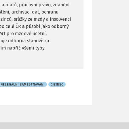
 a platů, pracovní právo, zdanění
štění, archivaci dat, ochranu
zinců, srážky ze mzdy a insolvenci
po celé ČR a působí jako odborný
MT pro mzdové účetní.
tuje odborná stanoviska
ím napříč všemi typy
NELEGÁLNÍ ZAMĚSTNÁVÁNÍ
CIZINEC