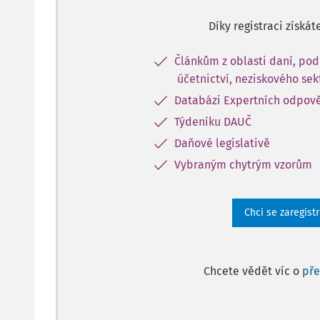
Díky registraci získát
Článkům z oblasti daní, pod
účetnictví, neziskového sek
Databázi Expertních odpov
Týdeníku DAUČ
Daňové legislativě
Vybraným chytrým vzorům
Chci se zaregist
Chcete vědět víc o
př