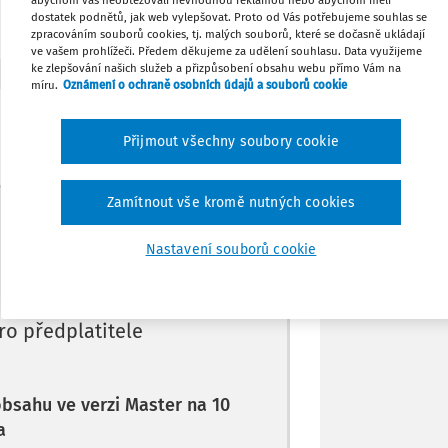
abychom vás neobtěžovali nevhodnou reklamou nebo abychom měli
dostatek podnětů, jak web vylepšovat. Proto od Vás potřebujeme souhlas se
zpracováním souborů cookies, tj. malých souborů, které se dočasně ukládají
Tisknout
ve vašem prohlížeči. Předem děkujeme za udělení souhlasu. Data využijeme
ke zlepšování našich služeb a přizpůsobení obsahu webu přímo Vám na
míru.
Oznámení o ochraně osobních údajů a souborů cookie
Sdílet
Přijmout všechny soubory cookie
Poznámka
Zamítnout vše kromě nutných cookies
Máte předplatné?
Přihlaste se
Nastavení souborů cookie
ro předplatitele
 obsahu ve verzi Master na 10
a