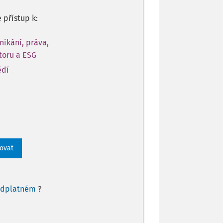
e přístup k:
nikání, práva,
toru a ESG
ědí
rovat
edplatném
?