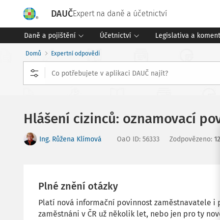
DAUČ
Expert na daně a účetnictví
Daně a pojištění
Účetnictví
Legislativa a komen
Domů
Expertní odpovědi
Hlášení cizinců: oznamovací po
Ing. Růžena Klímová
OaO ID
:
56333
Zodpovězeno
:
12
Plné znění otázky
Platí nová informační povinnost zaměstnavatele i p
zaměstnáni v ČR už několik let, nebo jen pro ty nov