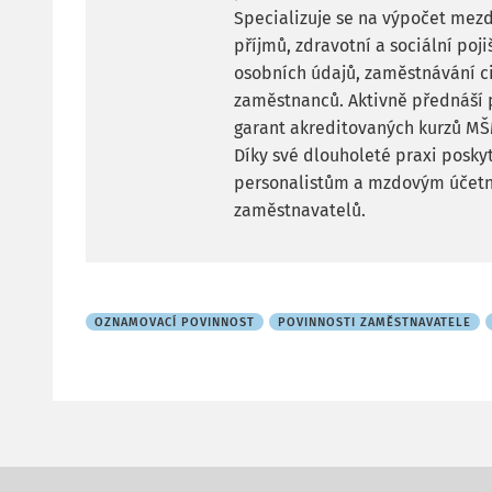
Specializuje se na výpočet mezd
příjmů, zdravotní a sociální poji
osobních údajů, zaměstnávání ci
zaměstnanců. Aktivně přednáší 
garant akreditovaných kurzů MŠ
Díky své dlouholeté praxi posky
personalistům a mzdovým účetn
zaměstnavatelů.
OZNAMOVACÍ POVINNOST
POVINNOSTI ZAMĚSTNAVATELE