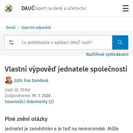
DAUČ
Expert na daně a účetnictví
Menu
Domů
Expertní odpovědi
Rozšířené vyhledávání
Vlastní výpověď jednatele společnosti
JUDr. Eva Dandová
OaO ID
:
55749
Zodpovězeno
:
19. 1. 2026
Související dokumenty (2)
Plné znění otázky
Jednatel je zaměstnán a je teď na nemocenské. Může