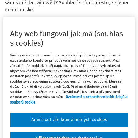
sám sobě dat výpověď? Souhlasí s tím i přesto, že je na
nemocenské.
Aby web fungoval jak má (souhlas
s cookies)
Odpověď
Vážený návštěvníku, snažíme se ze všech sil přinášet vysokou úroveň
uživatelského komfortu při používání našich webových stránek. Mezi
základní předpoklady patří např. aby správně fungovalo vyhledávání,
Máte předplatné?
Přihlaste se
abychom vás neobtěžovali nevhodnou reklamou nebo abychom měli
dostatek podnětů, jak web vylepšovat. Proto od Vás potřebujeme
souhlas se zpracováním souborů cookies, tj. malých souborů, které se
dočasně ukládají ve vašem prohlížeči. Předem děkujeme za udělení
souhlasu. Data využijeme ke zlepšování našich služeb a přizpůsobení
obsahu webu přímo Vám na míru.
Oznámení o ochraně osobních údajů a
souborů cookie
Tento dokument je jen pro
předplatitele
Zamítnout vše kromě nutných cookies
Zaregistrujte se a získejte