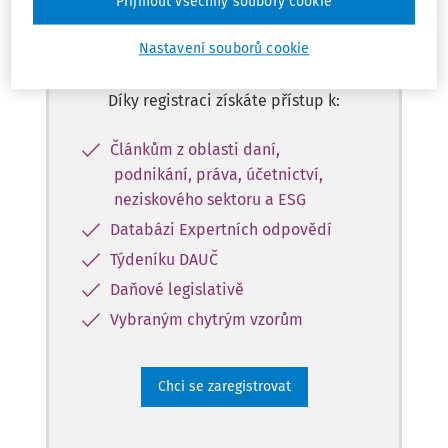
Přijmout všechny soubory cookie
přístup k obsahu ve verzi
Master na 10 dní zdarma
Nastavení souborů cookie
Díky registraci získáte přístup k:
Článkům z oblasti daní,
podnikání, práva, účetnictví,
neziskového sektoru a ESG
Databázi Expertních odpovědí
Týdeníku DAUČ
Daňové legislativě
Vybraným chytrým vzorům
Chci se zaregistrovat