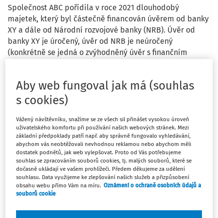
Společnost ABC pořídila v roce 2021 dlouhodobý
majetek, který byl částečně financován úvěrem od banky
XY a dále od Národní rozvojové banky (NRB). Úvěr od
banky XY je úročený, úvěr od NRB je neúročený
(konkrétně se jedná o zvýhodněný úvěr s finančním
příspěvkem). Zaplacené úroky z úvěru od banky XY byly
účtovány do nákladů. Podle smlouvy s NRB měla
Aby web fungoval jak má (souhlas
společnost ABC na základě žádosti a při splnění
podmínek nárok na vyplacení finančního příspěvku ve
s cookies)
výši úroků zaplacených od začátku úvěru (2021) do
6/2025. O příspěvek bylo možné žádat postupně i
Vážený návštěvníku, snažíme se ze všech sil přinášet vysokou úroveň
uživatelského komfortu při používání našich webových stránek. Mezi
jednorázově. Žádost musela být podána nejdéle do
základní předpoklady patří např. aby správně fungovalo vyhledávání,
6/2026, pak společnost ABC přišla o nárok na výplatu
abychom vás neobtěžovali nevhodnou reklamou nebo abychom měli
příspěvku. Společnost ABC zažádala o příspěvek
dostatek podnětů, jak web vylepšovat. Proto od Vás potřebujeme
souhlas se zpracováním souborů cookies, tj. malých souborů, které se
jednorázově v 10/2025. V 1/2026 přišlo společnosti ABC
dočasně ukládají ve vašem prohlížeči. Předem děkujeme za udělení
potvrzení od NRB o přiznání/výplatě finančního
souhlasu. Data využijeme ke zlepšování našich služeb a přizpůsobení
příspěvku. Příspěvek byl vyplacen v 1/2026. Přiznaný
obsahu webu přímo Vám na míru.
Oznámení o ochraně osobních údajů a
souborů cookie
příspěvek byl nižší než celková výše zaplacených úroků,
jelikož úroky přesahovaly maximální výši příspěvku