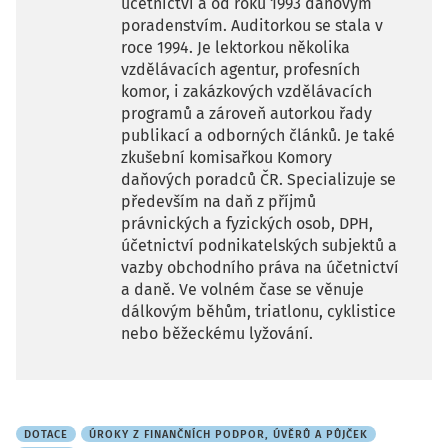
účetnictví a od roku 1993 daňovým
poradenstvím. Auditorkou se stala v
roce 1994. Je lektorkou několika
vzdělávacích agentur, profesních
komor, i zakázkových vzdělávacích
programů a zároveň autorkou řady
publikací a odborných článků. Je také
zkušební komisařkou Komory
daňových poradců ČR. Specializuje se
především na daň z příjmů
právnických a fyzických osob, DPH,
účetnictví podnikatelských subjektů a
vazby obchodního práva na účetnictví
a daně. Ve volném čase se věnuje
dálkovým běhům, triatlonu, cyklistice
nebo běžeckému lyžování.
DOTACE
ÚROKY Z FINANČNÍCH PODPOR, ÚVĚRŮ A PŮJČEK