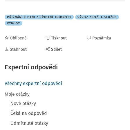
PŘIZNÁNÍ K DANI Z PŘIDANÉ HODNOTY
VÝVOZ ZBOŽÍ A SLUŽEB
VÝNOSY
Oblíbené
Tisknout
Poznámka
Stáhnout
Sdílet
Expertní odpovědi
Všechny expertní odpovědi
Moje otázky
Nové otázky
Čeká na odpověď
Odmítnuté otázky