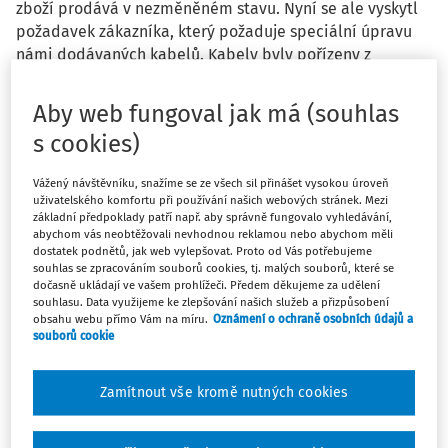
zboží prodává v nezměněném stavu. Nyní se ale vyskytl
požadavek zákazníka, který požaduje speciální úpravu
námi dodávaných kabelů. Kabely byly pořízeny z
Německa a dodány k nám na sklad. Následně si je
servisní technik vyskladnil, provedl na nich úpravu a
Aby web fungoval jak má (souhlas
fakturujeme jejich dodání do Izraele, celní doklad byl
s cookies)
vystaven na celkovou hodnotu faktury s režimem 1000, tj.
volný oběh. Tento případ je ale v účetním systému
Vážený návštěvníku, snažíme se ze všech sil přinášet vysokou úroveň
považován za servisní, jelikož technik fakturoval vlastně
uživatelského komfortu při používání našich webových stránek. Mezi
spotřebovaný materiál + práci (na faktuře je uvedeno
základní předpoklady patří např. aby správně fungovalo vyhledávání,
abychom vás neobtěžovali nevhodnou reklamou nebo abychom měli
„export of the service“).
dostatek podnětů, jak web vylepšovat. Proto od Vás potřebujeme
souhlas se zpracováním souborů cookies, tj. malých souborů, které se
dočasně ukládají ve vašem prohlížeči. Předem děkujeme za udělení
Jak správně posoudit tento výnos a současně jaký je
souhlasu. Data využijeme ke zlepšování našich služeb a přizpůsobení
správný výnosový účet?
obsahu webu přímo Vám na míru.
Oznámení o ochraně osobních údajů a
souborů cookie
Jak správně vykázat v DPH – pouze v řádku 22 na základě
JSD nebo duplicitně, tj. řádek 22 (JSD) + řádek 26 (servisní
Zamítnout vše kromě nutných cookies
faktura)?