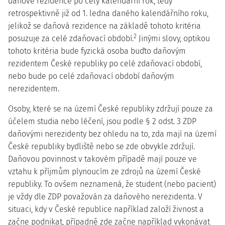
daňové rezidence po celý kalendářní rok, tedy
retrospektivně
již od 1. ledna daného kalendářního roku,
jelikož se daňová rezidence na základě tohoto kritéria
2
posuzuje za celé zdaňovací období.
Jinými slovy, optikou
tohoto kritéria bude fyzická osoba buďto daňovým
rezidentem České republiky po celé zdaňovací období,
nebo bude po celé zdaňovací období daňovým
nerezidentem.
Osoby, které se na území České republiky zdržují
pouze za
účelem studia nebo léčení,
jsou podle § 2 odst. 3 ZDP
daňovými nerezidenty bez ohledu na to, zda mají na území
České republiky bydliště nebo se zde obvykle zdržují.
Daňovou povinnost v takovém případě mají pouze ve
vztahu k příjmům plynoucím ze zdrojů na území České
republiky. To ovšem
neznamená
, že student (nebo pacient)
je vždy dle ZDP považován za daňového nerezidenta. V
situaci, kdy v České republice například založí živnost a
začne podnikat, případně zde začne například vykonávat