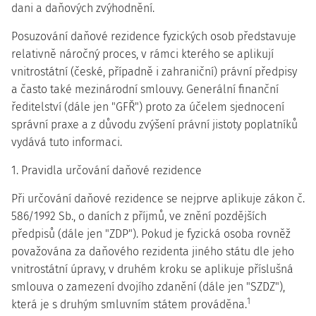
dani a daňových zvýhodnění.
Posuzování daňové rezidence fyzických osob představuje
relativně náročný proces, v rámci kterého se aplikují
vnitrostátní (české, případně i zahraniční) právní předpisy
a často také mezinárodní smlouvy. Generální finanční
ředitelství (dále jen "GFŘ") proto za účelem sjednocení
správní praxe a z důvodu zvýšení právní jistoty poplatníků
vydává tuto informaci.
1. Pravidla určování daňové rezidence
Při určování daňové rezidence se nejprve aplikuje zákon č.
586/1992 Sb., o daních z příjmů, ve znění pozdějších
předpisů (dále jen "ZDP"). Pokud je fyzická osoba rovněž
považována za daňového rezidenta jiného státu dle jeho
vnitrostátní úpravy, v druhém kroku se aplikuje příslušná
smlouva o zamezení dvojího zdanění (dále jen "SZDZ"),
1
která je s druhým smluvním státem prováděna.