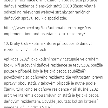
obecné informace o vnitrostátních pravidlech pro určení
daňové rezidence členských států OECD (často včetně
odkazů na relevantní webové stránky zahraničních
daňových správ), jsou k dispozici zde:
https://www.oecd.org/tax/automatic-exchange/crs-
implementation-and-assistance/tax-residency/
1.2. Druhý krok - kolizní kritéria při souběžné daňové
rezidenci ve více státech
4
Aplikace SZDZ
jako kolizní normy nastupuje ve
druhém
kroku.
Při určování daňové rezidence se tedy SZDZ použije
5
pouze v případě, kdy je fyzická osoba souběžně
považována za daňového rezidenta dle vnitrostátní právní
6
úpravy
obou států. V takovém případě je nutné podle
článku týkajícího se daňové rezidence v příslušné SZDZ
určit, ve kterém z obou smluvních států je fyzická osoba
7
daňovým rezidentem. Obvykle jsou tato
kolizní kritéria
8
uvedena v čl. 4 odst. 2 SZDZ
.