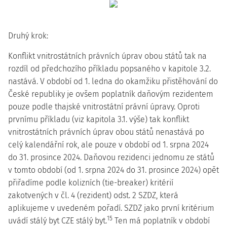
Druhý krok:
Konflikt vnitrostátních právních úprav obou států tak na
rozdíl od předchozího příkladu popsaného v kapitole 3.2.
nastává. V období od 1. ledna do okamžiku přistěhování do
České republiky je ovšem poplatník daňovým rezidentem
pouze podle thajské vnitrostátní právní úpravy. Oproti
prvnímu příkladu (viz kapitola 3.1. výše) tak konflikt
vnitrostátních právních úprav obou států nenastává po
celý kalendářní rok, ale
pouze v období od 1. srpna 2024
do 31. prosince 2024
. Daňovou rezidenci jednomu ze států
v tomto období (od 1. srpna 2024 do 31. prosince 2024) opět
přiřadíme podle kolizních (tie-breaker) kritérií
zakotvených v čl. 4 (rezident) odst. 2 SZDZ, která
aplikujeme v uvedeném pořadí. SZDZ jako první kritérium
15
uvádí stálý byt CZE stálý byt.
Ten má poplatník v období