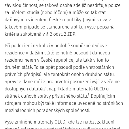
závislou činnost, se taková osoba zde již nezdržuje pouze
za účelem studia (nebo léčení) a může se tak stát
daňovým rezidentem České republiky. Jinými slovy, v
takovém případě se standardně aplikují výše popsaná
kritéria zakotvená v § 2 odst. 2 ZDP.
Při
podezření na kolizi v podobě souběžné daňové
rezidence v dalším státě je nutné posoudit daňovou
rezidenci nejen v České republice, ale také v tomto
druhém státě
. Ta se opět posoudí podle vnitrostátních
právních předpisů, ale tentokrát onoho druhého státu.
Správce daně může pro prvotní posouzení vyjít z veřejně
dostupných databází, například z materiálů OECD či
3
stránek daňové správy příslušného státu.
Doplňujícím
zdrojem mohou být také informace uvedené na stránkách
mezinárodních poradenských společností.
Výše zmíněné materiály OECD, kde lze nalézt základní