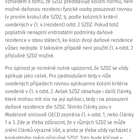
Vzhledem k tomu, že SZDZ představuje kolizní normu, není
možné daňovou rezidenci fyzické osoby posuzovat rovnou
(v prvním kroku) dle SZDZ, tj. podle kolizních kritérií
uvedených v čl. 4 (rezident) odst. 2 SZDZ. Pokud totiž
poplatník nenaplní vnitrostátní podmínky daňové
rezidence v obou státech, ke kolizi dvojí daňové rezidence
vůbec nedojde. V takovém případě není použití čl. 4 odst. 2
příslušné SZDZ možné.
Pro úplnost je nicméně nutné upozornit, že SZDZ se vždy
aplikuje jako celek. Pro zjednodušení tedy v níže
uvedených případech rovnou aplikujeme kolizní kritéria
uvedená v čl. 4 odst. 2. Avšak SZDZ obsahuje i další články,
které mohou mít vliv na její aplikaci, tedy i na posouzení
daňové rezidence dle SZDZ. Těmito články jsou v
Modelové smlouvě OECD zejména čl. 4 odst. 1, nebo články
1 a 3. Zde je třeba zdůraznit, že v různých SZDZ se může
znění článků výrazně lišit, a proto je třeba vždy vycházet z
konkrétního znění příslušné SZDZ. Toto bude klíčové v