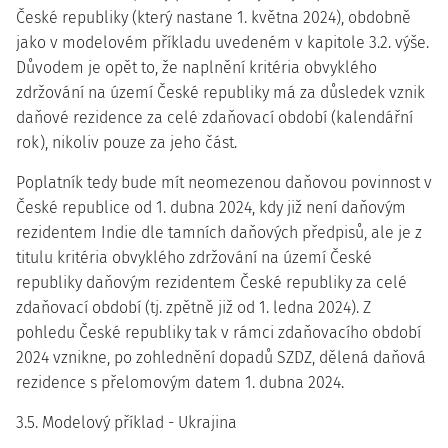
České republiky (který nastane 1. května 2024), obdobně
jako v modelovém příkladu uvedeném v kapitole 3.2. výše.
Důvodem je opět to, že naplnění kritéria obvyklého
zdržování na území České republiky má za důsledek vznik
daňové rezidence za celé zdaňovací období (kalendářní
rok), nikoliv pouze za jeho část.
Poplatník tedy bude mít neomezenou daňovou povinnost v
České republice od 1. dubna 2024, kdy již není daňovým
rezidentem Indie dle tamních daňových předpisů, ale je z
titulu kritéria obvyklého zdržování na území České
republiky daňovým rezidentem České republiky za celé
zdaňovací období (tj. zpětně již od 1. ledna 2024). Z
pohledu České republiky tak v rámci zdaňovacího období
2024 vznikne, po zohlednění dopadů SZDZ, dělená daňová
rezidence s přelomovým datem 1. dubna 2024.
3.5. Modelový příklad - Ukrajina