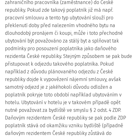
zahraničního pracovníka (zaměstnance) do České
republiky. Pokud zde takový poplatník již má např.
pracovní smlouvu a tento typ ubytování slouží pro
překlenutí doby před nalezením vhodného bytu na
dlouhodobý pronájem či koupi, může i toto přechodné
ubytování být považováno za stálý byt a splňovat tak
podmínky pro posouzení poplatníka jako daňového
rezidenta České republiky. Stejným způsobem se pak bude
přistupovat k odjezdu takového poplatníka. Pokud
například z důvodu plánovaného odjezdu z České
republiky dojde k vypovězení nájemní smlouvy, avšak
samotný odjezd je z jakéhokoli důvodu odložen a
poplatník pokryje toto období například ubytováním v
hotelu. Ubytování v hotelu je v takovém případě opět
nutné považovat za bydliště ve smyslu § 2 odst. 4 ZDP.
Daňovým rezidentem České republiky se pak podle ZDP
poplatník stává
od okamžiku vzniku
bydliště (případně
daňovým rezidentem České republiky zůstává do