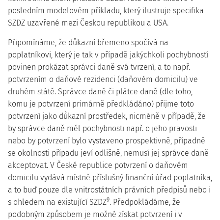
posledním modelovém příkladu, který ilustruje specifika
SZDZ uzavřené mezi Českou republikou a USA.
Připomínáme, že důkazní břemeno spočívá na
poplatníkovi, který je tak v případě jakýchkoli pochybností
povinen prokázat správci daně svá tvrzení, a to např.
potvrzením o daňové rezidenci (daňovém domicilu) ve
druhém státě. Správce daně či plátce daně (dle toho,
komu je potvrzení primárně předkládáno) přijme toto
potvrzení jako důkazní prostředek, nicméně v případě, že
by správce daně měl pochybnosti např. o jeho pravosti
nebo by potvrzení bylo vystaveno prospektivně, případně
se okolnosti případu jeví odlišně, nemusí jej správce daně
akceptovat. V České republice potvrzení o daňovém
domicilu vydává místně příslušný finanční úřad poplatníka,
a to buď pouze dle vnitrostátních právních předpisů nebo i
9
s ohledem na existující SZDZ
. Předpokládáme, že
podobným způsobem je možné získat potvrzení i v