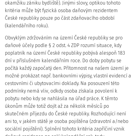
okamžiku zániku bydliště). Jinými slovy, optikou tohoto
kritéria může být fyzická osoba daňovým rezidentem
České republiky pouze po část zdaňovacího období
(kalendářního roku).
Obvyklým zdržováním na území České republiky
se pro
daňové účely podle § 2 odst. 4 ZDP rozumí situace, kdy
poplatník na území České republiky pobývá alespoň 183
dní v příslušném kalendářním roce. Do doby pobytu se
počítá každý započatý den. Přítomnost na našem území je
možné prokázat např. bankovními výpisy, vlastní evidencí a
cestovními či ubytovacími doklady. Na posouzení této
podmínky nemá vliv, odkdy osoba získala povolení k
pobytu nebo kdy se nahlásila na úřad práce. K těmto
úkonům může totiž dojít až za několik měsíců po
skutečném příjezdu do České republiky. Rozhodující není
ani to, v jakém státě je osoba pojištěna (zdravotní a/nebo
sociální pojištění). Splnění tohoto kritéria zapříčiní vznik