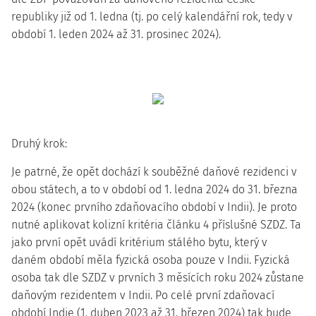
republiky
již od 1. ledna (tj. po celý kalendářní rok, tedy v
období 1. leden 2024 až 31. prosinec 2024).
Druhý krok:
Je patrné, že opět dochází k
souběžné daňové rezidenci
v
obou státech, a to v období
od 1. ledna 2024 do 31. března
2024
(konec prvního zdaňovacího období v Indii). Je proto
nutné aplikovat kolizní kritéria článku 4 příslušné SZDZ. Ta
jako první opět uvádí kritérium stálého bytu, který v
daném období měla fyzická osoba pouze v Indii. Fyzická
osoba tak dle SZDZ
v prvních 3 měsících
roku 2024 zůstane
daňovým rezidentem v Indii
. Po celé první zdaňovací
období Indie (1. duben 2023 až 31. březen 2024) tak bude