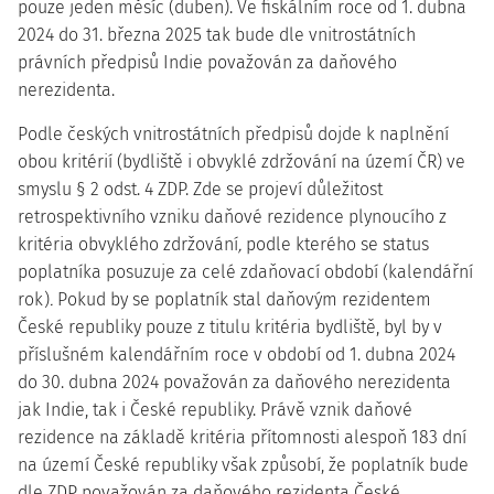
pouze jeden měsíc (duben). Ve fiskálním roce od 1. dubna
2024 do 31. března 2025 tak bude dle
vnitrostátních
právních předpisů Indie
považován za
daňového
nerezidenta
.
Podle
českých vnitrostátních předpisů
dojde k naplnění
obou kritérií (bydliště i obvyklé zdržování na území ČR) ve
smyslu § 2 odst. 4 ZDP. Zde se projeví důležitost
retrospektivního vzniku daňové rezidence plynoucího z
kritéria obvyklého zdržování
,
podle kterého se status
poplatníka posuzuje za celé zdaňovací období (kalendářní
rok)
.
Pokud by se poplatník stal daňovým rezidentem
České republiky pouze z titulu kritéria bydliště, byl by v
příslušném kalendářním roce v období od 1. dubna 2024
do 30. dubna 2024 považován za daňového nerezidenta
jak Indie, tak i České republiky. Právě vznik daňové
rezidence na základě kritéria přítomnosti alespoň 183 dní
na území České republiky však způsobí, že poplatník bude
dle ZDP považován za
daňového rezidenta České