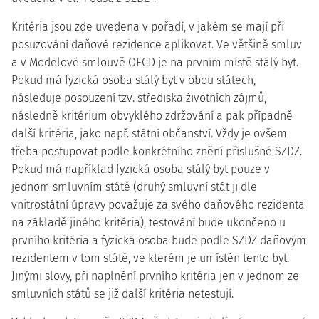
Kritéria jsou zde uvedena v pořadí, v jakém se mají při
posuzování daňové rezidence aplikovat. Ve většině smluv
a v Modelové smlouvě OECD je na prvním místě stálý byt.
Pokud má fyzická osoba stálý byt v obou státech,
následuje posouzení tzv. střediska životních zájmů,
následně kritérium obvyklého zdržování a pak případně
další kritéria, jako např. státní občanství. Vždy je ovšem
třeba postupovat podle konkrétního znění příslušné SZDZ.
Pokud má například fyzická osoba stálý byt pouze v
jednom smluvním státě (druhý smluvní stát ji dle
vnitrostátní úpravy považuje za svého daňového rezidenta
na základě jiného kritéria), testování bude ukončeno u
prvního kritéria a fyzická osoba bude podle SZDZ daňovým
rezidentem v tom státě, ve kterém je umístěn tento byt.
Jinými slovy, při naplnění prvního kritéria jen v jednom ze
smluvních států se již další kritéria netestují.