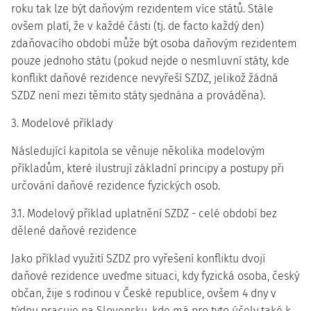
roku tak lze být daňovým rezidentem více států. Stále
ovšem platí, že v každé části (tj. de facto každý den)
zdaňovacího období může být osoba daňovým rezidentem
pouze jednoho státu (pokud nejde o nesmluvní státy, kde
konflikt daňové rezidence nevyřeší SZDZ, jelikož žádná
SZDZ není mezi těmito státy sjednána a prováděna).
3. Modelové příklady
Následující kapitola se věnuje několika modelovým
příkladům, které ilustrují základní principy a postupy při
určování daňové rezidence fyzických osob.
3.1. Modelový příklad uplatnění SZDZ - celé období bez
dělené daňové rezidence
Jako příklad využití SZDZ pro vyřešení konfliktu dvojí
daňové rezidence uveďme situaci, kdy fyzická osoba, český
občan, žije s rodinou v České republice, ovšem 4 dny v
týdnu pracuje na Slovensku, kde má pro tyto účely také k