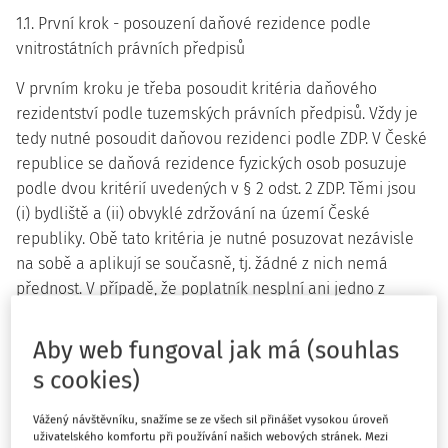
1.1. První krok - posouzení daňové rezidence podle
vnitrostátních právních předpisů
V
prvním kroku
je třeba posoudit kritéria daňového
rezidentství podle tuzemských právních předpisů. Vždy je
tedy nutné posoudit daňovou rezidenci podle ZDP. V České
republice se daňová rezidence fyzických osob posuzuje
podle dvou kritérií uvedených v § 2 odst. 2 ZDP. Těmi jsou
(i)
bydliště
a (ii)
obvyklé zdržování na území České
republiky
. Obě tato kritéria je nutné posuzovat nezávisle
na sobě a aplikují se současně, tj. žádné z nich nemá
přednost. V případě, že poplatník nesplní ani jedno z
uvedených kritérií nebo to o něm stanoví mezinárodní
smlouvy, je dle § 2 odst. 3 ZDP daňovým nerezidentem
Aby web fungoval jak má (souhlas
České republiky.
s cookies)
Bydlištěm
se pro daňové účely podle § 2 odst. 4 ZDP
Vážený návštěvníku, snažíme se ze všech sil přinášet vysokou úroveň
rozumí stálý byt za okolností, z nichž lze usuzovat na úmysl
uživatelského komfortu při používání našich webových stránek. Mezi