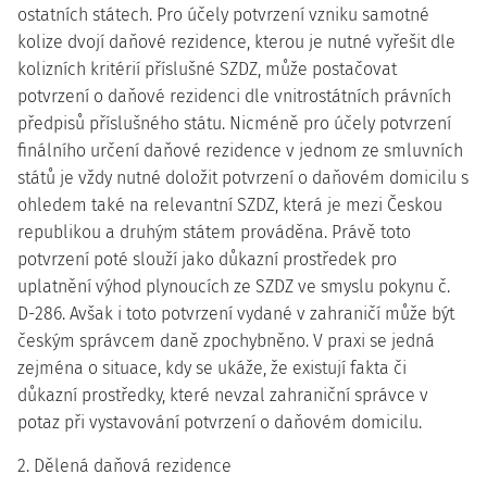
ostatních státech. Pro účely potvrzení vzniku samotné
kolize dvojí daňové rezidence, kterou je nutné vyřešit dle
kolizních kritérií příslušné SZDZ, může postačovat
potvrzení o daňové rezidenci dle vnitrostátních právních
předpisů příslušného státu. Nicméně pro účely potvrzení
finálního určení daňové rezidence v jednom ze smluvních
států je vždy nutné doložit potvrzení o daňovém domicilu s
ohledem také na relevantní SZDZ, která je mezi Českou
republikou a druhým státem prováděna. Právě toto
potvrzení poté slouží jako důkazní prostředek pro
uplatnění výhod plynoucích ze SZDZ ve smyslu pokynu č.
D-286. Avšak i toto potvrzení vydané v zahraničí může být
českým správcem daně zpochybněno. V praxi se jedná
zejména o situace, kdy se ukáže, že existují fakta či
důkazní prostředky, které nevzal zahraniční správce v
potaz při vystavování potvrzení o daňovém domicilu.
2. Dělená daňová rezidence