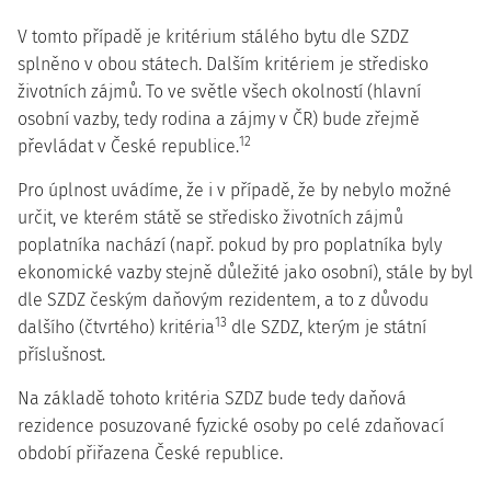
V tomto případě je kritérium stálého bytu dle SZDZ
splněno v obou státech. Dalším kritériem je středisko
životních zájmů. To ve světle všech okolností (hlavní
osobní vazby, tedy rodina a zájmy v ČR) bude zřejmě
12
převládat v České republice.
Pro úplnost uvádíme, že i v případě, že by nebylo možné
určit, ve kterém státě se středisko životních zájmů
poplatníka nachází (např. pokud by pro poplatníka byly
ekonomické vazby stejně důležité jako osobní), stále by byl
dle SZDZ českým daňovým rezidentem, a to z důvodu
13
dalšího (čtvrtého) kritéria
dle SZDZ, kterým je státní
příslušnost.
Na základě tohoto kritéria SZDZ bude tedy
daňová
rezidence
posuzované fyzické osoby po celé zdaňovací
období přiřazena
České republice
.