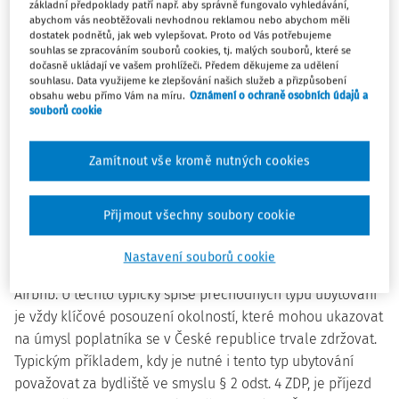
se v tomto bytě
trvale zdržovat
. Pokyn GFŘ D-59 stanoví, že
základní předpoklady patří např. aby správně fungovalo vyhledávání,
abychom vás neobtěžovali nevhodnou reklamou nebo abychom měli
"(ú)mysl poplatníka zdržovat se trvale ve stálém bytě se
dostatek podnětů, jak web vylepšovat. Proto od Vás potřebujeme
posuzuje vzhledem k okolnostem jeho osobního a
souhlas se zpracováním souborů cookies, tj. malých souborů, které se
dočasně ukládají ve vašem prohlížeči. Předem děkujeme za udělení
rodinného stavu, tj. žije-li v něm rovněž např. s manželkou,
souhlasu. Data využijeme ke zlepšování našich služeb a přizpůsobení
dětmi, rodiči, či zda byt je využíván v návaznosti na jeho
obsahu webu přímo Vám na míru.
Oznámení o ochraně osobních údajů a
souborů cookie
ekonomické aktivity (samostatnou činnost, zaměstnaní
apod."
Tyto okolnosti lze doložit například nájemní
smlouvou, pracovní smlouvou, přítomností a školní
Zamítnout vše kromě nutných cookies
docházkou dětí apod. Stálý byt musí být k dispozici kdykoli
dle potřeby poplatníka. Nezáleží na tom, zda se jedná o
Přijmout všechny soubory cookie
byt vlastní či pronajatý. Bydlištěm přitom nemusí být pouze
byt. V určitých případech může jít i o hotel či ubytování
Nastavení souborů cookie
přes platformy jako je např. Booking.com, Hotel.cz či
Airbnb. U těchto typicky spíše přechodných typů ubytování
je vždy klíčové posouzení okolností, které mohou ukazovat
na úmysl poplatníka se v České republice trvale zdržovat.
Typickým příkladem, kdy je nutné i tento typ ubytování
považovat za bydliště ve smyslu § 2 odst. 4 ZDP, je příjezd