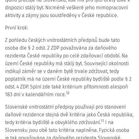
dispozici stálý byt. Nicméně veškeré jeho mimopracovní
aktivity a zájmy jsou soustředěny v České republice.
První krok:
Z pohledu
českých vnitrostátních předpisů
bude tato
osoba dle § 2 odst. 2 ZDP považována za
daňového
rezidenta České republiky
po celé zdaňovací období. Na
území České republiky má stálý byt. Související okolnosti
indikují záměr se v daném bytě trvale zdržovat, tedy
poplatník má na území České republiky bydliště podle § 2
odst. 4 ZDP. Splní zde také kritérium přítomnosti alespoň
10
183 dní v kalendářním roce.
Slovenské vnitrostátní předpisy
používají pro stanovení
daňové rezidence stejná dvě kritéria jako Česká republika,
11
tedy kritéria bydliště a obvyklého zdržování.
I na
Slovensku jsou obě tato kritéria naplněna. Fyzická osoba
je tak považována za
daňového rezidenta Slovenské