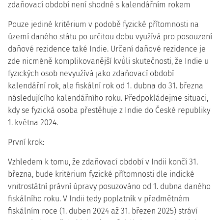
zdaňovací období není shodné s kalendářním rokem
Pouze jediné kritérium v podobě fyzické přítomnosti na
území daného státu po určitou dobu využívá pro posouzení
daňové rezidence také Indie. Určení daňové rezidence je
zde nicméně komplikovanější kvůli skutečnosti, že Indie u
fyzických osob nevyužívá jako zdaňovací období
kalendářní rok, ale fiskální rok od 1. dubna do 31. března
následujícího kalendářního roku. Předpokládejme situaci,
kdy se fyzická osoba přestěhuje z Indie do České republiky
1. května 2024.
První krok:
Vzhledem k tomu, že zdaňovací období v Indii končí 31.
března, bude kritérium fyzické přítomnosti dle indické
vnitrostátní právní úpravy posuzováno od 1. dubna daného
fiskálního roku. V Indii tedy poplatník v předmětném
fiskálním roce (1. duben 2024 až 31. březen 2025) stráví