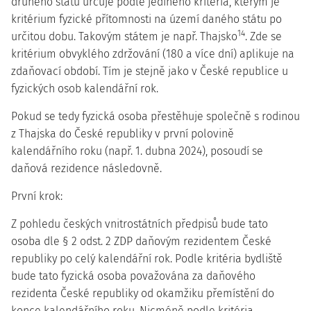
druhého státu určuje podle jediného kritéria, kterým je
kritérium fyzické přítomnosti na území daného státu po
14
určitou dobu. Takovým státem je např. Thajsko
. Zde se
kritérium obvyklého zdržování (180 a více dní) aplikuje na
zdaňovací období. Tím je stejně jako v České republice u
fyzických osob kalendářní rok.
Pokud se tedy fyzická osoba přestěhuje společně s rodinou
z Thajska do České republiky v první polovině
kalendářního roku (např. 1. dubna 2024), posoudí se
daňová rezidence následovně.
První krok:
Z pohledu
českých vnitrostátních předpisů
bude tato
osoba dle § 2 odst. 2 ZDP daňovým rezidentem České
republiky po celý kalendářní rok. Podle kritéria bydliště
bude tato fyzická osoba považována za daňového
rezidenta České republiky od okamžiku přemístění do
konce kalendářního roku. Nicméně podle kritéria