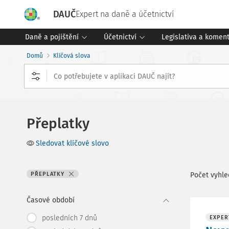
DAUČ
Expert na daně a účetnictví
Daně a pojištění
Účetnictví
Legislativa a komen
Domů
Klíčová slova
Přeplatky
Sledovat klíčové slovo
PŘEPLATKY
Počet vyhl
Časové období
posledních 7 dnů
EXPER