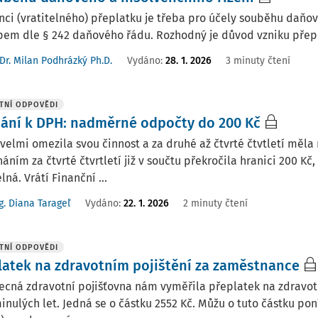
nci (vratitelného) přeplatku je třeba pro účely souběhu daňov
em dle § 242 daňového řádu. Rozhodný je důvod vzniku přepla
Dr. Milan Podhrázký Ph.D.
Vydáno:
28. 1. 2026
3 minuty čtení
TNÍ ODPOVĚDI
nání k DPH: nadměrné odpočty do 200 Kč
velmi omezila svou činnost a za druhé až čtvrté čtvtletí měl
náním za čtvrté čtvrtletí již v součtu překročila hranici 200 K
lná. Vrátí Finanční ...
g. Diana Tarageľ
Vydáno
:
22. 1. 2026
2 minuty čtení
TNÍ ODPOVĚDI
latek na zdravotním pojištění za zaměstnance
cná zdravotní pojišťovna nám vyměřila přeplatek na zdravotn
inulých let. Jedná se o částku 2552 Kč. Můžu o tuto částku pon