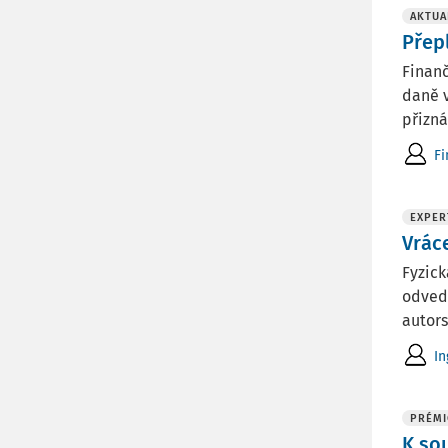
AKTUA
Přep
Finanč
daně v
přizná
Fi
EXPER
Vrác
Fyzick
odvede
autors
In
PRÉMI
K so