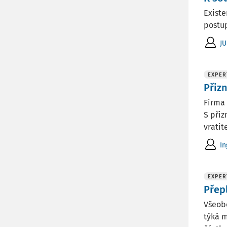
Existe
postup
JU
EXPER
Přiz
Firma 
S přiz
vratite
In
EXPER
Přep
Všeobe
týká m