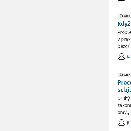
ČLÁNK
Když
Proble
v prax
bezdův
K
ČLÁNK
Proc
subj
Druhý 
zákona
omyl, 
JU