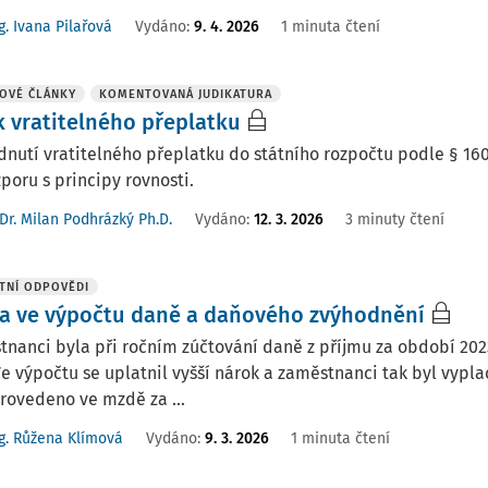
g. Ivana Pilařová
Vydáno
:
9. 4. 2026
1 minuta čtení
OVÉ ČLÁNKY
KOMENTOVANÁ JUDIKATURA
k vratitelného přeplatku
nutí vratitelného přeplatku do státního rozpočtu podle § 16
zporu s principy rovnosti.
Dr. Milan Podhrázký Ph.D.
Vydáno:
12. 3. 2026
3 minuty čtení
TNÍ ODPOVĚDI
a ve výpočtu daně a daňového zvýhodnění
tnanci byla při ročním zúčtování daně z příjmu za období 2
Ve výpočtu se uplatnil vyšší nárok a zaměstnanci tak byl vypl
rovedeno ve mzdě za ...
g. Růžena Klímová
Vydáno
:
9. 3. 2026
1 minuta čtení