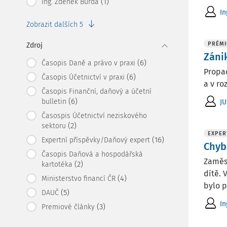
(1)
Ing. Zdeněk Burda
In
Zobrazit dalších 5
PRÉMI
Zdroj
Záni
(6)
Časopis Daně a právo v praxi
Propad
(6)
Časopis Účetnictví v praxi
a v ro
Časopis Finanční, daňový a účetní
(6)
bulletin
JU
Časospis Účetnictví neziskového
(2)
sektoru
EXPER
(16)
Expertní příspěvky/Daňový expert
Chyb
Časopis Daňová a hospodářská
Zaměs
(2)
kartotéka
dítě. 
(4)
Ministerstvo financí ČR
bylo p
(5)
DAUČ
In
(3)
Premiové články