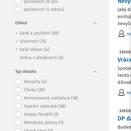
Nevy
posledních 30 dnů
Jaký d
posledních 12 měsíců
eviduj
Oblast
nevyče
(69)
Daně a pojištění
In
(13)
Účetnictví
(4)
Další oblasti
EXPER
(3)
Změny v předpisech
Vrác
Společ
Typ obsahu
tento 
(4)
Aktuality
důvody
(20)
Články
In
(18)
Komentovaná judikatura
(38)
Expertní odpovědi
EXPER
(3)
Dotazy čtenářů
DP d
(1)
Metodické pokyny
Budem
(2)
Chytré vzory