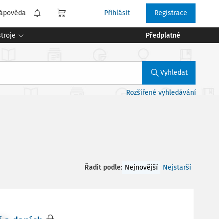
ápověda
Přihlásit
Registrace
troje
Předplatné
Vyhledat
Rozšířené vyhledávání
Řadit podle
:
Nejnovější
Nejstarší