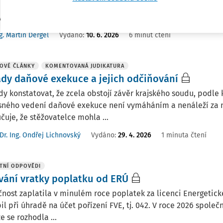
přiznání k dani z příjmů v CZ. Co můžeme dát do nákladů – odp
y, pneumatiky atd.?
g. Martin Děrgel
Vydáno
:
10. 6. 2026
6 minut čtení
OVÉ ČLÁNKY
KOMENTOVANÁ JUDIKATURA
dy daňové exekuce a jejich odčiňování
dy konstatovat, že zcela obstojí závěr krajského soudu, podl
ného vedení daňové exekuce není vymáháním a nenáleží za ně
čuje, že stěžovatelce mohla ...
Dr. Ing. Ondřej Lichnovský
Vydáno:
29. 4. 2026
1 minuta čtení
TNÍ ODPOVĚDI
vání vratky poplatku od ERÚ
nost zaplatila v minulém roce poplatek za licenci Energetic
il při úhradě na účet pořízení FVE, tj. 042. V roce 2026 společ
e se rozhodla ...