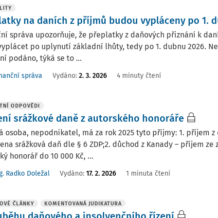
LITY
latky na daních z příjmů budou vypláceny po 1. 
ní správa upozorňuje, že přeplatky z daňových přiznání k da
yplácet po uplynutí základní lhůty, tedy po 1. dubnu 2026. N
ní podáno, týká se to ...
nanční správa
Vydáno:
2. 3. 2026
4 minuty čtení
TNÍ ODPOVĚDI
ení srážkové daně z autorského honoráře
á osoba, nepodnikatel, má za rok 2025 tyto příjmy: 1. příjem 
na srážková daň dle § 6 ZDP;2. důchod z Kanady – příjem ze z
ký honorář do 10 000 Kč, ...
g. Radko Doležal
Vydáno
:
17. 2. 2026
1 minuta čtení
OVÉ ČLÁNKY
KOMENTOVANÁ JUDIKATURA
uběhu daňového a insolvenčního řízení