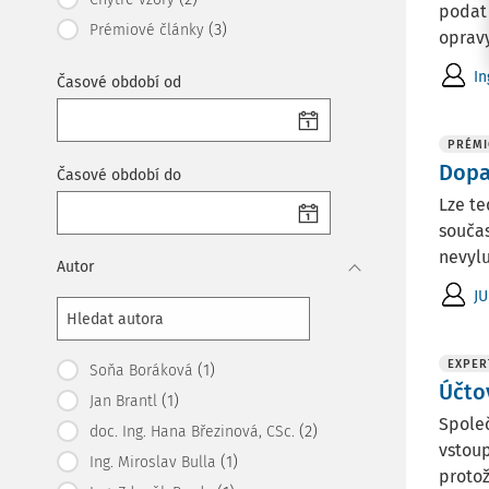
podat 
(3)
Prémiové články
oprav
In
Časové období od
PRÉMI
Dopa
Časové období do
Lze te
součas
nevylu
Autor
JU
EXPER
(1)
Soňa Boráková
Účto
(1)
Jan Brantl
Společ
(2)
doc. Ing. Hana Březinová, CSc.
vstoup
(1)
Ing. Miroslav Bulla
protož