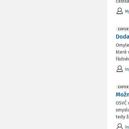
částka
Mg
EXPER
Doda
Omylem
které 
řádném
In
EXPER
Možn
OSVČ v
smyslu
tedy ž
In