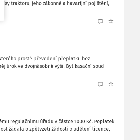
isy traktoru, jeho zákonné a havarijní pojištění,
e kterého prosté převedení přeplatku bez
j úrok ve dvojnásobné výši. Byť kasační soud
kému regulačnímu úřadu v částce 1000 Kč. Poplatek
nost žádala o zpětvzetí žádosti o udělení licence,