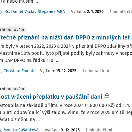
) a nebo musím ...
r. Bc. Daniel Václav Štěpánek MBA
Vydáno
:
2. 1. 2026
1 minuta čt
TNÍ ODPOVĚDI
tečné přiznání na nižší daň DPPO z minulých let
 byly v letech 2022, 2023 a 2024 v přiznání DPPO zdaněny přij
vlastníme 50% podíl. Tyto přijaté podíly byly zahrnuty v hos
 DAP DPPO na řádku 110 ...
g. Christian Žmolík
Vydáno
:
15. 12. 2025
1 minuta čtení
TNÍ ODPOVĚDI
ost vrácení přeplatku v paušální dani
stoupila na základě příjmu v roce 2024 (1 800 000 Kč) od 1. 1
 platí odpovídající výši zálohy. Víme, že v roce 2025 určitě 
ádat o změnu na ...
g. Monika Sušánková
Vydáno
:
9. 12. 2025
1 minuta čtení