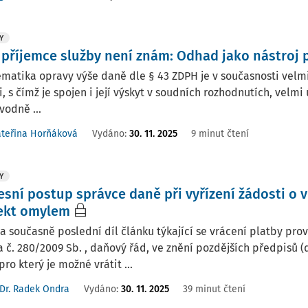
Y
 příjemce služby není znám: Odhad jako nástroj 
matika opravy výše daně dle § 43 ZDPH je v současnosti velmi 
i, s čímž je spojen i její výskyt v soudních rozhodnutích, velm
odně ...
ateřina Horňáková
Vydáno:
30. 11. 2025
9 minut čtení
Y
esní postup správce daně při vyřízení žádosti o 
ekt omylem
a současně poslední díl článku týkající se vrácení platby pr
 č. 280/2009 Sb. , daňový řád, ve znění pozdějších předpisů (d
pro který je možné vrátit ...
Dr. Radek Ondra
Vydáno:
30. 11. 2025
39 minut čtení