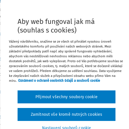
účtovaná poskytnutá záloha nájemci v účetnictv
aňový doklad vystavuje pronajímatel, v případě, že spotřeba e
e nespotřebovanou zdaněnou zálohu za tuto energii? Faktura 
Aby web fungoval jak má
rpanou zálohu, nebo opravný ...
(souhlas s cookies)
g. Ivana Pilařová
Vydáno
:
Včera
1 minuta čtení
Vážený návštěvníku, snažíme se ze všech sil přinášet vysokou úroveň
uživatelského komfortu při používání našich webových stránek. Mezi
základní předpoklady patří např. aby správně fungovalo vyhledávání,
TNÍ ODPOVĚDI
abychom vás neobtěžovali nevhodnou reklamou nebo abychom měli
ení přeplatku z dodatečného daňového přiznání
dostatek podnětů, jak web vylepšovat. Proto od Vás potřebujeme souhlas se
zpracováním souborů cookies, tj. malých souborů, které se dočasně ukládají
nsot s r. o. podala dne 4. 5. 2026 daňové přiznání daně z příj
ve vašem prohlížeči. Předem děkujeme za udělení souhlasu. Data využijeme
den podala dodatečné daňové přiznání za rok 2023, kde tuto zt
ke zlepšování našich služeb a přizpůsobení obsahu webu přímo Vám na
 podání dod. DAP ...
míru.
Oznámení o ochraně osobních údajů a souborů cookie
g. Jan Matějka
Vydáno
:
15. 6. 2026
2 minuty čtení
Přijmout všechny soubory cookie
TNÍ ODPOVĚDI
Zamítnout vše kromě nutných cookies
aňového nerezidenta v ČR: příjmy z pronájmu a l
e platit 5% srážkovou daň za nájem movité věci z Německa. D
Nastavení souborů cookie