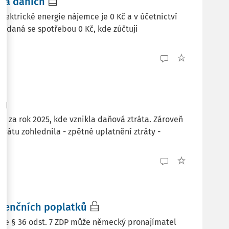
í a daních
lektrické energie nájemce je 0 Kč a v účetnictví
vydaná se spotřebou 0 Kč, kde zúčtuji
mů za rok 2025, kde vznikla daňová ztráta. Zároveň
rátu zohlednila - zpětné uplatnění ztráty -
icenčních poplatků
le § 36 odst. 7 ZDP může německý pronajímatel