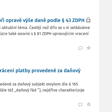
při opravě výše daně podle § 43 ZDPH
aktuální téma. Častěji než dřív se s ní setkáváme
i úzce také souvisí s § 81 ZDPH upravujícím vracení
vrácení platby provedené za daňový
ovedené za daňový subjekt omylem dle § 165
ále též „daňový řád “), nejdříve charakterizuje