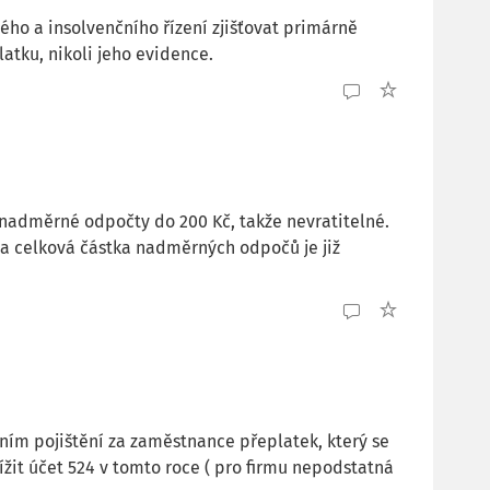
ého a insolvenčního řízení zjišťovat primárně
tku, nikoli jeho evidence.
a nadměrné odpočty do 200 Kč, takže nevratitelné.
č, a celková částka nadměrných odpočů je již
ím pojištění za zaměstnance přeplatek, který se
ížit účet 524 v tomto roce ( pro firmu nepodstatná