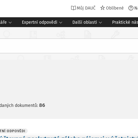
Můj DAUČ
Oblíbené
N
táře
Expertní odpovědi
Další oblasti
Praktické nás
86
edaných dokumentů:
TNÍ ODPOVĚDI