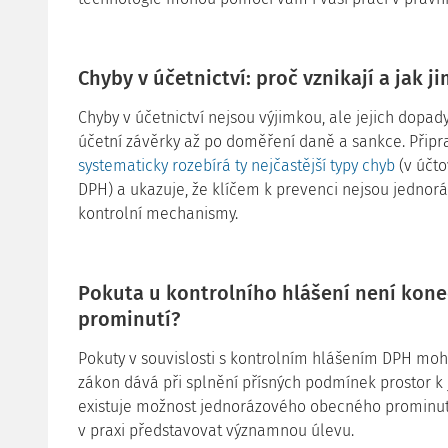
Chyby v účetnictví: proč vznikají a jak 
Chyby v účetnictví nejsou výjimkou, ale jejich dopa
účetní závěrky až po doměření daně a sankce. Připra
systematicky rozebírá ty nejčastější typy chyb
(v účto
DPH) a ukazuje, že klíčem k prevenci nejsou jednorá
kontrolní mechanismy.
Pokuta u kontrolního hlášení není konec
prominutí?
Pokuty v souvislosti s kontrolním hlášením DPH moho
zákon dává při splnění přísných podmínek prostor k 
existuje možnost jednorázového obecného prominut
v praxi představovat významnou úlevu.