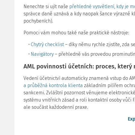
Nenechte si ujít naše
přehledné vysvětlení, kdy je 
správce daně uznává a kdy naopak šance výrazně kl
pochybeních).
Pomoci vám mohou také naše praktické nástroje:
Chytrý checklist
– díky němu rychle zjistíte, zda s
Navigátory
– přehledně vás provedou prominutím
AML povinnosti účetních: proces, který 
Vedení účetnictví automaticky znamená vstup do AML
a průběžná kontrola klienta
základním pilířem ochr
sankcemi. Zvláštní pozornost věnujeme elektronické i
systému vnitřních zásad a roli kontaktní osoby vůči
ale součást každodenní praxe.
Exp