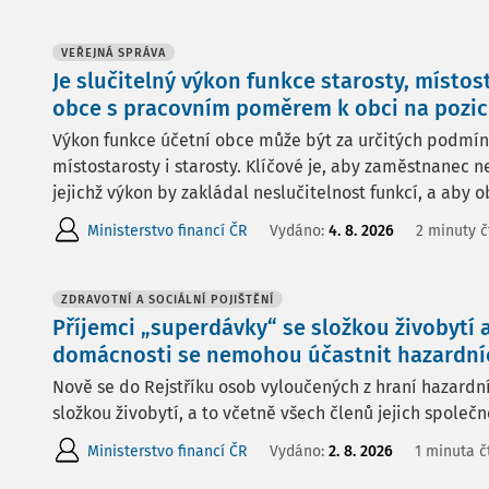
VEŘEJNÁ SPRÁVA
Je slučitelný výkon funkce starosty, místos
obce s pracovním poměrem k obci na pozici
Výkon funkce účetní obce může být za určitých podmínek
místostarosty i starosty. Klíčové je, aby zaměstnanec n
jejichž výkon by zakládal neslučitelnost funkcí, a aby ob
Ministerstvo financí ČR
Vydáno:
4. 8. 2026
2 minuty č
ZDRAVOTNÍ A SOCIÁLNÍ POJIŠTĚNÍ
Příjemci „superdávky“ se složkou živobytí 
domácnosti se nemohou účastnit hazardní
Nově se do Rejstříku osob vyloučených z hraní hazardní
složkou živobytí, a to včetně všech členů jejich společ
Ministerstvo financí ČR
Vydáno:
2. 8. 2026
1 minuta č