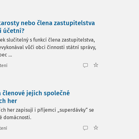
tarosty nebo člena zastupitelstva
 účetní?
 slučitelný s funkcí člena zastupitelstva,
evykonával vůči obci činnosti státní správy,
ec ...
tení
a členové jejich společné
ch her
ch her zapisují i příjemci „superdávky“ se
né domácnosti.
tení