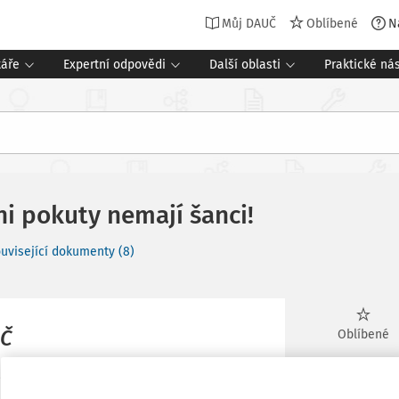
Můj DAUČ
Oblíbené
N
táře
Expertní odpovědi
Další oblasti
Praktické nás
ni pokuty nemají šanci!
uvisející dokumenty (8)
UČ
Oblíbené
ocesů. Právě teď je prostor začít
Stáhnout