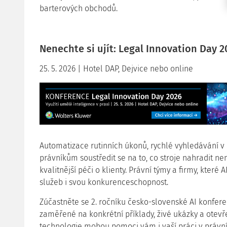
barterových obchodů.
Nenechte si ujít: Legal Innovation Day 2
25. 5. 2026 | Hotel DAP, Dejvice nebo online
Automatizace rutinních úkonů, rychlé vyhledávání v
právníkům soustředit se na to, co stroje nahradit ne
kvalitnější péči o klienty. Právní týmy a firmy, které A
služeb i svou konkurenceschopnost.
Zúčastněte se 2. ročníku česko-slovenské AI konfer
zaměřené na konkrétní příklady, živé ukázky a otevř
technologie mohou pomoci vám i vaší práci v právn