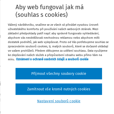
a nebyla „poslední na řadě“, ale
Aby web fungoval jak má
Tisknout
(souhlas s cookies)
 praxi přímo promítá do nižších rizik,
Vážený návštěvníku, snažíme se ze všech sil přinášet vysokou úroveň
Sdílet
oměrků či pokut. V tomto newsletteru
uživatelského komfortu při používání našich webových stránek. Mezi
základní předpoklady patří např. aby správně fungovalo vyhledávání,
 slabá místa v procesech a postavit
abychom vás neobtěžovali nevhodnou reklamou nebo abychom měli
dostatek podnětů, jak web vylepšovat. Proto od Vás potřebujeme souhlas se
Poznámka
zpracováním souborů cookies, tj. malých souborů, které se dočasně ukládají
ve vašem prohlížeči. Předem děkujeme za udělení souhlasu. Data využijeme
ke zlepšování našich služeb a přizpůsobení obsahu webu přímo Vám na
míru.
Oznámení o ochraně osobních údajů a souborů cookie
 novém obsahu aplikace, který zasíláme všem
vých schránek.
Přijmout všechny soubory cookie
 zapojit ji co nejdřív
Zamítnout vše kromě nutných cookies
ypadat jako úspěch. Bohužel jen do
áš článek ukazuje na typické situace, kdy
Nastavení souborů cookie
ěné podmínky pro osvobození od DPH,
ná daňová povinnost nebo rizika