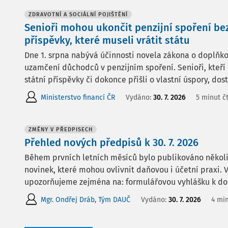
ZDRAVOTNÍ A SOCIÁLNÍ POJIŠTĚNÍ
Senioři mohou ukončit penzijní spoření bez
příspěvky, které museli vrátit státu
Dne 1. srpna nabývá účinnosti novela zákona o doplňko
uzamčení důchodců v penzijním spoření. Senioři, kteří 
státní příspěvky či dokonce přišli o vlastní úspory, dos
Ministerstvo financí ČR
Vydáno:
30. 7. 2026
5 minut č
ZMĚNY V PŘEDPISECH
Přehled nových předpisů k 30. 7. 2026
Během prvních letních měsíců bylo publikováno několi
novinek, které mohou ovlivnit daňovou i účetní praxi
upozorňujeme zejména na: formulářovou vyhlášku k dor
Mgr. Ondřej Dráb
,
Tým DAUČ
Vydáno:
30. 7. 2026
4 min