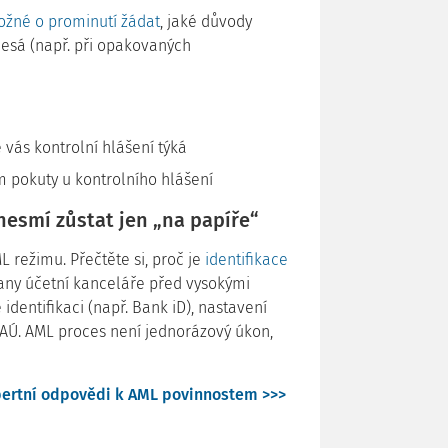
možné o prominutí žádat
, jaké důvody
esá (např. při opakovaných
e vás kontrolní hlášení týká
 pokuty u kontrolního hlášení
nesmí zůstat jen „na papíře“
 režimu. Přečtěte si, proč je
identifikace
any účetní kanceláře před vysokými
dentifikaci (např. Bank iD), nastavení
 FAÚ. AML proces není jednorázový úkon,
ertní odpovědi k AML povinnostem >>>