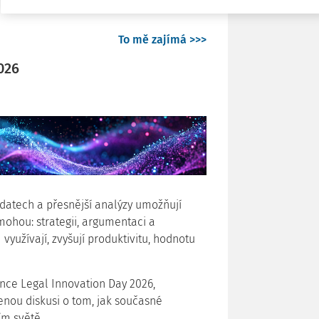
To mě zajímá >>>
026
 datech a přesnější analýzy umožňují
mohou: strategii, argumentaci a
I využívají, zvyšují produktivitu, hodnotu
ence Legal Innovation Day 2026,
enou diskusi o tom, jak současné
ím světě.