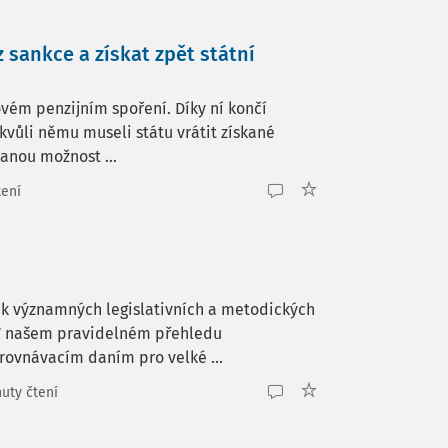
 sankce a získat zpět státní
vém penzijním spoření. Díky ní končí
kvůli němu museli státu vrátit získané
tanou možnost ...
tení
k významných legislativních a metodických
. V našem pravidelném přehledu
ovnávacím daním pro velké ...
uty čtení