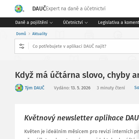
DAUČ
Expert na daně a účetnictví
Daně a pojištění
Účetnictví
Legislativa a komen
Domů
Aktuality
Když má účtárna slovo, chyby a
So
Tým DAUČ
Vydáno
:
13. 5. 2026
3 minuty čtení
Květnový newsletter aplikace DA
Květen je ideálním měsícem pro revizi interních pr