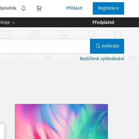
ápověda
Přihlásit
Registrace
troje
Předplatné
Vyhledat
Rozšířené vyhledávání