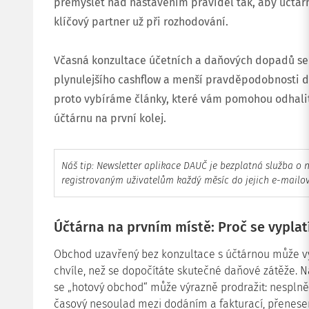
přemýšlet nad nastavením pravidel tak, aby účtárn
klíčový partner už při rozhodování.
Včasná konzultace účetních a daňových dopadů se v
plynulejšího cashflow a menší pravděpodobnosti d
proto vybíráme články, které vám pomohou odhalit
účtárnu na první kolej.
Náš tip: Newsletter aplikace DAUČ je bezplatná služba o
registrovaným uživatelům každý měsíc do jejich e-mailo
Účtárna na prvním místě: Proč se vyplatí
Obchod uzavřený bez konzultace s účtárnou může v
chvíle, než se dopočítáte skutečné daňové zátěže. N
se „hotový obchod“ může výrazně prodražit: nespln
časový nesoulad mezi dodáním a fakturací, přenese