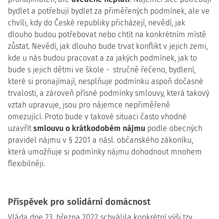
bydlet a potřebují bydlet za přiměřených podmínek, ale ve
chvíli, kdy do České republiky přicházejí, nevědí, jak
dlouho budou potřebovat nebo chtít na konkrétním místě
zůstat. Nevědí, jak dlouho bude trvat konflikt v jejich zemi,
kde u nás budou pracovat a za jakých podmínek, jak to
bude s jejich dětmi ve škole - stručně řečeno, bydlení,
které si pronajímají, nesplňuje podmínku aspoň dočasné
trvalosti, a zároveň přísné podmínky smlouvy, která takový
vztah upravuje, jsou pro nájemce nepřiměřeně
omezující. Proto bude v takové situaci často vhodné
uzavřít
smlouvu o krátkodobém nájmu
podle obecných
pravidel nájmu v § 2201 a násl. občanského zákoníku,
která umožňuje si podmínky nájmu dohodnout mnohem
flexibilněji.
Příspěvek pro solidární domácnost
Vláda dne 23. března 2022 schválila konkrétní výši tzv.