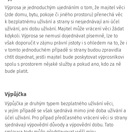
Výprosa je jednoduchým ujednáním o tom, že majitel věci
(zde domu, bytu, pokoje či jiného prostoru) přenechá věc
k bezplatnému užívání a strany si nesjednávají ani účel
užívání, ani dobu užívání. Majitel může vrácení věci žádat
kdykoli. Výprosa se nemusí dojednávat písemně, lze to
však doporučit v zájmu právní jistoty i s ohledem na to, že i
v tomto jednoduchém případě si strany budou zpravidla
chtít dojednat, jestli majitel bude poskytovat výprosníkovi
spolu s prostorem nějaké služby a pokud ano, kdo za ně
bude platit.
Výpůjčka
Výpůjčka je druhým typem bezplatného užívání věci,
v jejím případě se však sjednává mimo jiné doba užívání a
účel užívání. Pro případ předčasného vrácení věci si strany
sjednávají výpovědní důvody a výpovědní dobu. Tato
smlouva tedy může představovat vyšší míru