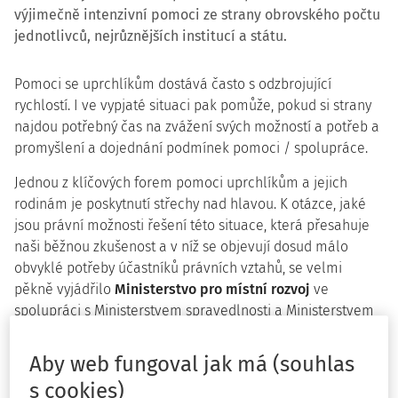
výjimečně intenzivní pomoci ze strany obrovského počtu
jednotlivců, nejrůznějších institucí a státu.
Pomoci se uprchlíkům dostává často s odzbrojující
rychlostí. I ve vypjaté situaci pak pomůže, pokud si strany
najdou potřebný čas na zvážení svých možností a potřeb a
promyšlení a dojednání podmínek pomoci / spolupráce.
Jednou z klíčových forem pomoci uprchlíkům a jejich
rodinám je poskytnutí střechy nad hlavou. K otázce, jaké
jsou právní možnosti řešení této situace, která přesahuje
naši běžnou zkušenost a v níž se objevují dosud málo
obvyklé potřeby účastníků právních vztahů, se velmi
pěkně vyjádřilo
Ministerstvo pro místní rozvoj
ve
spolupráci s Ministerstvem spravedlnosti a Ministerstvem
vnitra, v informaci zveřejněné pod odkazem zde:
https://www.mmr.cz/cs/ministerstvo/bytova-
Aby web fungoval jak má (souhlas
politika/informace-udalosti/informace-k-pravnim-
s cookies)
moznostem-ubytovani-uprchliku