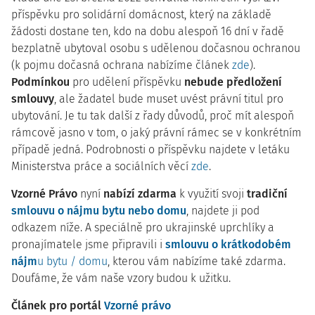
příspěvku pro solidární domácnost, který na základě
žádosti dostane ten, kdo na dobu alespoň 16 dní v řadě
bezplatně ubytoval osobu s udělenou dočasnou ochranou
(k pojmu dočasná ochrana nabízíme článek
zde
).
Podmínkou
pro udělení příspěvku
nebude předložení
smlouvy
, ale žadatel bude muset uvést právní titul pro
ubytování. Je tu tak další z řady důvodů, proč mít alespoň
rámcově jasno v tom, o jaký právní rámec se v konkrétním
případě jedná. Podrobnosti o příspěvku najdete v letáku
Ministerstva práce a sociálních věcí
zde
.
Vzorné Právo
nyní
nabízí zdarma
k využití svoji
tradiční
s
mlouvu o nájmu
bytu nebo
domu
, najdete ji pod
odkazem níže. A speciálně pro ukrajinské uprchlíky a
pronajímatele jsme připravili i
smlouvu o krátkodobém
nájm
u bytu / domu
, kterou vám nabízíme také zdarma.
Doufáme, že vám naše vzory budou k užitku.
Článek pro portál
Vzorné právo