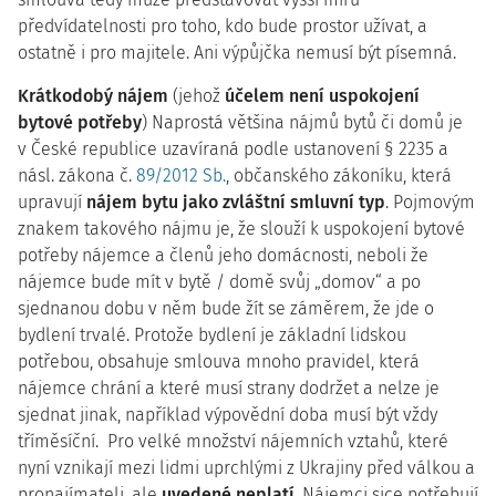
předvídatelnosti pro toho, kdo bude prostor užívat, a
ostatně i pro majitele. Ani výpůjčka nemusí být písemná.
Krátkodobý nájem
(jehož
účelem není uspokojení
bytové potřeby
) Naprostá většina nájmů bytů či domů je
v České republice uzavíraná podle ustanovení § 2235 a
násl. zákona č.
89/2012 Sb.
, občanského zákoníku, která
upravují
nájem bytu jako zvláštní smluvní typ
. Pojmovým
znakem takového nájmu je, že slouží k uspokojení bytové
potřeby nájemce a členů jeho domácnosti, neboli že
nájemce bude mít v bytě / domě svůj „domov“ a po
sjednanou dobu v něm bude žít se záměrem, že jde o
bydlení trvalé. Protože bydlení je základní lidskou
potřebou, obsahuje smlouva mnoho pravidel, která
nájemce chrání a které musí strany dodržet a nelze je
sjednat jinak, například výpovědní doba musí být vždy
tříměsíční. Pro velké množství nájemních vztahů, které
nyní vznikají mezi lidmi uprchlými z Ukrajiny před válkou a
pronajímateli, ale
uvedené neplatí
. Nájemci sice potřebují