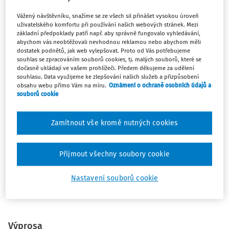
Vážený návštěvníku, snažíme se ze všech sil přinášet vysokou úroveň
V textu autoři jmenují právní formy, které jsou pro dnešní
uživatelského komfortu při používání našich webových stránek. Mezi
situaci použitelné, vysvětlují jejich povahu a radí, jak si ze
základní předpoklady patří např. aby správně fungovalo vyhledávání,
smluvních typů vybrat. Kromě běžného
nájmu bytu nebo
abychom vás neobtěžovali nevhodnou reklamou nebo abychom měli
dostatek podnětů, jak web vylepšovat. Proto od Vás potřebujeme
domu
, který téměř každý zná a někdy ve svém životě
souhlas se zpracováním souborů cookies, tj. malých souborů, které se
využil, jde i o formy méně obvyklé, a to o
výprosu
,
dočasně ukládají ve vašem prohlížeči. Předem děkujeme za udělení
souhlasu. Data využijeme ke zlepšování našich služeb a přizpůsobení
výpůjčku
a
krátkodobý nájem
, který
neslouží
obsahu webu přímo Vám na míru.
Oznámení o ochraně osobních údajů a
k uspokojování bytové potřeby
. Velkou předností
souborů cookie
odkazovaného textu je, že
obsahuje i dva vzory
, a to vzor
smlouvy o výprose
a vzor
smlouvy o nájmu, který nespočívá
Zamítnout vše kromě nutných cookies
v uspokojování bytové potřeby
(obecný nájem).
Jaké jsou rozdíly v uvedených smluvních typech?
Přijmout všechny soubory cookie
Především v tom, že výprosa a výpůjčka představují
bezplatné užívání prostoru, zatímco při nájmu se za
Nastavení souborů cookie
užívání prostoru platí nájemné.
Výprosa