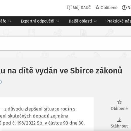
Můj DAUČ
Oblíbené
N
táře
Expertní odpovědi
Další oblasti
Praktické nás
u na dítě vydán ve Sbírce zákonů
)
- z důvodu zlepšení situace rodin s
Oblíbené
cení skutečných dopadů zejména
 pod č. 196/2022 Sb. v částce 90 dne 30.
Stáhnout