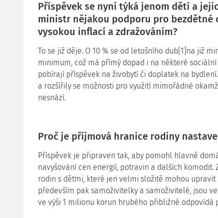
Příspěvek se nyní týká jenom dětí a jej
ministr nějakou podporu pro bezdětné o
vysokou inflací a zdražováním?
To se již děje. O 10 % se od letošního dub[1]na již m
minimum, což má přímý dopad i na některé sociální dá
pobírají příspěvek na živobytí či doplatek na bydlen
a rozšířily se možnosti pro využití mimořádné okamž
nesnází.
Proč je příjmová hranice rodiny nastav
Příspěvek je připraven tak, aby pomohl hlavně domá
navyšování cen energií, potravin a dalších komodit.
rodin s dětmi, které jen velmi složitě mohou upravit 
především pak samoživitelky a samoživitelé, jsou ve
ve výši 1 milionu korun hrubého přibližně odpovíd