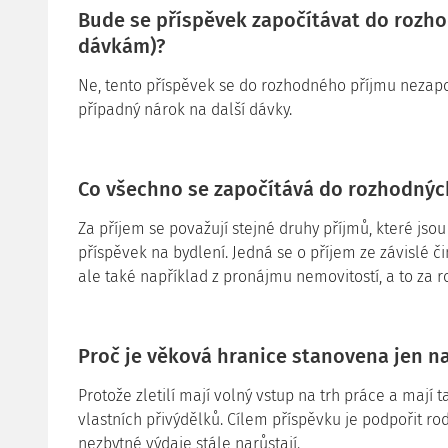
Bude se příspěvek započítávat do rozho
dávkám)?
Ne, tento příspěvek se do rozhodného příjmu nezapo
případný nárok na další dávky.
Co všechno se započítává do rozhodnýc
Za příjem se považují stejné druhy příjmů, které jso
příspěvek na bydlení. Jedná se o příjem ze závislé č
ale také například z pronájmu nemovitostí, a to za r
Proč je věková hranice stanovena jen na
Protože zletilí mají volný vstup na trh práce a maj
vlastních přivýdělků. Cílem příspěvku je podpořit rod
nezbytné výdaje stále narůstají.