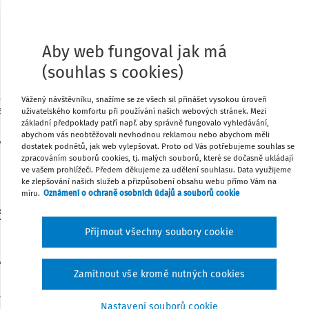
Tisknout
00 Kč na dítě
Aby web fungoval jak má
(souhlas s cookies)
Sdílet
ě, jejíž příjem v roce 2021 byl do jednoho
Vážený návštěvníku, snažíme se ze všech sil přinášet vysokou úroveň
anovena narozením dítěte nejpozději 31.
uživatelského komfortu při používání našich webových stránek. Mezi
Poznámka
základní předpoklady patří např. aby správně fungovalo vyhledávání,
1. srpnem 2022, kdy věk nesmí
abychom vás neobtěžovali nevhodnou reklamou nebo abychom měli
 2. srp[1]na nebo později, pak nárok na
dostatek podnětů, jak web vylepšovat. Proto od Vás potřebujeme souhlas se
zpracováním souborů cookies, tj. malých souborů, které se dočasně ukládají
ve vašem prohlížeči. Předem děkujeme za udělení souhlasu. Data využijeme
ke zlepšování našich služeb a přizpůsobení obsahu webu přímo Vám na
míru.
Oznámení o ochraně osobních údajů a souborů cookie
čů, nebo i adoptivních rodičů a
Přijmout všechny soubory cookie
vních rodičů, protože ti jsou zákonnými
Zamítnout vše kromě nutných cookies
žováni také pěstouni. Z hlediska příjmů se
unů.
Nastavení souborů cookie