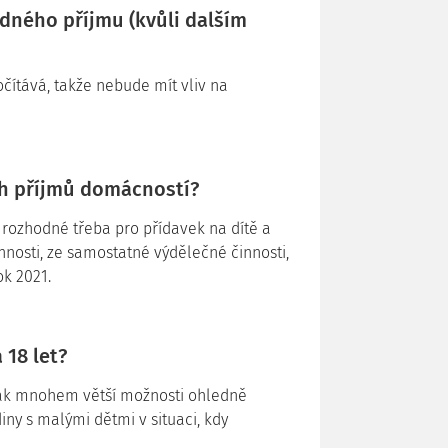
dného příjmu (kvůli dalším
čítává, takže nebude mít vliv na
h příjmů domácností?
u rozhodné třeba pro přídavek na dítě a
innosti, ze samostatné výdělečné činnosti,
ok 2021.
 18 let?
í tak mnohem větší možnosti ohledně
iny s malými dětmi v situaci, kdy