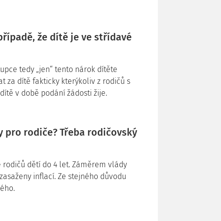
řípadě, že dítě je ve střídavé
upce tedy „jen“ tento nárok dítěte
za dítě fakticky kterýkoliv z rodičů s
dítě v době podání žádosti žije.
ky pro rodiče? Třeba rodičovský
 rodičů dětí do 4 let. Záměrem vlády
zasaženy inflací. Ze stejného důvodu
ného.