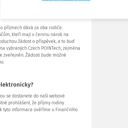
 o příjmech dává za oba rodiče.
ičům, kteří mají v červnu nárok na
oduchou žádost o příspěvek, a to buď
ě na vybraných Czech POINTech, zejména
de zveřejněn. Žádosti bude možné
nu.
elektronicky?
erou se dostanete do naší webové
stné prohlášení, že příjmy rodiny
k tyto informace ověříme u Finančního