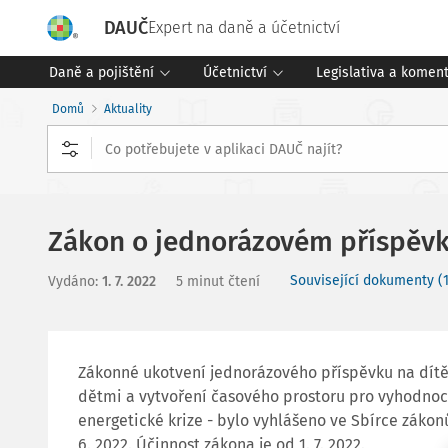
DAUČ
Expert na daně a účetnictví
Daně a pojištění
Účetnictví
Legislativa a komen
Domů
Aktuality
Zákon o jednorázovém příspěvk
Související dokumenty (1
Vydáno
:
1. 7. 2022
5 minut čtení
Zákonné ukotvení jednorázového příspěvku na dítě 
dětmi a vytvoření časového prostoru pro vyhodno
energetické krize - bylo vyhlášeno ve Sbírce zákonů
6. 2022. Účinnost zákona je od 1. 7. 2022.