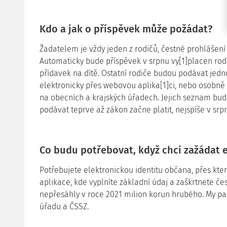
Kdo a jak o příspěvek může požádat?
Žadatelem je vždy jeden z rodičů, čestné prohlášení
Automaticky bude příspěvek v srpnu vy[1]placen rod
přídavek na dítě. Ostatní rodiče budou podávat jedn
elektronicky přes webovou aplika[1]ci, nebo osobn
na obecních a krajských úřadech. Jejich seznam bu
podávat teprve až zákon začne platit, nejspíše v srp
Co budu potřebovat, když chci zažádat 
Potřebujete elektronickou identitu občana, přes kt
aplikace, kde vyplníte základní údaj a zaškrtnete če
nepřesáhly v roce 2021 milion korun hrubého. My pa
úřadu a ČSSZ.