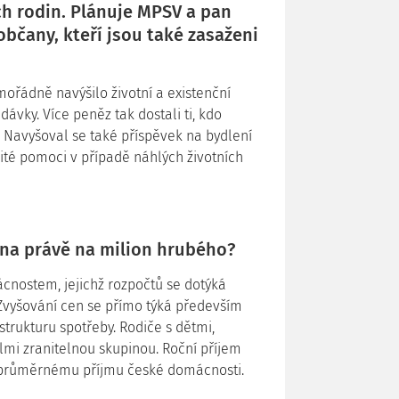
ich rodin. Plánuje MPSV a pan
bčany, kteří jsou také zasaženi
imořádně navýšilo životní a existenční
vky. Více peněz tak dostali ti, kdo
í. Navyšoval se také příspěvek na bydlení
ité pomoci v případě náhlých životních
ena právě na milion hrubého?
cnostem, jejichž rozpočtů se dotýká
 Zvyšování cen se přímo týká především
strukturu spotřeby. Rodiče s dětmi,
lmi zranitelnou skupinou. Roční příjem
á průměrnému příjmu české domácnosti.