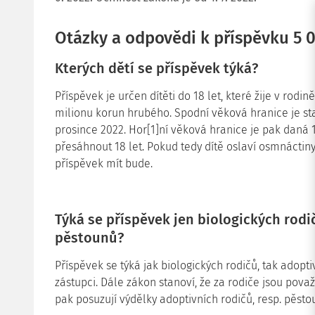
Otázky a odpovědi k příspěvku 5 0
Kterých dětí se příspěvek týká?
Příspěvek je určen dítěti do 18 let, které žije v rodin
milionu korun hrubého. Spodní věková hranice je st
prosince 2022. Hor[1]ní věková hranice je pak daná 
přesáhnout 18 let. Pokud tedy dítě oslaví osmnáctiny
příspěvek mít bude.
Týká se příspěvek jen biologických rodi
pěstounů?
Příspěvek se týká jak biologických rodičů, tak adopti
zástupci. Dále zákon stanoví, že za rodiče jsou pova
pak posuzují výdělky adoptivních rodičů, resp. pěsto