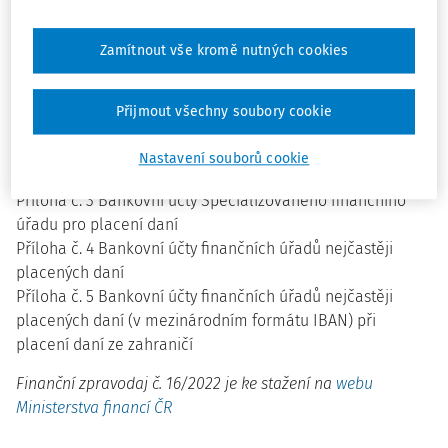
22.
Jak správně zaplatit daň finančnímu úřadu v roce 2023
Zamítnout vše kromě nutných cookies
včetně příloh
Příloha č. 1 Čísla matrik bankovních účtů finančních úřadů
včetně Specializovaného finančního úřadu
Přijmout všechny soubory cookie
Příloha č. 2 Předčíslí bankovních účtů finančních úřadů
kromě Specializovaného finančního úřadu pro placení
Nastavení souborů cookie
daní
Příloha č. 3 Bankovní účty Specializovaného finančního
úřadu pro placení daní
Příloha č. 4 Bankovní účty finančních úřadů nejčastěji
placených daní
Příloha č. 5 Bankovní účty finančních úřadů nejčastěji
placených daní (v mezinárodním formátu IBAN) při
placení daní ze zahraničí
Finanční zpravodaj č. 16/2022 je ke stažení na
webu
Ministerstva financí ČR