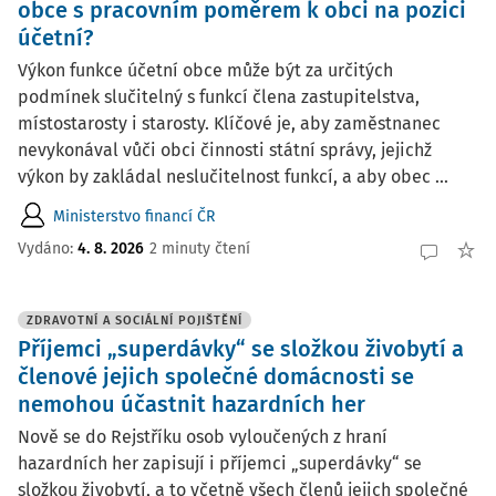
obce s pracovním poměrem k obci na pozici
účetní?
Výkon funkce účetní obce může být za určitých
podmínek slučitelný s funkcí člena zastupitelstva,
místostarosty i starosty. Klíčové je, aby zaměstnanec
nevykonával vůči obci činnosti státní správy, jejichž
výkon by zakládal neslučitelnost funkcí, a aby obec ...
Ministerstvo financí ČR
Vydáno:
4. 8. 2026
2 minuty čtení
ZDRAVOTNÍ A SOCIÁLNÍ POJIŠTĚNÍ
Příjemci „superdávky“ se složkou živobytí a
členové jejich společné domácnosti se
nemohou účastnit hazardních her
Nově se do Rejstříku osob vyloučených z hraní
hazardních her zapisují i příjemci „superdávky“ se
složkou živobytí, a to včetně všech členů jejich společné