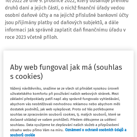
16/2022 ze dne 9. prosince 2022, který obsahuje přehled
druhů daní a jejich částí, o nichž finanční úřady vedou
osobní daňové účty a na jejichž příslušné bankovní účty
jsou přijímány platby od daňových subjektů, a dále
informaci Jak správně zaplatit daň finančnímu úřadu v
roce 2023 včetně příloh.
Aby web fungoval jak má (souhlas
s cookies)
Finanční zpravodaj č. 16/2022
obsahuje:
Vážený návštěvníku, snažíme se ze všech sil přinášet vysokou úroveň
uživatelského komfortu při používání našich webových stránek. Mezi
21.
Přehled druhů daní a jejich částí
, o nichž finanční úřady
základní předpoklady patří např. aby správně fungovalo vyhledávání,
abychom vás neobtěžovali nevhodnou reklamou nebo abychom měli
vedou osobní daňové účty a na jejichž příslušné bankovní
dostatek podnětů, jak web vylepšovat. Proto od Vás potřebujeme
účty jsou přijímány platby od daňových subjektů
souhlas se zpracováním souborů cookies, tj. malých souborů, které se
(informační povinnost Ministerstva financí dle § 149 odst. 3
dočasně ukládají ve vašem prohlížeči. Předem děkujeme za udělení
souhlasu. Data využijeme ke zlepšování našich služeb a přizpůsobení
zákona č. 280/2009 Sb., daňový řád, ve znění pozdějších
obsahu webu přímo Vám na míru.
Oznámení o ochraně osobních údajů a
předpisů)
souborů cookie