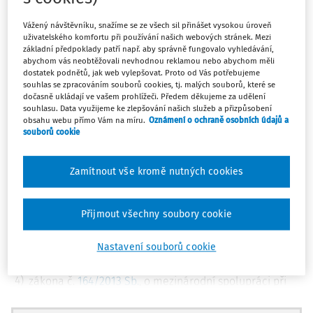
I. Obecná část
Vážený návštěvníku, snažíme se ze všech sil přinášet vysokou úroveň
uživatelského komfortu při používání našich webových stránek. Mezi
Návrh zákona, kterým se mění některé zákony v souvislosti
základní předpoklady patří např. aby správně fungovalo vyhledávání,
s implementací daňových předpisů Evropské unie a v
abychom vás neobtěžovali nevhodnou reklamou nebo abychom měli
dostatek podnětů, jak web vylepšovat. Proto od Vás potřebujeme
oblasti zamezení dvojímu zdanění, je souborem novel
souhlas se zpracováním souborů cookies, tj. malých souborů, které se
těchto daňových zákonů:
dočasně ukládají ve vašem prohlížeči. Předem děkujeme za udělení
souhlasu. Data využijeme ke zlepšování našich služeb a přizpůsobení
obsahu webu přímo Vám na míru.
Oznámení o ochraně osobních údajů a
1)
zákona č.
586/1992 Sb.
, o daních z příjmů, ve znění
souborů cookie
pozdějších předpisů (dále jen „
zákon o daních z
příjmů
“),
Zamítnout vše kromě nutných cookies
2)
zákona č.
353/2003 Sb.
, o spotřebních daních, ve znění
pozdějších předpisů (dále jen „
zákon o spotřebních
daních
“),
Přijmout všechny soubory cookie
3)
zákona č.
235/2004 Sb.
, o dani z přidané hodnoty, ve
znění pozdějších předpisů (dále jen „
zákon o dani z
Nastavení souborů cookie
přidané hodnoty
“),
4)
zákona č.
164/2013 Sb.
, o mezinárodní spolupráci při
správě daní a o změně dalších souvisejících zákonů, ve