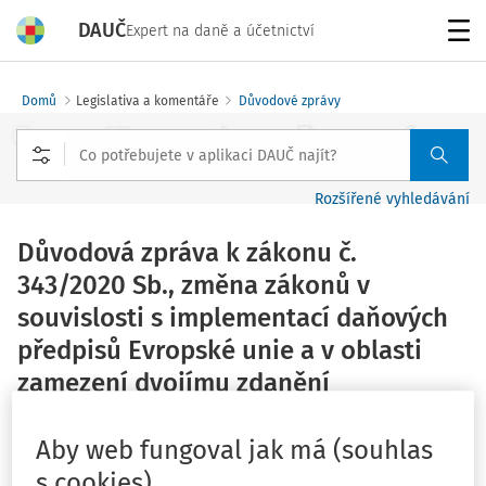
DAUČ
Expert na daně a účetnictví
Menu
Domů
Legislativa a komentáře
Důvodové zprávy
Rozšířené vyhledávání
Důvodová zpráva k zákonu č.
343/2020 Sb., změna zákonů v
souvislosti s implementací daňových
předpisů Evropské unie a v oblasti
zamezení dvojímu zdanění
Vláda ČR; Poslanecká sněmovna PČR
Vydáno
:
30. 7. 2019
Aby web fungoval jak má (souhlas
Související dokumenty (14)
s cookies)