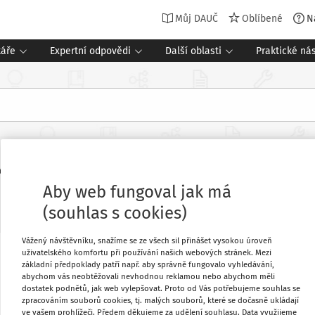
Můj DAUČ
Oblíbené
N
táře
Expertní odpovědi
Další oblasti
Praktické nás
4/2014 Sb., změna zákona o audito
Aby web fungoval jak má
Související dokumenty (21)
(souhlas s cookies)
Vážený návštěvníku, snažíme se ze všech sil přinášet vysokou úroveň
uživatelského komfortu při používání našich webových stránek. Mezi
Oblíbené
základní předpoklady patří např. aby správně fungovalo vyhledávání,
abychom vás neobtěžovali nevhodnou reklamou nebo abychom měli
dostatek podnětů, jak web vylepšovat. Proto od Vás potřebujeme souhlas se
 regulace podle obecných zásad
zpracováním souborů cookies, tj. malých souborů, které se dočasně ukládají
Stáhnout
ve vašem prohlížeči. Předem děkujeme za udělení souhlasu. Data využijeme