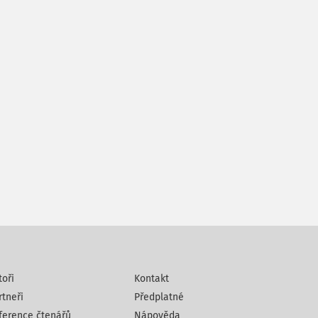
toři
Kontakt
rtneři
Předplatné
ference čtenářů
Nápověda