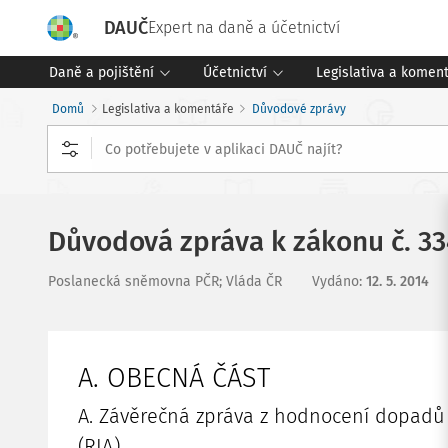
DAUČ
Expert na daně a účetnictví
Daně a pojištění
Účetnictví
Legislativa a komen
Domů
Legislativa a komentáře
Důvodové zprávy
Důvodová zpráva k zákonu č. 33
Poslanecká sněmovna PČR; Vláda ČR
Vydáno
:
12. 5. 2014
A. OBECNÁ ČÁST
A. Závěrečná zpráva z hodnocení dopadů
(RIA)