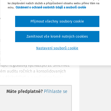
ke zlepšování našich služeb a přizpůsobení obsahu webu přímo Vám na
vlády se nezpracovává.
míru.
Oznámení o ochraně osobních údajů a souborů cookie
Tisknout
 základní charakteristika
Přijmout všechny soubory cookie
Sdílet
k 2012, schváleným Usnesením č. 941 ze
Zamítnout vše kromě nutných cookies
e zákona č.
93/2009 Sb.
, o auditorech a o
Poznámka
znění pozdějších předpisů. Jedná se o
Nastavení souborů cookie
 postavení osob vykonávajících tuto
ky a dohledového orgánu. Předkládaný
ňující legislativy vycházející ze Směrnice
ém auditu ročních a konsolidovaných
S a 83/349/EHS a o zrušení směrnice
tu“). Jedná se o následující akty
Máte předplatné?
Přihlaste se
 externího zajištění kvality u
 provádějících audit subjektů veřejného