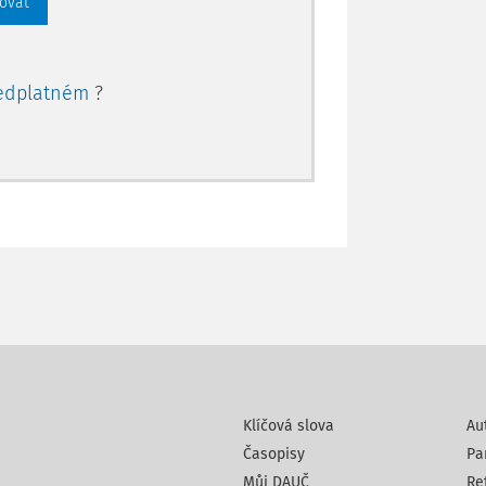
rovat
devším fakt, že jeho přijetím vzniká pro
dnání, možnost přistoupit v rámci
edplatném
?
ditorských společností na tzv. „společné
ými orgány ze třetích zemí.
nosti po implementaci požadavků směrnice
eré byly při praktické aplikaci zákona v
b uznávání zkoušek, skládání
é republiky, doplnění povinnosti
ečnosti jako podmínky pro zápis do
ezinárodních auditorských standardů a
liky, nová úprava sankcí, úprava
torské činnosti, úprava podmínek
ch států a třetích zemí, úprava podmínek
 pro veřejný dohled nad auditem s
Klíčová slova
Au
lší oblasti úpravy, které si vyžádala
Časopisy
Pa
é profese.
Můj DAUČ
Re