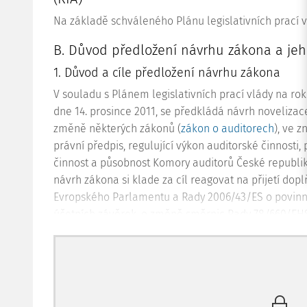
Na základě schváleného Plánu legislativních prací 
B. Důvod předložení návrhu zákona a jeho
1. Důvod a cíle předložení návrhu zákona
V souladu s Plánem legislativních prací vlády na ro
dne 14. prosince 2011, se předkládá návrh novelizac
změně některých zákonů (
zákon o auditorech
), ve 
právní předpis, regulující výkon auditorské činnosti,
činnost a působnost Komory auditorů České republi
návrh zákona si klade za cíl reagovat na přijetí dopl
Evropského Parlamentu a Rady 2006/43/ES o povinn
účetních závěrek, o změně směrnic Rady 78/660/EH
Rady 84/253/EHS (dále jen „směrnice o povinném audi
sekundárního práva Evropské unie:
Doporučení Komise ze dne 6. května 2008 ohledně
statutárních auditorů a auditorských společností