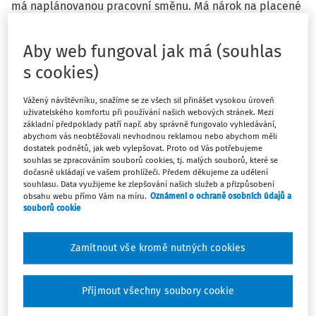
má naplánovanou pracovní směnu. Má nárok na placené
volno? Jak se tato překážka v práci prokazuje - je nutný
oddací list od dcery?
Aby web fungoval jak má (souhlas
s cookies)
Odpověď
Vážený návštěvníku, snažíme se ze všech sil přinášet vysokou úroveň
uživatelského komfortu při používání našich webových stránek. Mezi
základní předpoklady patří např. aby správně fungovalo vyhledávání,
abychom vás neobtěžovali nevhodnou reklamou nebo abychom měli
dostatek podnětů, jak web vylepšovat. Proto od Vás potřebujeme
Máte předplatné?
Přihlaste se
souhlas se zpracováním souborů cookies, tj. malých souborů, které se
dočasně ukládají ve vašem prohlížeči. Předem děkujeme za udělení
souhlasu. Data využijeme ke zlepšování našich služeb a přizpůsobení
obsahu webu přímo Vám na míru.
Oznámení o ochraně osobních údajů a
souborů cookie
Tento dokument je jen pro
Zamítnout vše kromě nutných cookies
předplatitele
Přijmout všechny soubory cookie
Zaregistrujte se a získejte