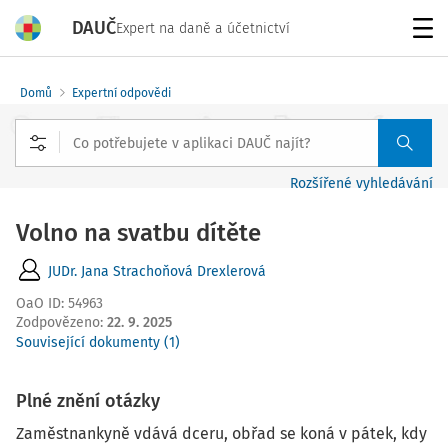
DAUČ
Expert na daně a účetnictví
Menu
Domů
Expertní odpovědi
Rozšířené vyhledávání
Volno na svatbu dítěte
JUDr. Jana Strachoňová Drexlerová
OaO ID
:
54963
Zodpovězeno
:
22. 9. 2025
Související dokumenty (1)
Plné znění otázky
Zaměstnankyně vdává dceru, obřad se koná v pátek, kdy