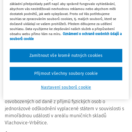
Účinnost:
od 1. ledna 2023 od 1. září 2022 (žádosti o
základní předpoklady patří např. aby správně fungovalo vyhledávání,
zvýšení starobního důchodu z důvodu výchovy dětí) od 9.
abychom vás neobtěžovali nevhodnou reklamou nebo abychom měli
dostatek podnětů, jak web vylepšovat. Proto od Vás potřebujeme
září 2021 (zvýšení důchodů od roku 2022)
souhlas se zpracováním souborů cookies, tj. malých souborů, které se
dočasně ukládají ve vašem prohlížeči. Předem děkujeme za udělení
(Vyšlo ve Sbírce zákonů pod č. 323/2021)
souhlasu. Data využijeme ke zlepšování našich služeb a přizpůsobení
obsahu webu přímo Vám na míru.
Oznámení o ochraně osobních údajů a
souborů cookie
2. Zákon o jednorázovém odškodnění subjektů
Zamítnout vše kromě nutných cookies
dotčených mimořádnou událostí v areálu muničních
skladů Vlachovice-Vrbětice a o změně některých zákonů
Přijmout všechny soubory cookie
Dotčené předpisy:
zákon o daních z příjmů (č. 586/1992
Sb.)
Nastavení souborů cookie
Novela zákona o daních z příjmů rozšiřuje okruh příjmů
osvobozených od daně z příjmů fyzických osob o
jednorázové odškodnění vyplacené státem v souvislosti s
mimořádnou událostí v areálu muničních skladů
Vlachovice-Vrbětice.