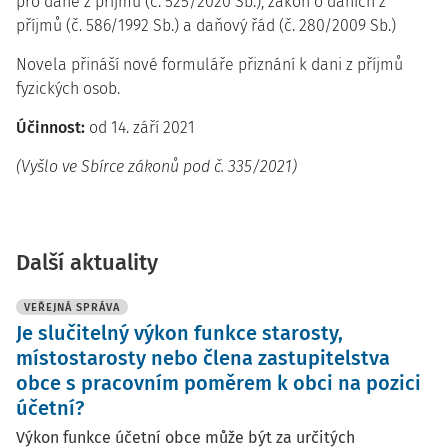
pro daně z příjmů (č. 525/2020 Sb.), zákon o daních z
příjmů (č. 586/1992 Sb.) a daňový řád (č. 280/2009 Sb.)
Novela přináší nové formuláře přiznání k dani z příjmů
fyzických osob.
Účinnost:
od 14. září 2021
(Vyšlo ve Sbírce zákonů pod č. 335/2021)
Další aktuality
VEŘEJNÁ SPRÁVA
Je slučitelný výkon funkce starosty,
místostarosty nebo člena zastupitelstva
obce s pracovním poměrem k obci na pozici
účetní?
Výkon funkce účetní obce může být za určitých