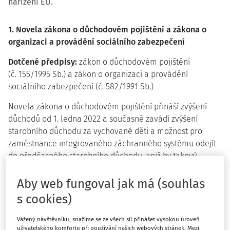
nařízení EU.
1. Novela zákona o důchodovém pojištění a zákona o
organizaci a provádění sociálního zabezpečení
Dotčené předpisy:
zákon o důchodovém pojištění
(č. 155/1995 Sb.) a zákon o organizaci a provádění
sociálního zabezpečení (č. 582/1991 Sb.)
Novela zákona o důchodovém pojištění přináší zvýšení
důchodů od 1. ledna 2022 a současně zavádí zvýšení
starobního důchodu za vychované děti a možnost pro
zaměstnance integrovaného záchranného systému odejít
do předčasného starobního důchodu, aniž by takový
předčasný odchod do důchodu snižoval výši důchodu.
Aby web fungoval jak má (souhlas
Novela o organizaci a provádění sociálního zabezpečení
s cookies)
navazuje v procesní rovině na úpravy zákona o
důchodovém pojištění.
Vážený návštěvníku, snažíme se ze všech sil přinášet vysokou úroveň
uživatelského komfortu při používání našich webových stránek. Mezi