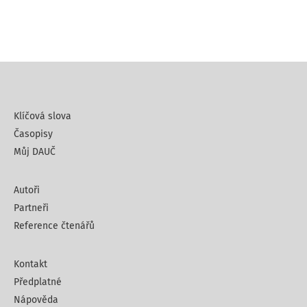
Klíčová slova
Časopisy
Můj DAUČ
Autoři
Partneři
Reference čtenářů
Kontakt
Předplatné
Nápověda