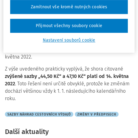
v § 4 písm. c) vyhlášky č. 511/2021 Sb., ve znění č.
Zamítnout vše kromě nutných cookies
47/2022 Sb. se nahrazuje
částka „36,10 Kč“ částkou
„47,10 Kč“.
Přijmout všechny soubory cookie
Současně je v čl. II stanoveno, že tato vyhláška nabývá
účinnosti dnem následujícím po dni jejího vyhlášení.
Nastavení souborů cookie
Předmětná novelizující vyhláška byla vyhlášena –
rozeslána ve Sbírce zákonů, v částce č. 59 ze dne 13.
května 2022.
Z výše uvedeného prakticky vyplývá, že shora citované
zvýšené sazby „44,50 Kč“ a 47,10 Kč“ platí od 14. května
2022
. Toto řešení není určitě obvyklé, protože ke změnám
dochází většinou vždy k 1. 1. následujícího kalendářního
roku.
SAZBY NÁHRAD CESTOVNÍCH VÝDAJŮ
ZMĚNY V PŘEDPISECH
Další aktuality