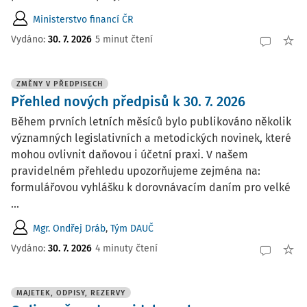
Ministerstvo financí ČR
Vydáno:
30. 7. 2026
5 minut čtení
ZMĚNY V PŘEDPISECH
Přehled nových předpisů k 30. 7. 2026
Během prvních letních měsíců bylo publikováno několik
významných legislativních a metodických novinek, které
mohou ovlivnit daňovou i účetní praxi. V našem
pravidelném přehledu upozorňujeme zejména na:
formulářovou vyhlášku k dorovnávacím daním pro velké
...
Mgr. Ondřej Dráb
,
Tým DAUČ
Vydáno:
30. 7. 2026
4 minuty čtení
MAJETEK, ODPISY, REZERVY