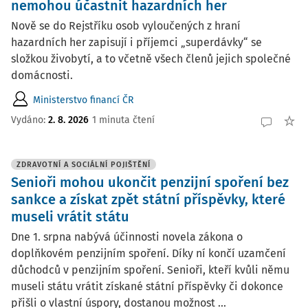
nemohou účastnit hazardních her
Nově se do Rejstříku osob vyloučených z hraní
hazardních her zapisují i příjemci „superdávky“ se
složkou živobytí, a to včetně všech členů jejich společné
domácnosti.
Ministerstvo financí ČR
Vydáno:
2. 8. 2026
1 minuta čtení
ZDRAVOTNÍ A SOCIÁLNÍ POJIŠTĚNÍ
Senioři mohou ukončit penzijní spoření bez
sankce a získat zpět státní příspěvky, které
museli vrátit státu
Dne 1. srpna nabývá účinnosti novela zákona o
doplňkovém penzijním spoření. Díky ní končí uzamčení
důchodců v penzijním spoření. Senioři, kteří kvůli němu
museli státu vrátit získané státní příspěvky či dokonce
přišli o vlastní úspory, dostanou možnost ...