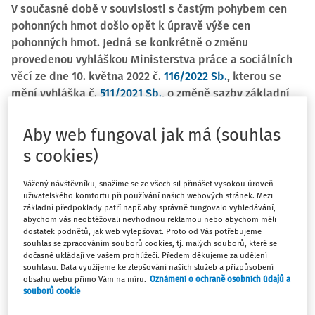
V současné době v souvislosti s častým pohybem cen
pohonných hmot došlo opět k úpravě výše cen
pohonných hmot. Jedná se konkrétně o změnu
provedenou vyhláškou Ministerstva práce a sociálních
věcí ze dne 10. května 2022 č.
116/2022 Sb.
, kterou se
mění vyhláška č.
511/2021 Sb.
, o změně sazby základní
náhrady za používání silničních motorových vozidel a
stravného a o stanovení průměrné ceny pohonných hmot
Aby web fungoval jak má (souhlas
pro účely poskytování cestovních náhrad, ve znění
s cookies)
vyhlášky č.
47/2022 Sb.
Vážený návštěvníku, snažíme se ze všech sil přinášet vysokou úroveň
uživatelského komfortu při používání našich webových stránek. Mezi
Novou vyhláškou je přesně stanoveno, že Ministerstvo
základní předpoklady patří např. aby správně fungovalo vyhledávání,
práce a sociálních věcí stanoví v čl. I podle § 189 odst. 2
abychom vás neobtěžovali nevhodnou reklamou nebo abychom měli
zákona č.
262/2006 Sb.
, zákoník práce, že se:
dostatek podnětů, jak web vylepšovat. Proto od Vás potřebujeme
souhlas se zpracováním souborů cookies, tj. malých souborů, které se
dočasně ukládají ve vašem prohlížeči. Předem děkujeme za udělení
v § 4 písm. a) vyhlášky č. 511/2021 Sb., ve znění vyhlášky
souhlasu. Data využijeme ke zlepšování našich služeb a přizpůsobení
č. 47/2022 Sb., nahrazuje
částka „37,10 Kč“ částkou
obsahu webu přímo Vám na míru.
Oznámení o ochraně osobních údajů a
souborů cookie
„44,50 Kč“
,