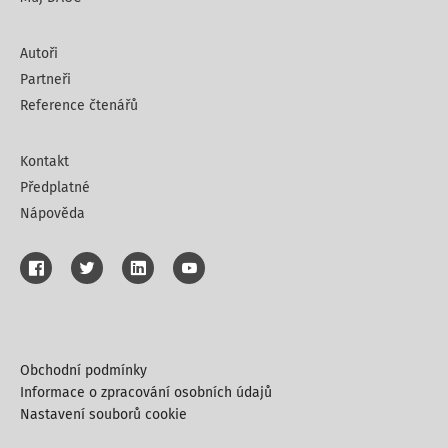
K čl. I
Autoři
Kompetenční zákon
upravující působnost jednotlivých
Partneři
ústředních orgánů stanoví v
§ 4 odst. 1
kompetenci
Reference čtenářů
Ministerstva financí m
Kontakt
Předplatné
Nápověda
Obchodní podmínky
Informace o zpracování osobních údajů
Nastavení souborů cookie