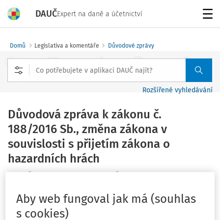
DAUČ
Expert na daně a účetnictví
Menu
Domů
Legislativa a komentáře
Důvodové zprávy
Rozšířené vyhledávání
Důvodová zpráva k zákonu č.
188/2016 Sb., změna zákona v
souvislosti s přijetím zákona o
hazardních hrách
Vláda ČR; Poslanecká sněmovna PČR
Vydáno
:
29. 7. 2015
Související dokumenty (26)
Aby web fungoval jak má (souhlas
s cookies)
I. Obecná část