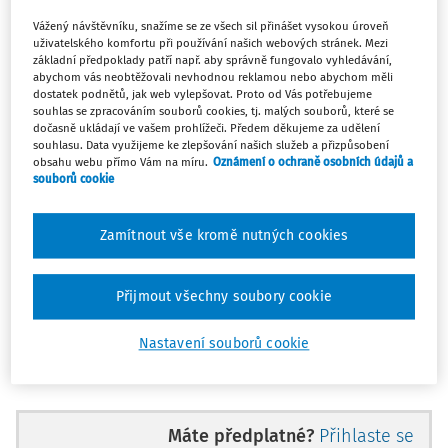
Vážený návštěvníku, snažíme se ze všech sil přinášet vysokou úroveň
Návrh zákona, kterým se mění některé zákony v souvislosti
uživatelského komfortu při používání našich webových stránek. Mezi
s přijetím
zákona o hazardních hrách
a
zákona o dani z
základní předpoklady patří např. aby správně fungovalo vyhledávání,
abychom vás neobtěžovali nevhodnou reklamou nebo abychom měli
hazardních her
tvoří spolu s (i) návrhem zákona o
dostatek podnětů, jak web vylepšovat. Proto od Vás potřebujeme
hazardních hrách a (ii) návrhem zákona o dani z
souhlas se zpracováním souborů cookies, tj. malých souborů, které se
dočasně ukládají ve vašem prohlížeči. Předem děkujeme za udělení
hazardních her jeden nedílný celek.
souhlasu. Data využijeme ke zlepšování našich služeb a přizpůsobení
obsahu webu přímo Vám na míru.
Oznámení o ochraně osobních údajů a
Předmětný návrh zákona navazuje na návrh zákona o
souborů cookie
hazardních hrách a návrh zákona o dani z hazardních her
a zajišťuje provázanost právních předpisů upravujících
Zamítnout vše kromě nutných cookies
oblast hazardních her. V jednotlivých právních předpisech
se právní úprava přizpůsobuje cílům, které si vytyčil
samotný
zákon o hazardních hrách
. Jedná se zejména o
Přijmout všechny soubory cookie
zajištění opatření k předcházení a potírání sociálně
Nastavení souborů cookie
patologických jevů spojených s provozováním hazardních
her a otevření českého trhu hazardních her pro
provozovatele se sídlem na území Evropské unie a
Evropského hospodářského prostoru a provozování
Máte předplatné?
Přihlaste se
hazardních her prostřednictvím internetu.