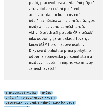
platů, pracovní právo, zdanění příjmů,
zdravotní a sociální pojištění,
archivaci dat, ochranu osobních
údajů, zaměstnávání cizinců, srážky ze
mzdy a insolvenci zaměstnanců.
Aktivně přednáší po celé ČR a působí
jako odborný garant akreditovaných
kurzů MŠMT pro mzdové účetní.
Díky své dlouholeté praxi poskytuje
odborná stanoviska personalistům a
mzdovým účetním napříč všemi typy
zaměstnavatelů.
STRAVENKOVÝ PAUŠÁL
SMĚNA
DAŇ Z PŘÍJMU ZE ZÁVISLÉ ČINNOSTI
OSVOBOZENÍ OD DANĚ Z PŘÍJMŮ FYZICKÝCH OSOB