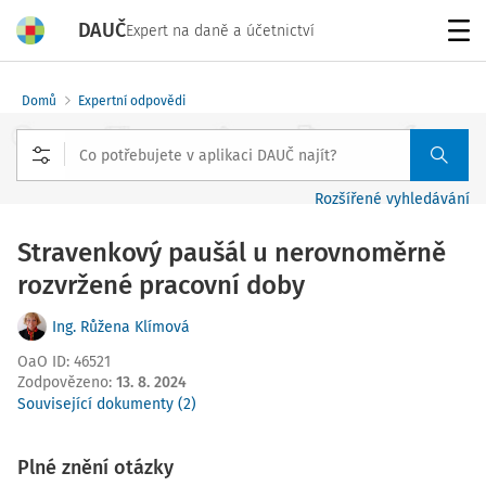
DAUČ
Expert na daně a účetnictví
Menu
Domů
Expertní odpovědi
Rozšířené vyhledávání
Stravenkový paušál u nerovnoměrně
rozvržené pracovní doby
Ing. Růžena Klímová
OaO ID
:
46521
Zodpovězeno
:
13. 8. 2024
Související dokumenty (2)
Plné znění otázky