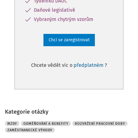
Týdeníku DAUČ
Daňové legislativě
Vybraným chytrým vzorům
Chci se zaregistrovat
Chcete vědět víc o
předplatném
?
Kategorie otázky
MZDY
ODMĚŇOVÁNÍ A BENEFITY
ROZVRŽENÍ PRACOVNÍ DOBY
ZAMĚSTNANECKÉ VÝHODY