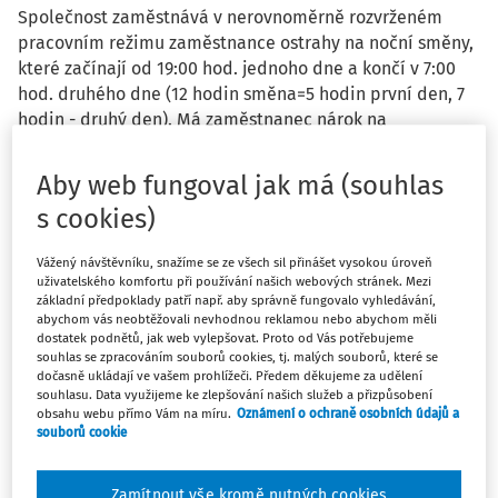
Společnost zaměstnává v nerovnoměrně rozvrženém
pracovním režimu zaměstnance ostrahy na noční směny,
které začínají od 19:00 hod. jednoho dne a končí v 7:00
hod. druhého dne (12 hodin směna=5 hodin první den, 7
hodin - druhý den). Má zaměstnanec nárok na
stravenkový paušál již první den, kdy překročil 3
odpracované hodiny? Pracuje totiž i na noční směně
Aby web fungoval jak má (souhlas
poslední den v měsíci, kdy 5 hodin počítáme do daného
s cookies)
měsíce a 7 hodin již do celkových odpracovaných hodin
dalšího měsíce?
Vážený návštěvníku, snažíme se ze všech sil přinášet vysokou úroveň
uživatelského komfortu při používání našich webových stránek. Mezi
základní předpoklady patří např. aby správně fungovalo vyhledávání,
abychom vás neobtěžovali nevhodnou reklamou nebo abychom měli
dostatek podnětů, jak web vylepšovat. Proto od Vás potřebujeme
souhlas se zpracováním souborů cookies, tj. malých souborů, které se
Odpověď
dočasně ukládají ve vašem prohlížeči. Předem děkujeme za udělení
souhlasu. Data využijeme ke zlepšování našich služeb a přizpůsobení
obsahu webu přímo Vám na míru.
Oznámení o ochraně osobních údajů a
souborů cookie
Máte předplatné?
Přihlaste se
Zamítnout vše kromě nutných cookies