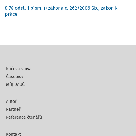
§ 78 odst. 1 písm. i) zákona č. 262/2006 Sb., zákoník
práce
Klíčová slova
Časopisy
Můj DAUČ
Autoři
Partneři
Reference čtenářů
Kontakt