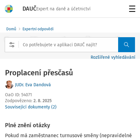
DAUČ
Expert na daně a účetnictví
Menu
Domů
Expertní odpovědi
Rozšířené vyhledávání
Proplacení přesčasů
JUDr. Eva Dandová
OaO ID
:
54071
Zodpovězeno
:
2. 8. 2025
Související dokumenty (2)
Plné znění otázky
Pokud má zaměstnanec turnusové směny (nepravidelné