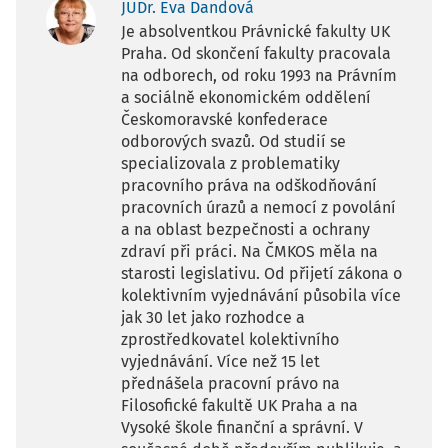
JUDr. Eva Dandová
Je absolventkou Právnické fakulty UK
Praha. Od skončení fakulty pracovala
na odborech, od roku 1993 na Právním
a sociálně ekonomickém oddělení
Českomoravské konfederace
odborových svazů. Od studií se
specializovala z problematiky
pracovního práva na odškodňování
pracovních úrazů a nemocí z povolání
a na oblast bezpečnosti a ochrany
zdraví při práci. Na ČMKOS měla na
starosti legislativu. Od přijetí zákona o
kolektivním vyjednávání působila více
jak 30 let jako rozhodce a
zprostředkovatel kolektivního
vyjednávání. Více než 15 let
přednášela pracovní právo na
Filosofické fakultě UK Praha a na
Vysoké škole finanční a správní. V