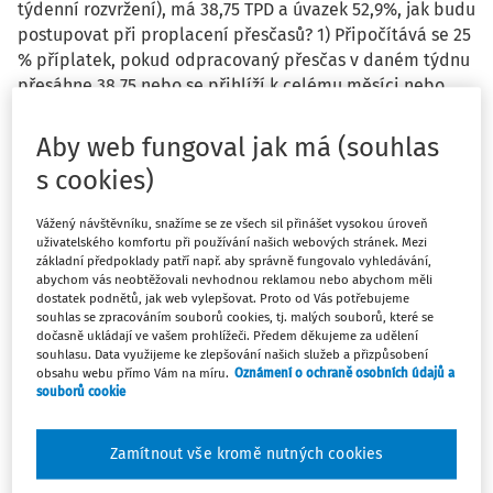
týdenní rozvržení), má 38,75 TPD a úvazek 52,9%, jak budu
postupovat při proplacení přesčasů? 1) Připočítává se 25
% příplatek, pokud odpracovaný přesčas v daném týdnu
přesáhne 38,75 nebo se přihlíží k celému měsíci nebo
záleží, zda máme týdenní podklady či měsíční a máme
možnost volby? V případě celého vyrovnávacího období
Aby web fungoval jak má (souhlas
(6měsíců) a proplacení přesčasů za celé vyrovnávací
s cookies)
období se přihlíží nějak k příplatkům za přesčasy - opět
za měsíc nebo za celé období 6 měsíců?
Vážený návštěvníku, snažíme se ze všech sil přinášet vysokou úroveň
uživatelského komfortu při používání našich webových stránek. Mezi
základní předpoklady patří např. aby správně fungovalo vyhledávání,
abychom vás neobtěžovali nevhodnou reklamou nebo abychom měli
dostatek podnětů, jak web vylepšovat. Proto od Vás potřebujeme
souhlas se zpracováním souborů cookies, tj. malých souborů, které se
Odpověď
dočasně ukládají ve vašem prohlížeči. Předem děkujeme za udělení
souhlasu. Data využijeme ke zlepšování našich služeb a přizpůsobení
obsahu webu přímo Vám na míru.
Oznámení o ochraně osobních údajů a
souborů cookie
Máte předplatné?
Přihlaste se
Zamítnout vše kromě nutných cookies