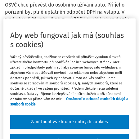
OSVČ chce převést do osobního užívání auto. Při jeho
pořízení byl plně uplatněn odpočet DPH na vstupu. V
souladu s § 36 odst. 6 písm. a) ZDPH je základem daně v
případě dodání zboží dle § 13 odst. 4 písm. a) ZDPH
pořizovací cena zboží snížená o hodnotu jeho opotřebení
Aby web fungoval jak má (souhlas
ke dni uskutečnění zdanitelného plnění bez daně. Co se
s cookies)
myslí touto hodnotou opotřebení – jsou to uplatněné
odpisy nebo faktické fyzické opotřebení?
Vážený návštěvníku, snažíme se ze všech sil přinášet vysokou úroveň
uživatelského komfortu při používání našich webových stránek. Mezi
základní předpoklady patří např. aby správně fungovalo vyhledávání,
abychom vás neobtěžovali nevhodnou reklamou nebo abychom měli
dostatek podnětů, jak web vylepšovat. Proto od Vás potřebujeme
souhlas se zpracováním souborů cookies, tj. malých souborů, které se
dočasně ukládají ve vašem prohlížeči. Předem děkujeme za udělení
Odpověď
souhlasu. Data využijeme ke zlepšování našich služeb a přizpůsobení
obsahu webu přímo Vám na míru.
Oznámení o ochraně osobních údajů a
souborů cookie
Máte předplatné?
Přihlaste se
Zamítnout vše kromě nutných cookies