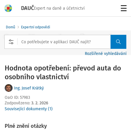
DAUČ
Expert na daně a účetnictví
Menu
Domů
Expertní odpovědi
Rozšířené vyhledávání
Hodnota opotřebení: převod auta do
osobního vlastnictví
Ing. Josef Krátký
OaO ID
:
57983
Zodpovězeno
:
3. 2. 2026
Související dokumenty (1)
Plné znění otázky