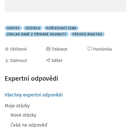
ODPISY
VOZIDLA
POŘIZOVACÍ CENA
ZÁKLAD DANĚ Z PŘIDANÉ HODNOTY
PŘEVOD MAJETKU
Oblíbené
Tisknout
Poznámka
Stáhnout
Sdílet
Expertní odpovědi
Všechny expertní odpovědi
Moje otázky
Nové otázky
Čeká na odpověď