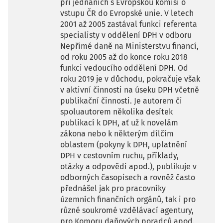
při jednáních s Evropskou komisí o
vstupu ČR do Evropské unie. V letech
2001 až 2005 zastával funkci referenta
specialisty v oddělení DPH v odboru
Nepřímé daně na Ministerstvu financí,
od roku 2005 až do konce roku 2018
funkci vedoucího oddělení DPH. Od
roku 2019 je v důchodu, pokračuje však
v aktivní činnosti na úseku DPH včetně
publikační činnosti. Je autorem či
spoluautorem několika desítek
publikací k DPH, ať už k novelám
zákona nebo k některým dílčím
oblastem (pokyny k DPH, uplatnění
DPH v cestovním ruchu, příklady,
otázky a odpovědi apod.), publikuje v
odborných časopisech a rovněž často
přednášel jak pro pracovníky
územních finančních orgánů, tak i pro
různé soukromé vzdělávací agentury,
pro Komoru daňových poradců apod.