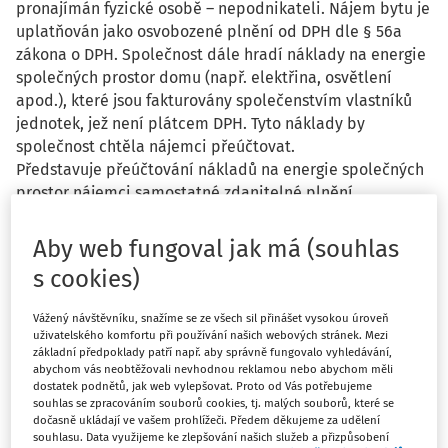
pronajímán fyzické osobě – nepodnikateli. Nájem bytu je
uplatňován jako osvobozené plnění od DPH dle § 56a
zákona o DPH. Společnost dále hradí náklady na energie
společných prostor domu (např. elektřina, osvětlení
apod.), které jsou fakturovány společenstvím vlastníků
jednotek, jež není plátcem DPH. Tyto náklady by
společnost chtěla nájemci přeúčtovat.
Představuje přeúčtování nákladů na energie společných
prostor nájemci samostatné zdanitelné plnění
podléhající DPH na výstupu, nebo se jedná o vedlejší
plnění k nájmu, které sdílí jeho režim osvobození od
Aby web fungoval jak má (souhlas
DPH? Pokud by byly tyto náklady přeúčtovány
s cookies)
samostatně, vzniká povinnost navýšit je o DPH a tuto daň
odvést, přestože vstupní plnění od SVJ je bez DPH? Je z
Vážený návštěvníku, snažíme se ze všech sil přinášet vysokou úroveň
hlediska DPH vhodné (a obhajitelné) zahrnout tyto
uživatelského komfortu při používání našich webových stránek. Mezi
náklady do ceny nájemného, případně je uvádět
základní předpoklady patří např. aby správně fungovalo vyhledávání,
abychom vás neobtěžovali nevhodnou reklamou nebo abychom měli
odděleně, ale jako součást osvobozeného nájmu. Jaké
dostatek podnětů, jak web vylepšovat. Proto od Vás potřebujeme
podmínky (např. smluvní úprava, absence marže, způsob
souhlas se zpracováním souborů cookies, tj. malých souborů, které se
vyúčtování) jsou klíčové pro zachování režimu
dočasně ukládají ve vašem prohlížeči. Předem děkujeme za udělení
souhlasu. Data využijeme ke zlepšování našich služeb a přizpůsobení
osvobození.