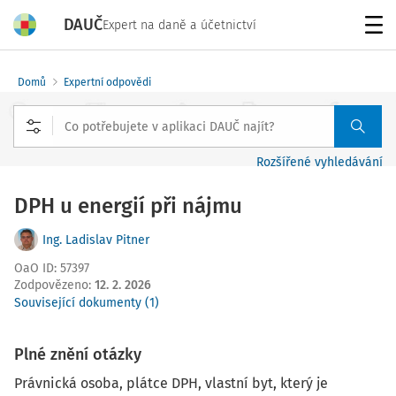
DAUČ
Expert na daně a účetnictví
Menu
Domů
Expertní odpovědi
Rozšířené vyhledávání
DPH u energií při nájmu
Ing. Ladislav Pitner
OaO ID
:
57397
Zodpovězeno
:
12. 2. 2026
Související dokumenty (1)
Plné znění otázky
Právnická osoba, plátce DPH, vlastní byt, který je