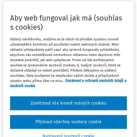
OSVČ, kosmetička, má v živnostenském listu sídlo firmy
doma, salon má v obci vzdálené 10 km od bydliště. Jsou
Aby web fungoval jak má (souhlas
cesty z domova do práce daňově uznatelné?
s cookies)
Vážený návštěvníku, snažíme se ze všech sil přinášet vysokou úroveň
uživatelského komfortu při používání našich webových stránek. Mezi
základní předpoklady patří např. aby správně fungovalo vyhledávání,
Odpověď
abychom vás neobtěžovali nevhodnou reklamou nebo abychom měli
dostatek podnětů, jak web vylepšovat. Proto od Vás potřebujeme
souhlas se zpracováním souborů cookies, tj. malých souborů, které se
dočasně ukládají ve vašem prohlížeči. Předem děkujeme za udělení
souhlasu. Data využijeme ke zlepšování našich služeb a přizpůsobení
Máte předplatné?
Přihlaste se
obsahu webu přímo Vám na míru.
Oznámení o ochraně osobních údajů a
souborů cookie
Zamítnout vše kromě nutných cookies
Tento dokument je jen pro
předplatitele
Přijmout všechny soubory cookie
Nastavení souborů cookie