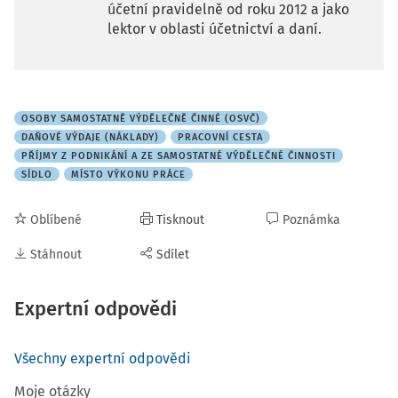
účetní pravidelně od roku 2012 a jako
lektor v oblasti účetnictví a daní.
OSOBY SAMOSTATNĚ VÝDĚLEČNĚ ČINNÉ (OSVČ)
DAŇOVÉ VÝDAJE (NÁKLADY)
PRACOVNÍ CESTA
PŘÍJMY Z PODNIKÁNÍ A ZE SAMOSTATNÉ VÝDĚLEČNÉ ČINNOSTI
SÍDLO
MÍSTO VÝKONU PRÁCE
Oblíbené
Tisknout
Poznámka
Stáhnout
Sdílet
Expertní odpovědi
Všechny expertní odpovědi
Moje otázky