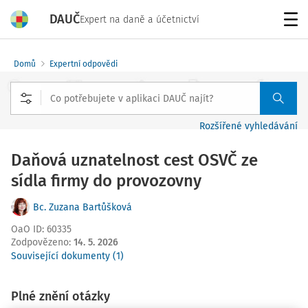
DAUČ
Expert na daně a účetnictví
Menu
Domů
Expertní odpovědi
Rozšířené vyhledávání
Daňová uznatelnost cest OSVČ ze
sídla firmy do provozovny
Bc. Zuzana Bartůšková
OaO ID
:
60335
Zodpovězeno
:
14. 5. 2026
Související dokumenty (1)
Plné znění otázky