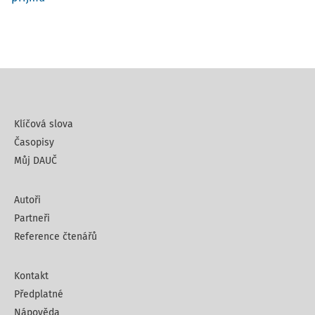
Klíčová slova
Časopisy
Můj DAUČ
Autoři
Partneři
Reference čtenářů
Kontakt
Předplatné
Nápověda