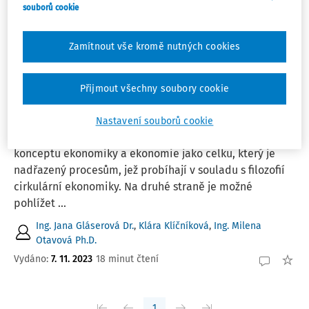
souborů cookie
Řadit podle
:
Nejnovější
Nejstarší
Zamítnout vše kromě nutných cookies
ČLÁNKY
Cirkulární ekonomika a její souvislost s
Přijmout všechny soubory cookie
vykazováním zpráv o udržitelnosti
Na cirkulární ekonomiku lze pohlížet ze dvou
Nastavení souborů cookie
perspektiv. První z nich je perspektiva obecného
konceptu ekonomiky a ekonomie jako celku, který je
nadřazený procesům, jež probíhají v souladu s filozofií
cirkulární ekonomiky. Na druhé straně je možné
pohlížet ...
Ing. Jana Gláserová Dr.
,
Klára Klíčníková
,
Ing. Milena
Otavová Ph.D.
Vydáno:
7. 11. 2023
18 minut čtení
1