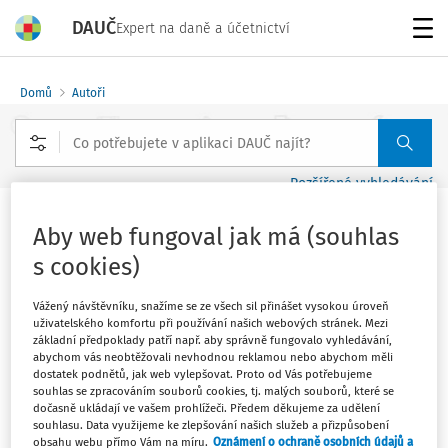
DAUČ
Expert na daně a účetnictví
Menu
Domů
Autoři
Rozšířené vyhledávání
Aby web fungoval jak má (souhlas
Klára Klíčníková
s cookies)
Vážený návštěvníku, snažíme se ze všech sil přinášet vysokou úroveň
Sledovat autora
uživatelského komfortu při používání našich webových stránek. Mezi
základní předpoklady patří např. aby správně fungovalo vyhledávání,
abychom vás neobtěžovali nevhodnou reklamou nebo abychom měli
Filtr
dostatek podnětů, jak web vylepšovat. Proto od Vás potřebujeme
souhlas se zpracováním souborů cookies, tj. malých souborů, které se
dočasně ukládají ve vašem prohlížeči. Předem děkujeme za udělení
1
Počet vyhledaných dokumentů:
souhlasu. Data využijeme ke zlepšování našich služeb a přizpůsobení
obsahu webu přímo Vám na míru.
Oznámení o ochraně osobních údajů a