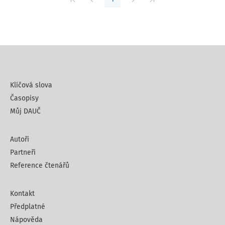
Klíčová slova
Časopisy
Můj DAUČ
Autoři
Partneři
Reference čtenářů
Kontakt
Předplatné
Nápověda