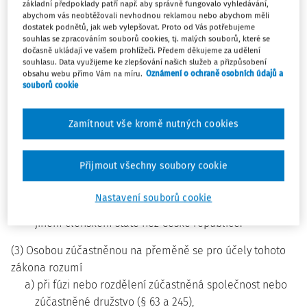
základní předpoklady patří např. aby správně fungovalo vyhledávání,
abychom vás neobtěžovali nevhodnou reklamou nebo abychom měli
(2) Podnikatelem se pro účely tohoto zákona rozumí
dostatek podnětů, jak web vylepšovat. Proto od Vás potřebujeme
a) osoba zapsaná v obchodním rejstříku,
souhlas se zpracováním souborů cookies, tj. malých souborů, které se
dočasně ukládají ve vašem prohlížeči. Předem děkujeme za udělení
b) osoba, která podniká na základě živnostenského
souhlasu. Data využijeme ke zlepšování našich služeb a přizpůsobení
obsahu webu přímo Vám na míru.
Oznámení o ochraně osobních údajů a
oprávnění,
souborů cookie
c) osoba, která podniká na základě jiného než
živnostenského oprávnění podle zvláštních právních
Zamítnout vše kromě nutných cookies
předpisů,
d) osoba, která provozuje zemědělskou výrobu a je
Přijmout všechny soubory cookie
zapsána do evidence podle zvláštního právního
předpisu, nebo
Nastavení souborů cookie
e) zahraniční osoba (§ 59b), která má právo podnikat v
jiném členském státě než České republice.
(3) Osobou zúčastněnou na přeměně se pro účely tohoto
zákona rozumí
a) při fúzi nebo rozdělení zúčastněná společnost nebo
zúčastněné družstvo (§ 63 a 245),