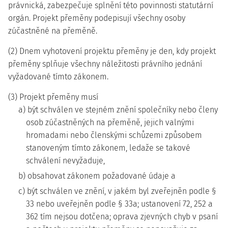
právnická, zabezpečuje splnění této povinnosti statutární
orgán. Projekt přeměny podepisují všechny osoby
zúčastněné na přeměně.
(2) Dnem vyhotovení projektu přeměny je den, kdy projekt
přeměny splňuje všechny náležitosti právního jednání
vyžadované tímto zákonem.
(3) Projekt přeměny musí
a) být schválen ve stejném znění společníky nebo členy
osob zúčastněných na přeměně, jejich valnými
hromadami nebo členskými schůzemi způsobem
stanoveným tímto zákonem, ledaže se takové
schválení nevyžaduje,
b) obsahovat zákonem požadované údaje a
c) být schválen ve znění, v jakém byl zveřejněn podle §
33 nebo uveřejněn podle § 33a; ustanovení 72, 252 a
362 tím nejsou dotčena; oprava zjevných chyb v psaní