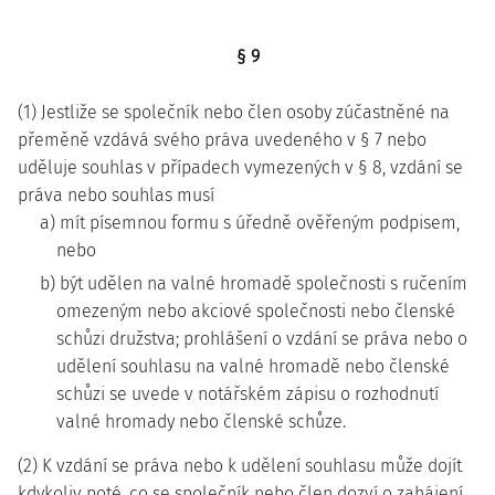
§ 9
(1) Jestliže se společník nebo člen osoby zúčastněné na
přeměně vzdává svého práva uvedeného v § 7 nebo
uděluje souhlas v případech vymezených v § 8, vzdání se
práva nebo souhlas musí
a) mít písemnou formu s úředně ověřeným podpisem,
nebo
b) být udělen na valné hromadě společnosti s ručením
omezeným nebo akciové společnosti nebo členské
schůzi družstva; prohlášení o vzdání se práva nebo o
udělení souhlasu na valné hromadě nebo členské
schůzi se uvede v notářském zápisu o rozhodnutí
valné hromady nebo členské schůze.
(2) K vzdání se práva nebo k udělení souhlasu může dojít
kdykoliv poté, co se společník nebo člen dozví o zahájení