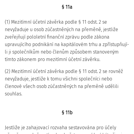
§ 11a
(1) Mezitímní účetní závěrka podle § 11 odst. 2 se
nevyžaduje u osob zúčastněných na přeměně, jestliže
zveřejňují pololetní finanční zprávu podle zákona
upravujícího podnikání na kapitálovém trhu a zpřístupňují-
li ji společníkům nebo členům způsobem stanoveným
tímto zákonem pro mezitímní účetní závěrku.
(2) Mezitímní účetní závěrka podle § 11 odst. 2 se rovněž
nevyžaduje, jestliže k tomu všichni společníci nebo
členové všech osob zúčastněných na přeměně udělili
souhlas.
§ 11b
Jestliže je zahajovací rozvaha sestavována pro účely