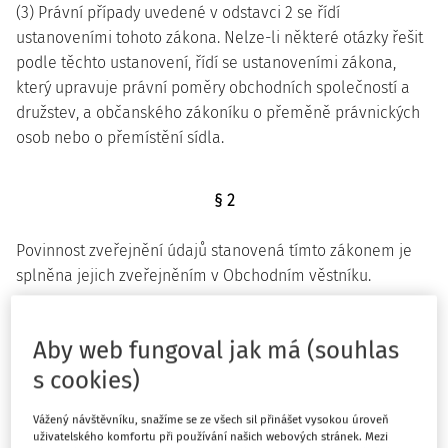
(3) Právní případy uvedené v odstavci 2 se řídí
ustanoveními tohoto zákona. Nelze-li některé otázky řešit
podle těchto ustanovení, řídí se ustanoveními zákona,
který upravuje právní poměry obchodních společností a
družstev, a občanského zákoníku o přeměně právnických
osob nebo o přemístění sídla.
§ 2
Povinnost zveřejnění údajů stanovená tímto zákonem je
splněna jejich zveřejněním v Obchodním věstníku.
§ 3
Aby web fungoval jak má (souhlas
s cookies)
(1) Členským státem se pro účely tohoto zákona rozumí
členský stát Evropské unie nebo jiný stát tvořící Evropský
Vážený návštěvníku, snažíme se ze všech sil přinášet vysokou úroveň
hospodářský prostor.
uživatelského komfortu při používání našich webových stránek. Mezi