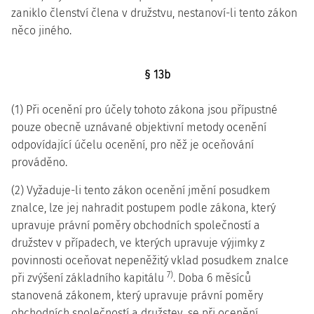
zaniklo členství člena v družstvu, nestanoví-li tento zákon
něco jiného.
§ 13b
(1) Při ocenění pro účely tohoto zákona jsou přípustné
pouze obecně uznávané objektivní metody ocenění
odpovídající účelu ocenění, pro něž je oceňování
prováděno.
(2) Vyžaduje-li tento zákon ocenění jmění posudkem
znalce, lze jej nahradit postupem podle zákona, který
upravuje právní poměry obchodních společností a
družstev v případech, ve kterých upravuje výjimky z
povinnosti oceňovat nepeněžitý vklad posudkem znalce
7)
při zvýšení základního kapitálu
. Doba 6 měsíců
stanovená zákonem, který upravuje právní poměry
obchodních společností a družstev, se při ocenění