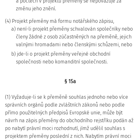
a počtech v projektu přeměny se nepovažuje za
změnu jeho znění.
(4) Projekt přeměny má formu notářského zápisu,
a) není-li projekt přeměny schvalován společníky nebo
členy žádné z osob zúčastněných na přeměně, jejich
valnými hromadami nebo členskými schůzemi, nebo
b) jde-li o projekt přeměny veřejné obchodní
společnosti nebo komanditní společnosti.
§ 15a
(1) Vyžaduje-li se k přeměně souhlas jednoho nebo více
správních orgánů podle zvláštních zákonů nebo podle
přímo použitelných předpisů Evropské unie, může být
návrh na zápis přeměny do obchodního rejstříku podán až
po nabytí právní moci rozhodnutí, jímž udělil souhlas s
projektem přeměny poslední z nich. Nabytím právní moci