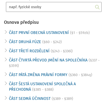
Osnova předpisu
ČÁST PRVNÍ OBECNÁ USTANOVENÍ
(§1 - §59zb)
ČÁST DRUHÁ FÚZE
(§60 - §242)
ČÁST TŘETÍ ROZDĚLENÍ
(§243 - §336l)
ČÁST ČTVRTÁ PŘEVOD JMĚNÍ NA SPOLEČNÍKA
(§337 -
§359l)
ČÁST PÁTÁ ZMĚNA PRÁVNÍ FORMY
(§360 - §384q)
ČÁST ŠESTÁ USTANOVENÍ SPOLEČNÁ A
PŘECHODNÁ
(§385 - §388)
ČÁST SEDMÁ ÚČINNOST
(§389 - §389)