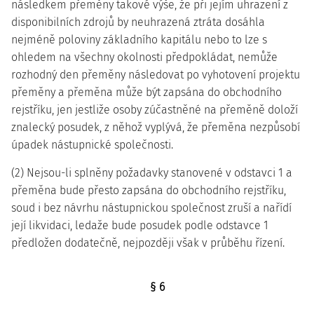
následkem přeměny takové výše, že při jejím uhrazení z
disponibilních zdrojů by neuhrazená ztráta dosáhla
nejméně poloviny základního kapitálu nebo to lze s
ohledem na všechny okolnosti předpokládat, nemůže
rozhodný den přeměny následovat po vyhotovení projektu
přeměny a přeměna může být zapsána do obchodního
rejstříku, jen jestliže osoby zúčastněné na přeměně doloží
znalecký posudek, z něhož vyplývá, že přeměna nezpůsobí
úpadek nástupnické společnosti.
(2) Nejsou-li splněny požadavky stanovené v odstavci 1 a
přeměna bude přesto zapsána do obchodního rejstříku,
soud i bez návrhu nástupnickou společnost zruší a nařídí
její likvidaci, ledaže bude posudek podle odstavce 1
předložen dodatečně, nejpozději však v průběhu řízení.
§ 6