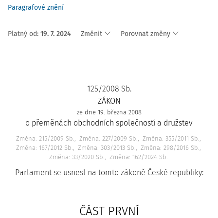
Paragrafové znění
Platný od
:
19. 7. 2024
Změnit
Porovnat změny
125/2008 Sb.
ZÁKON
ze dne 19. března 2008
o přeměnách obchodních společností a družstev
Změna: 215/2009 Sb.
Změna: 227/2009 Sb.
Změna: 355/2011 Sb.
Změna: 167/2012 Sb.
Změna: 303/2013 Sb.
Změna: 298/2016 Sb.
Změna: 33/2020 Sb.
Změna: 162/2024 Sb.
Parlament se usnesl na tomto zákoně České republiky:
ČÁST PRVNÍ