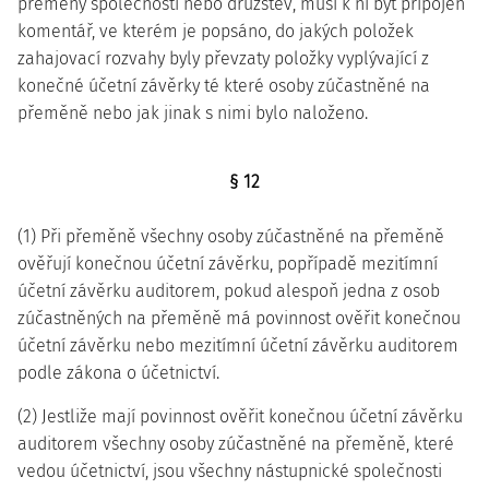
přeměny společností nebo družstev, musí k ní být připojen
komentář, ve kterém je popsáno, do jakých položek
zahajovací rozvahy byly převzaty položky vyplývající z
konečné účetní závěrky té které osoby zúčastněné na
přeměně nebo jak jinak s nimi bylo naloženo.
§ 12
(1) Při přeměně všechny osoby zúčastněné na přeměně
ověřují konečnou účetní závěrku, popřípadě mezitímní
účetní závěrku auditorem, pokud alespoň jedna z osob
zúčastněných na přeměně má povinnost ověřit konečnou
účetní závěrku nebo mezitímní účetní závěrku auditorem
podle zákona o účetnictví.
(2) Jestliže mají povinnost ověřit konečnou účetní závěrku
auditorem všechny osoby zúčastněné na přeměně, které
vedou účetnictví, jsou všechny nástupnické společnosti