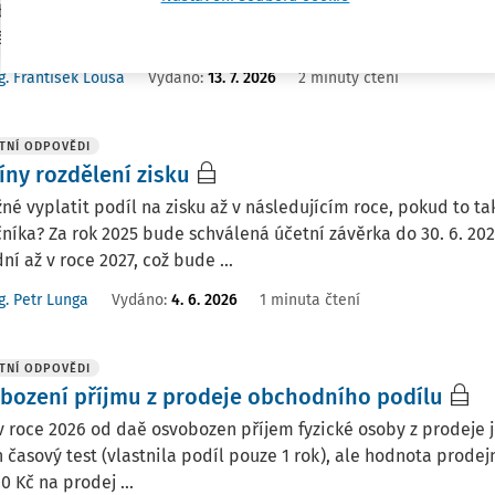
y). A jelikož jsme na zálohách zaplatili více, vznikl nám přepla
 prosím? Teď, když ...
g. František Louša
Vydáno
:
13. 7. 2026
2 minuty čtení
TNÍ ODPOVĚDI
íny rozdělení zisku
né vyplatit podíl na zisku až v následujícím roce, pokud to 
níka? Za rok 2025 bude schválená účetní závěrka do 30. 6. 20
ní až v roce 2027, což bude ...
g. Petr Lunga
Vydáno
:
4. 6. 2026
1 minuta čtení
TNÍ ODPOVĚDI
bození příjmu z prodeje obchodního podílu
 roce 2026 od daě osvobozen příjem fyzické osoby z prodeje je
 časový test (vlastnila podíl pouze 1 rok), ale hodnota prodejn
0 Kč na prodej ...