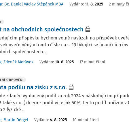
r. Bc. Daniel Václav Štěpánek MBA
Vydáno
:
11. 8. 2025
2 minuty č
Y
t na obchodních společnostech
edujícím příspěvku bychom volně navázali na příspěvek uveřej
vek uveřejněný v tomto čísle na s. 19 týkající se finančních i
ních společnostech. ...
g. Zdeněk Morávek
Vydáno:
10. 8. 2025
17 minut čtení
TNÍ ODPOVĚDI
ta podílu na zisku z s.r.o.
de zdaněn vyplacený podíl za rok 2024 v následujícím případě:
B také s.r.o. ( dcera - podíl více jak 50%, tento podíl pořízen
o 2 fyzické ...
g. Martin Děrgel
Vydáno
:
4. 8. 2025
10 minut čtení