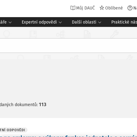
Můj DAUČ
Oblíbené
N
táře
Expertní odpovědi
Další oblasti
Praktické nás
113
edaných dokumentů:
TNÍ ODPOVĚDI