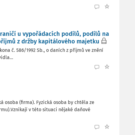
raničí u vypořádacích podílů, podílů na
příjmů z držby kapitálového majetku
ona č. 586/1992 Sb., o daních z příjmů ve znění
idla...
ká osoba (firma). Fyzická osoba by chtěla ze
rmu).Vznikají v této situaci nějaké daňové