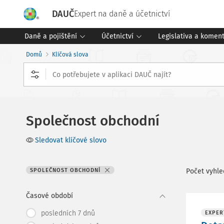
DAUČ
Expert na daně a účetnictví
Daně a pojištění
Účetnictví
Legislativa a komen
Domů
Klíčová slova
Společnost obchodní
Sledovat klíčové slovo
SPOLEČNOST OBCHODNÍ
Počet vyhl
Časové období
posledních 7 dnů
EXPER