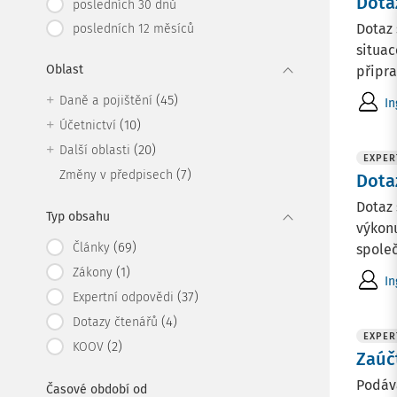
Dota
posledních 30 dnů
Dotaz 
posledních 12 měsíců
situac
Oblast
připra
(45)
Daně a pojištění
In
(10)
Účetnictví
(20)
Další oblasti
EXPER
(7)
Změny v předpisech
Dota
Dotaz 
Typ obsahu
výkonu
(69)
Články
společ
(1)
Zákony
In
(37)
Expertní odpovědi
(4)
Dotazy čtenářů
EXPER
(2)
KOOV
Zaúč
Podáva
Časové období od