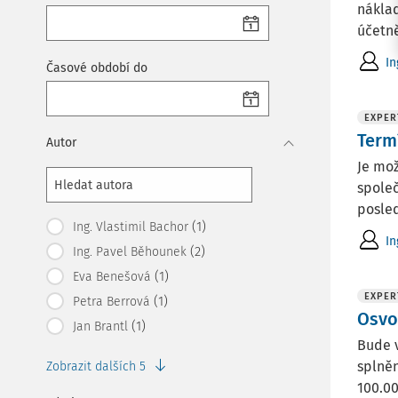
náklad
účetně
In
Časové období do
EXPER
Term
Autor
Je mož
společ
posled
(1)
Ing. Vlastimil Bachor
In
(2)
Ing. Pavel Běhounek
(1)
Eva Benešová
EXPER
(1)
Petra Berrová
Osvo
(1)
Jan Brantl
Bude v
splněn
Zobrazit dalších 5
100.00