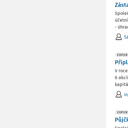
Zást
Společ
účetni
- úhrad
Š
EXPER
Příp
V roce
6 akci
kapitál
In
EXPER
Půjč