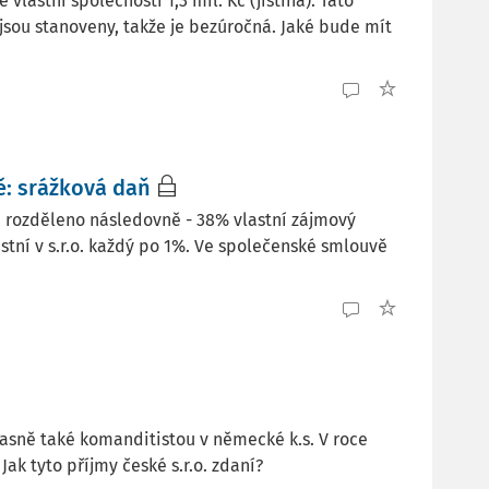
 vlastní společnosti 1,3 mil. Kč (jistina). Tato
sou stanoveny, takže je bezúročná. Jaké bude mít
ě: srážková daň
% je rozděleno následovně - 38% vlastní zájmový
astní v s.r.o. každý po 1%. Ve společenské smlouvě
oučasně také komanditistou v německé k.s. V roce
Jak tyto příjmy české s.r.o. zdaní?