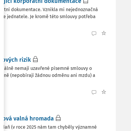
sející korporátní dokumentace
porátní dokumentace. Vznikla mi nejednoznačná
nkce jednatele. Je kromě této smlouvy potřeba
ových rizik
 aktuálně nemají uzavřené písemné smlouvy o
platně (nepobírají žádnou odměnu ani mzdu) a
 nová valná hromada
ší daň (v roce 2025 nám tam chyběly významné