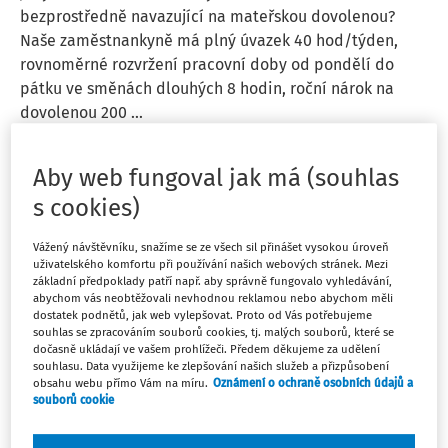
bezprostředně navazující na mateřskou dovolenou?
Naše zaměstnankyně má plný úvazek 40 hod/týden,
rovnoměrné rozvržení pracovní doby od pondělí do
pátku ve směnách dlouhých 8 hodin, roční nárok na
dovolenou 200 ...
JUDr. Petr Bukovjan
Aby web fungoval jak má (souhlas
Vydáno
:
29. 7. 2026
2 minuty čtení
s cookies)
EXPERTNÍ ODPOVĚDI
Vážený návštěvníku, snažíme se ze všech sil přinášet vysokou úroveň
Nárok na dovolenou navazující na MD u 2.
uživatelského komfortu při používání našich webových stránek. Mezi
základní předpoklady patří např. aby správně fungovalo vyhledávání,
dítěte
abychom vás neobtěžovali nevhodnou reklamou nebo abychom měli
dostatek podnětů, jak web vylepšovat. Proto od Vás potřebujeme
Jaký má naše zaměstnankyně nárok na dovolenou
souhlas se zpracováním souborů cookies, tj. malých souborů, které se
bezprostředně navazující na mateřskou dovolenou?
dočasně ukládají ve vašem prohlížeči. Předem děkujeme za udělení
souhlasu. Data využijeme ke zlepšování našich služeb a přizpůsobení
Naše zaměstnankyně má plný úvazek 40 hod/týden,
obsahu webu přímo Vám na míru.
Oznámení o ochraně osobních údajů a
rovnoměrné rozvržení pracovní doby od pondělí do
souborů cookie
pátku ve směnách dlouhých 8 hodin, roční nárok na
dovolenou 200 ...