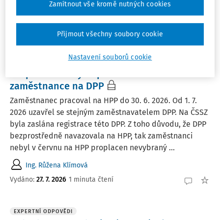
Zamítnout vše kromě nutných cookies
JUDr. Petr Bukovjan
Vydáno
:
29. 7. 2026
2 minuty čtení
Přijmout všechny soubory cookie
Nastavení souborů cookie
EXPERTNÍ ODPOVĚDI
Proplacení nevyčerpané dovolené
zaměstnance na DPP
Zaměstnanec pracoval na HPP do 30. 6. 2026. Od 1. 7.
2026 uzavřel se stejným zaměstnavatelem DPP. Na ČSSZ
byla zaslána registrace této DPP. Z toho důvodu, že DPP
bezprostředně navazovala na HPP, tak zaměstnanci
nebyl v červnu na HPP proplacen nevybraný ...
Ing. Růžena Klímová
Vydáno
:
27. 7. 2026
1 minuta čtení
EXPERTNÍ ODPOVĚDI