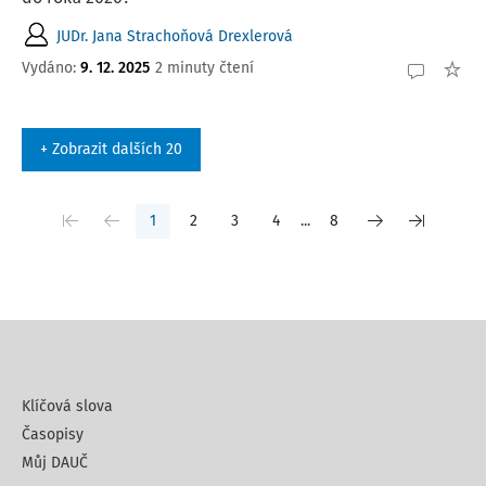
JUDr. Jana Strachoňová Drexlerová
Vydáno
:
9. 12. 2025
2 minuty čtení
+ Zobrazit dalších 20
1
2
3
4
...
8
Klíčová slova
Časopisy
Můj DAUČ