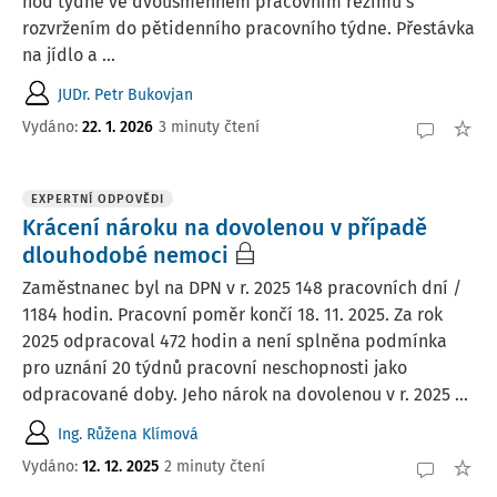
hod týdně ve dvousměnném pracovním režimu s
rozvržením do pětidenního pracovního týdne. Přestávka
na jídlo a ...
JUDr. Petr Bukovjan
Vydáno
:
22. 1. 2026
3 minuty čtení
EXPERTNÍ ODPOVĚDI
Krácení nároku na dovolenou v případě
dlouhodobé nemoci
Zaměstnanec byl na DPN v r. 2025 148 pracovních dní /
1184 hodin. Pracovní poměr končí 18. 11. 2025. Za rok
2025 odpracoval 472 hodin a není splněna podmínka
pro uznání 20 týdnů pracovní neschopnosti jako
odpracované doby. Jeho nárok na dovolenou v r. 2025 ...
Ing. Růžena Klímová
Vydáno
:
12. 12. 2025
2 minuty čtení