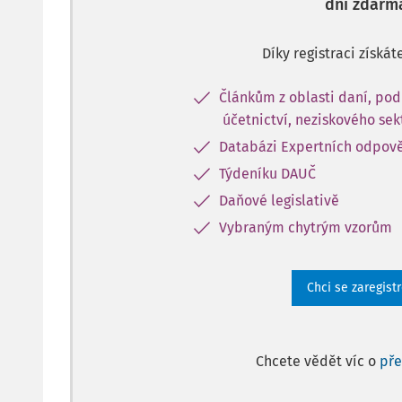
dní zdarm
Díky registraci získát
Článkům z oblasti daní, pod
účetnictví, neziskového sek
Databázi Expertních odpov
Týdeníku DAUČ
Daňové legislativě
Vybraným chytrým vzorům
Chci se zaregist
Chcete vědět víc o
př