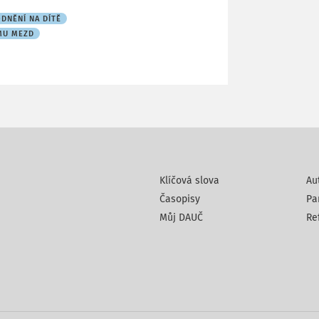
DNĚNÍ NA DÍTĚ
EMU MEZD
Klíčová slova
Au
Časopisy
Pa
Můj DAUČ
Re