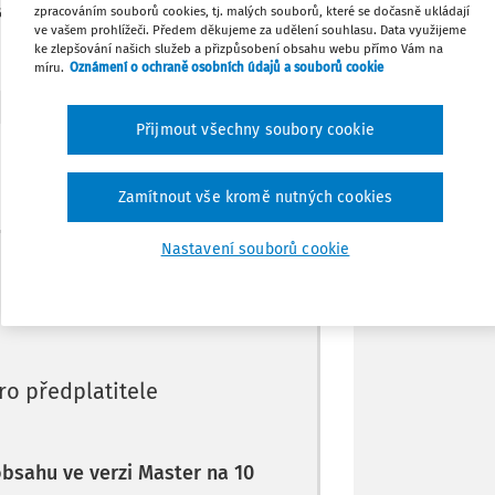
 poté tedy využít § 35c odst. 5 ZDP?
zpracováním souborů cookies, tj. malých souborů, které se dočasně ukládají
ve vašem prohlížeči. Předem děkujeme za udělení souhlasu. Data využijeme
ke zlepšování našich služeb a přizpůsobení obsahu webu přímo Vám na
Tisknout
míru.
Oznámení o ochraně osobních údajů a souborů cookie
Sdílet
Přijmout všechny soubory cookie
Poznámka
Zamítnout vše kromě nutných cookies
Nastavení souborů cookie
Máte předplatné?
Přihlaste se
ro předplatitele
 obsahu ve verzi Master na 10