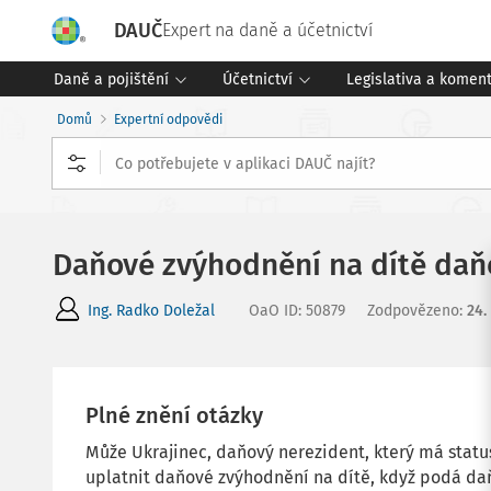
DAUČ
Expert na daně a účetnictví
Daně a pojištění
Účetnictví
Legislativa a komen
Domů
Expertní odpovědi
Daňové zvýhodnění na dítě daň
Ing. Radko Doležal
OaO ID
:
50879
Zodpovězeno
:
24.
Plné znění otázky
Může Ukrajinec, daňový nerezident, který má statu
uplatnit daňové zvýhodnění na dítě, když podá daň