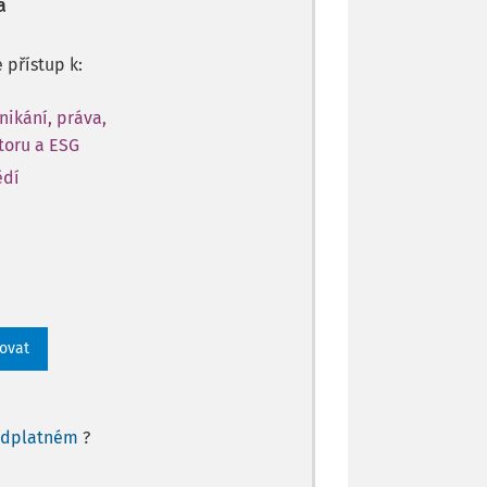
a
e přístup k:
nikání, práva,
toru a ESG
ědí
rovat
edplatném
?