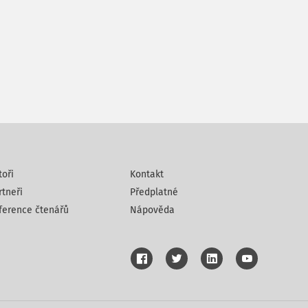
toři
Kontakt
rtneři
Předplatné
ference čtenářů
Nápověda