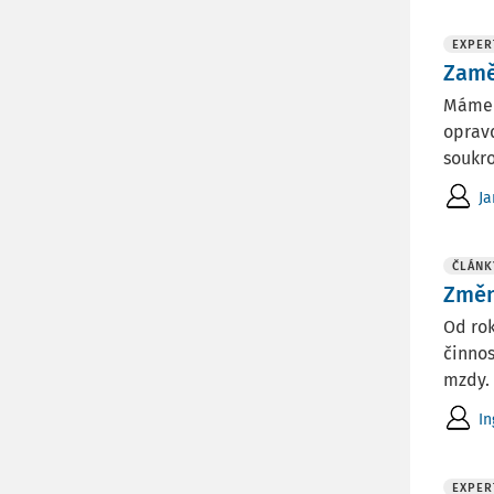
EXPER
Zamě
Máme 
opravd
soukro
Ja
ČLÁNK
Změn
Od rok
činnos
mzdy. 
In
EXPER