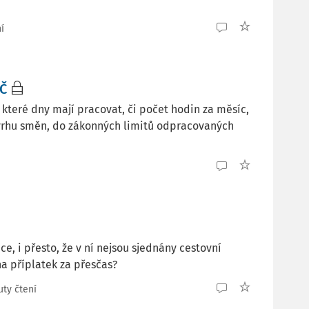
í
Č
které dny mají pracovat, či počet hodin za měsíc,
vrhu směn, do zákonných limitů odpracovaných
 i přesto, že v ní nejsou sjednány cestovní
a příplatek za přesčas?
uty čtení