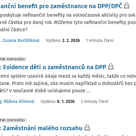
nanční benefit pro zaměstnance na DPP/DPČ
poskytuje nefinanční benefity na volnočasové aktivity pro sv
né částka pro daný rok. Můžeme tyto nefinanční benefity pos
ální částce?
. Zuzana Bartůšková
Vydáno
:
2. 2. 2026
1 minuta čtení
TNÍ ODPOVĚDI
: Evidence dětí u zaměstnanců na DPP
etní systém uzavírá údaje mezd za každý měsíc, takže co neb
tane. Proto mě zajímá, zda musím například u dohodářů bez 
ěti? V současné době uvidujeme pouze ...
g. Růžena Klímová
Vydáno
:
6. 1. 2026
2 minuty čtení
TNÍ ODPOVĚDI
: Zaměstnání malého rozsahu