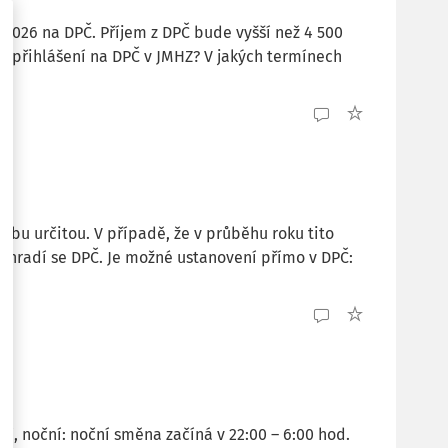
026 na DPČ. Příjem z DPČ bude vyšší než 4 500
 přihlášení na DPČ v JMHZ? V jakých termínech
bu určitou. V případě, že v průběhu roku tito
nahradí se DPČ. Je možné ustanovení přímo v DPČ:
í
, noční: noční směna začíná v 22:00 – 6:00 hod.