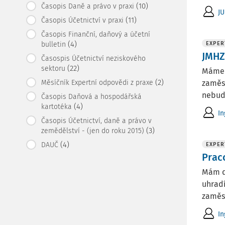
(10)
Časopis Daně a právo v praxi
JU
(11)
Časopis Účetnictví v praxi
Časopis Finanční, daňový a účetní
(4)
bulletin
EXPER
JMHZ
Časospis Účetnictví neziskového
(22)
sektoru
Máme p
(2)
Měsíčník Expertní odpovědi z praxe
zaměst
nebude
Časopis Daňová a hospodářská
(4)
kartotéka
In
Časopis Účetnictví, daně a právo v
(3)
zemědělství - (jen do roku 2015)
(4)
DAUČ
EXPER
Prac
Mám do
uhradí
zaměst
In