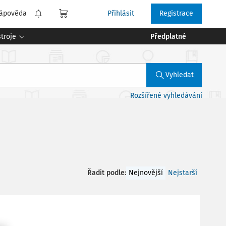
ápověda
Přihlásit
Registrace
troje
Předplatné
Vyhledat
Rozšířené vyhledávání
Řadit podle
:
Nejnovější
Nejstarší