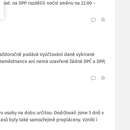
hod. na DPP rozdělili noční směnu na 22:00 –
 každoročně podává Vyúčtování daně vybírané
é zaměstnance ani nemá uzavřené žádné DPČ a DPP,
u osoby na dobu určitou. Dodržovali jsme 5 dnů v
asů byly také samozřejmě propláceny. Vznikl i