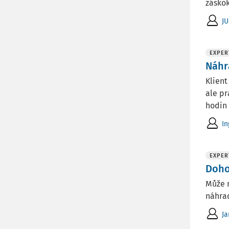
záskok
JU
EXPER
Náhr
Klient
ale p
hodin 
In
EXPER
Doho
Může m
náhrad
Ja