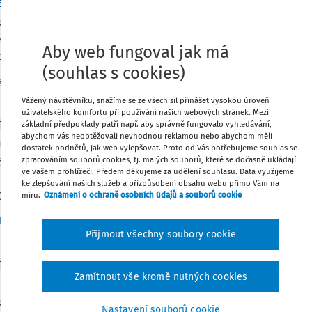
a přechod na DPČ
tnanec-starobní důchodce zaměstnán na HPP přejde od 01.09.2
síčně. Jak mám postupovat při odhlášení zaměstnance z HPP a
Aby web fungoval jak má
hlásit a přihlásit zaměstnance ...
(souhlas s cookies)
g. Růžena Klímová
Vydáno
:
Včera
3 minuty čtení
Vážený návštěvníku, snažíme se ze všech sil přinášet vysokou úroveň
uživatelského komfortu při používání našich webových stránek. Mezi
základní předpoklady patří např. aby správně fungovalo vyhledávání,
TNÍ ODPOVĚDI
abychom vás neobtěžovali nevhodnou reklamou nebo abychom měli
čení DPP a navazující DPČ
dostatek podnětů, jak web vylepšovat. Proto od Vás potřebujeme souhlas se
zpracováním souborů cookies, tj. malých souborů, které se dočasně ukládají
nost zaměstnává dohodáře nejprve na DPP, a to většinou na do
ve vašem prohlížeči. Předem děkujeme za udělení souhlasu. Data využijeme
ři vyčerpají limit rozsahu práce 300 hodin, ukončí se DPP a 
ke zlepšování našich služeb a přizpůsobení obsahu webu přímo Vám na
Dohoda nahrazuje ...
míru.
Oznámení o ochraně osobních údajů a souborů cookie
Dr. Jana Strachoňová Drexlerová
Vydáno
:
4. 8. 2026
1 minuta čten
Přijmout všechny soubory cookie
TNÍ ODPOVĚDI
Zamítnout vše kromě nutných cookies
í směna a 2 pracovní poměry
nanec zaměstnaný na DPP jako vrátný (pracující směny – denní
Nastavení souborů cookie