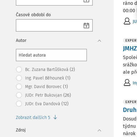
ráno d
00:00 
Časové období do
JU
Autor
EXPER
JMHZ
Spole
srážko
(2)
Bc. Zuzana Bartůšková
ale př
(1)
Ing. Pavel Běhounek
In
(1)
Mgr. David Borovec
(26)
JUDr. Petr Bukovjan
EXPER
(12)
JUDr. Eva Dandová
Druh
Zobrazit dalších 5
Dosud 
týdnu 
Zdroj
nárok 