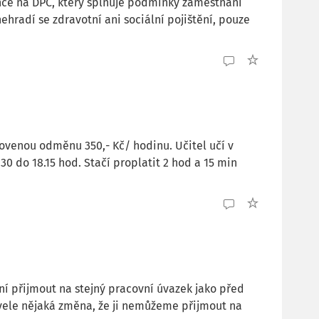
ce na DPČ, který splňuje podmínky zaměstnání
hradí se zdravotní ani sociální pojištění, pouze
ovenou odměnu 350,- Kč/ hodinu. Učitel učí v
.30 do 18.15 hod. Stačí proplatit 2 hod a 15 min
í přijmout na stejný pracovní úvazek jako před
novele nějaká změna, že ji nemůžeme přijmout na