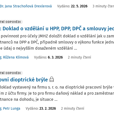
Dr. Jana Strachoňová Drexlerová
Vydáno
:
22. 5. 2026
3 minuty čte
TNÍ ODPOVĚDI
: Doklad o vzdělání u HPP, DPP, DPČ a smlouvy je
ovinnost pro účely JMHZ doložit doklad o vzdělání jak u za
nanců na DPP a DPČ, případně smlouvy o výkonu funkce jedna
 údaj o nejvyšším dosaženém vzdělání ...
g. Růžena Klímová
Vydáno
:
6. 3. 2026
2 minuty čtení
TNÍ ODPOVĚDI
ovní dioptrické brýle
klad vystavený na firmu s. r. o. na dioptrické pracovní brýle 
m z účtu firmy. Je to pro firmu daňový náklad a pro zaměstn
nance na dohodu, je situace ...
g. Petr Lunga
Vydáno
:
23. 2. 2026
2 minuty čtení