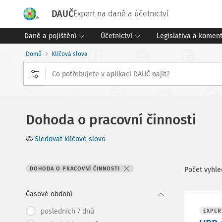
DAUČ
Expert na daně a účetnictví
Daně a pojištění
Účetnictví
Legislativa a komen
Domů
Klíčová slova
Dohoda o pracovní činnosti
Sledovat klíčové slovo
DOHODA O PRACOVNÍ ČINNOSTI
Počet vyhl
Časové období
posledních 7 dnů
EXPER