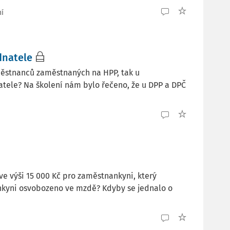
ní
dnatele
městnanců zaměstnaných na HPP, tak u
tele? Na školení nám bylo řečeno, že u DPP a DPČ
ve výši 15 000 Kč pro zaměstnankyni, který
ankyni osvobozeno ve mzdě? Kdyby se jednalo o