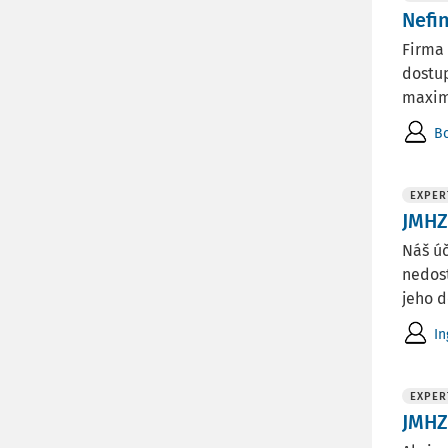
Nefi
Firma 
dostup
maxim
Bc
EXPER
JMHZ
Náš úč
nedos
jeho d
In
EXPER
JMHZ