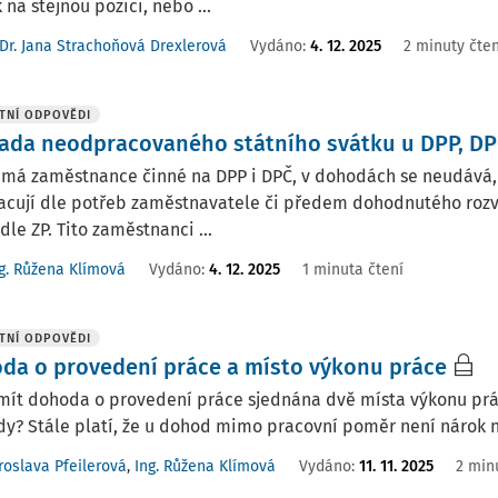
 na stejnou pozici, nebo ...
Dr. Jana Strachoňová Drexlerová
Vydáno
:
4. 12. 2025
2 minuty čten
TNÍ ODPOVĚDI
ada neodpracovaného státního svátku u DPP, DP
 má zaměstnance činné na DPP i DPČ, v dohodách se neudává, 
racují dle potřeb zaměstnavatele či předem dohodnutého roz
dle ZP. Tito zaměstnanci ...
g. Růžena Klímová
Vydáno
:
4. 12. 2025
1 minuta čtení
TNÍ ODPOVĚDI
da o provedení práce a místo výkonu práce
ít dohoda o provedení práce sjednána dvě místa výkonu práce,
y? Stále platí, že u dohod mimo pracovní poměr není nárok n
roslava Pfeilerová
,
Ing. Růžena Klímová
Vydáno
:
11. 11. 2025
2 min