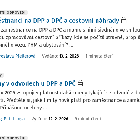
TNÍ ODPOVĚDI
stnanci na DPP a DPČ a cestovní náhrady
zaměstnance na DPP a DPČ a máme s nimi sjednáno ve smlouvě
u zpracovávat cestovní příkazy, kde se počítá stravné, proplác
mého vozu, PHM a ubytování? ...
roslava Pfeilerová
Vydáno
:
13. 2. 2026
1 minuta čtení
Y
y v odvodech u DPP a DPČ
u 2026 vstupují v platnost další změny týkající se odvodů z 
ti. Přečtěte si, jaké limity nově platí pro zaměstnance a zamě
Přinášíme ucelený ...
g. Petr Lunga
Vydáno:
12. 2. 2026
9 minut čtení
TNÍ ODPOVĚDI