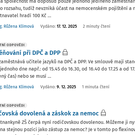
vá společnost má doposud pouze jednoho jediného zaměstnan
 rozsahu, tudíž nevzniká účast na nemocenském pojištění a ne
navatel hradí 100 Kč ...
g. Růžena Klímová
Vydáno
:
17. 12. 2025
2 minuty čtení
TNÍ ODPOVĚDI
ňování při DPČ a DPP
aměstnává učitele jazyků na DPČ a DPP. Ve smlouvě mají stan
jednoho dne např.: od 15.45 do 16.30, od 16.40 do 17.25 a od 17
ný čas) nebo se musí ...
g. Růžena Klímová
Vydáno
:
9. 12. 2025
1 minuta čtení
TNÍ ODPOVĚDI
čovská dovolená a záskok za nemoc
nankyně ZŠ čerpá nyní rodičovskou dovolenou. Můžeme ji nyn
 na stejnou pozici jako zástup za nemoc? Je v tomto po flexi