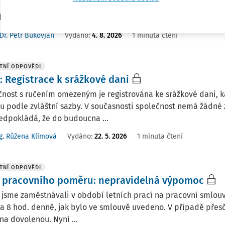
ruhého dne). Je možné, abychom kvůli vyčerpání kapacity 300 
hod. na DPP a na DPČ ...
Dr. Petr Bukovjan
Vydáno
:
4. 8. 2026
1 minuta čtení
TNÍ ODPOVĚDI
: Registrace k srážkové dani
čnost s ručením omezeným je registrována ke srážkové dani,
u podle zvláštní sazby. V současnosti společnost nemá žádn
edpokládá, že do budoucna ...
g. Růžena Klímová
Vydáno
:
22. 5. 2026
1 minuta čtení
TNÍ ODPOVĚDI
 pracovního poměru: nepravidelná výpomoc
jsme zaměstnávali v období letních prací na pracovní smlouv
a 8 hod. denně, jak bylo ve smlouvě uvedeno. V případě přesč
na dovolenou. Nyní ...