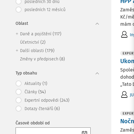
HPP 
posledních 30 dnů
Zaměs
posledních 12 měsíců
Kč/mě
Oblast
mám od
(117)
Daně a pojištění
In
(2)
Účetnictví
(179)
Další oblasti
EXPER
(8)
Změny v předpisech
Ukon
Společ
Typ obsahu
dohodá
(1)
Aktuality
„Tato 
(54)
Články
JU
(243)
Expertní odpovědi
(6)
Dotazy čtenářů
EXPER
Nočn
Časové období od
Zaměst