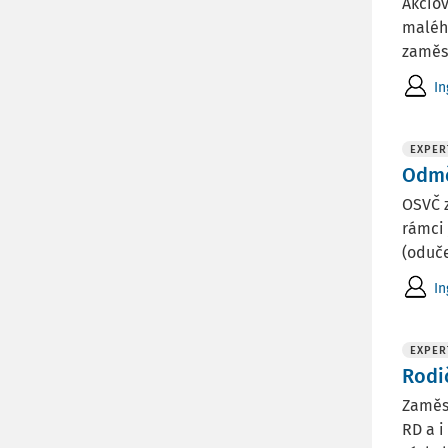
Akcio
malého
zaměst
In
EXPER
Odmě
OSVČ z
rámci 
(oduče
In
EXPER
Rodi
Zaměst
RD a i