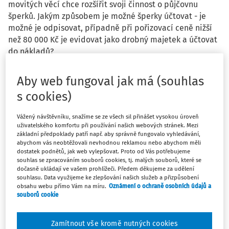
movitých věcí chce rozšířit svoji činnost o půjčovnu
šperků. Jakým způsobem je možné šperky účtovat - je
možné je odpisovat, případně při pořizovací ceně nižší
než 80 000 Kč je evidovat jako drobný majetek a účtovat
do nákladů?
Aby web fungoval jak má (souhlas
s cookies)
Odpověď
Vážený návštěvníku, snažíme se ze všech sil přinášet vysokou úroveň
uživatelského komfortu při používání našich webových stránek. Mezi
základní předpoklady patří např. aby správně fungovalo vyhledávání,
abychom vás neobtěžovali nevhodnou reklamou nebo abychom měli
Máte předplatné?
Přihlaste se
dostatek podnětů, jak web vylepšovat. Proto od Vás potřebujeme
souhlas se zpracováním souborů cookies, tj. malých souborů, které se
dočasně ukládají ve vašem prohlížeči. Předem děkujeme za udělení
souhlasu. Data využijeme ke zlepšování našich služeb a přizpůsobení
obsahu webu přímo Vám na míru.
Oznámení o ochraně osobních údajů a
souborů cookie
Tento dokument je jen pro
předplatitele
Zamítnout vše kromě nutných cookies