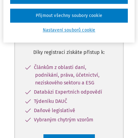
Přijmout všechny soubory cookie
Zaregistrujte se a získejte
přístup k obsahu ve verzi
Nastavení souborů cookie
Master na 10 dní zdarma
Díky registraci získáte přístup k:
Článkům z oblasti daní,
podnikání, práva, účetnictví,
neziskového sektoru a ESG
Databázi Expertních odpovědí
Týdeníku DAUČ
Daňové legislativě
Vybraným chytrým vzorům