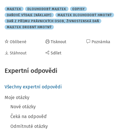
MAJETEK
DLOUHODOBÝ MAJETEK
ODPISY
DAŇOVÉ VÝDAJE (NÁKLADY)
MAJETEK DLOUHODOBÝ HMOTNÝ
DAŇ Z PŘÍJMU PRÁVNICKÝCH OSOB, ŽIVNOSTENSKÁ DAŇ
MAJETEK DROBNÝ HMOTNÝ
Oblíbené
Tisknout
Poznámka
Stáhnout
Sdílet
Expertní odpovědi
Všechny expertní odpovědi
Moje otázky
Nové otázky
Čeká na odpověď
Odmítnuté otázky