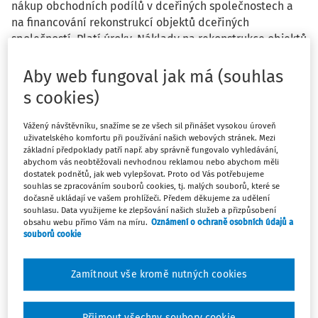
nákup obchodních podílů v dceřiných společnostech a
na financování rekonstrukcí objektů dceřiných
společností. Platí úroky. Náklady na rekonstrukce objektů
k 31. 12. mateřská společnost dceřiným společnostem
vyfakturovala (faktury nejsou uhrazeny). Peníze z úvěru
Aby web fungoval jak má (souhlas
dále i přeposlala svým dceřiným společnostem jako
s cookies)
bezúročnou půjčku. Chápeme to správně, že:
Vážený návštěvníku, snažíme se ze všech sil přinášet vysokou úroveň
uživatelského komfortu při používání našich webových stránek. Mezi
1. Úroky spojené s nákupem obchodních podílů
základní předpoklady patří např. aby správně fungovalo vyhledávání,
dceřiných společností vyloučíme z daňových nákladů?
abychom vás neobtěžovali nevhodnou reklamou nebo abychom měli
2. Úroky spojené s rekonstrukcí objektů ponecháme v
dostatek podnětů, jak web vylepšovat. Proto od Vás potřebujeme
souhlas se zpracováním souborů cookies, tj. malých souborů, které se
daňovým nákladech?
dočasně ukládají ve vašem prohlížeči. Předem děkujeme za udělení
3. Úroky spojené s poskytnutím půjčky do dceřiných
souhlasu. Data využijeme ke zlepšování našich služeb a přizpůsobení
společností vyloučíme z daňových nákladů?
obsahu webu přímo Vám na míru.
Oznámení o ochraně osobních údajů a
souborů cookie
Zamítnout vše kromě nutných cookies
Odpověď
Přijmout všechny soubory cookie