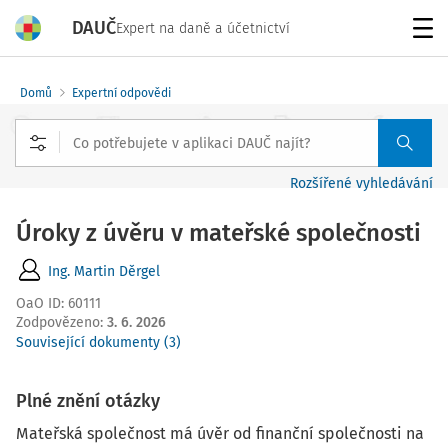
DAUČ
Expert na daně a účetnictví
Menu
Domů
Expertní odpovědi
Rozšířené vyhledávání
Úroky z úvěru v mateřské společnosti
Ing. Martin Děrgel
OaO ID
:
60111
Zodpovězeno
:
3. 6. 2026
Související dokumenty (3)
Plné znění otázky
Mateřská společnost má úvěr od finanční společnosti na