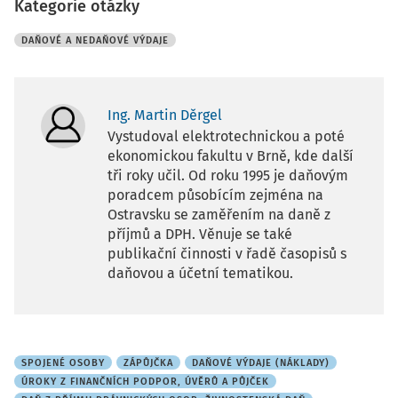
Kategorie otázky
DAŇOVÉ A NEDAŇOVÉ VÝDAJE
Ing. Martin Děrgel
Vystudoval elektrotechnickou a poté
ekonomickou fakultu v Brně, kde další
tři roky učil. Od roku 1995 je daňovým
poradcem působícím zejména na
Ostravsku se zaměřením na daně z
příjmů a DPH. Věnuje se také
publikační činnosti v řadě časopisů s
daňovou a účetní tematikou.
SPOJENÉ OSOBY
ZÁPŮJČKA
DAŇOVÉ VÝDAJE (NÁKLADY)
ÚROKY Z FINANČNÍCH PODPOR, ÚVĚRŮ A PŮJČEK