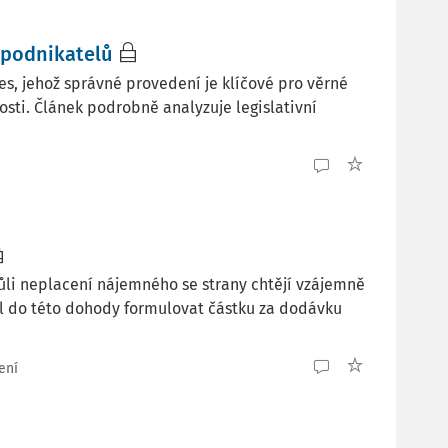
 podnikatelů
es, jehož správné provedení je klíčové pro věrné
sti. Článek podrobně analyzuje legislativní
li neplacení nájemného se strany chtějí vzájemně
l do této dohody formulovat částku za dodávku
ení