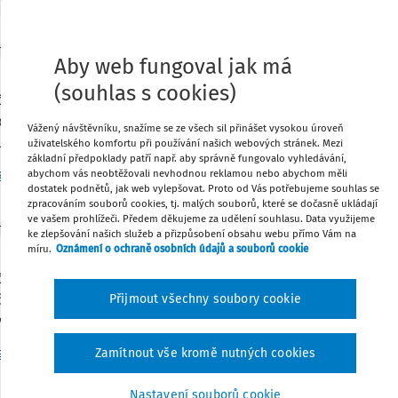
TNÍ ODPOVĚDI
Aby web fungoval jak má
nstrukce nemovitosti ve vlastnictví spojených o
(souhlas s cookies)
nost s r. o. A má 30% podíl v s. r. o. B. Firma A se částečně p
cení) nemovitosti, která je ve vlastnictví firmy B. Faktury n
Vážený návštěvníku, snažíme se ze všech sil přinášet vysokou úroveň
upu. Nyní přeúčtuji ...
uživatelského komfortu při používání našich webových stránek. Mezi
základní předpoklady patří např. aby správně fungovalo vyhledávání,
g. Ladislav Pitner
Vydáno
:
25. 6. 2026
3 minuty čtení
abychom vás neobtěžovali nevhodnou reklamou nebo abychom měli
dostatek podnětů, jak web vylepšovat. Proto od Vás potřebujeme souhlas se
zpracováním souborů cookies, tj. malých souborů, které se dočasně ukládají
ve vašem prohlížeči. Předem děkujeme za udělení souhlasu. Data využijeme
TNÍ ODPOVĚDI
ke zlepšování našich služeb a přizpůsobení obsahu webu přímo Vám na
odářský rok a zaúčtování přijatých faktur
míru.
Oznámení o ochraně osobních údajů a souborů cookie
nost byla založena na konci listopadu 2025. Finančnímu úřadu
nost bude používat hospodářský rok, a to za období od listo
Přijmout všechny soubory cookie
ých faktur z roku 2025 a ...
r. Bc. Daniel Václav Štěpánek MBA
Vydáno
:
19. 6. 2026
2 minuty č
Zamítnout vše kromě nutných cookies
Nastavení souborů cookie