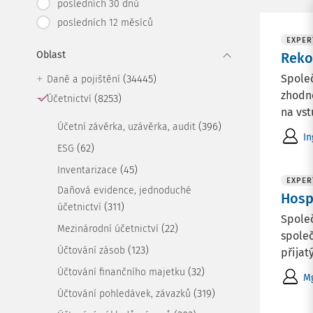
posledních 30 dnů
posledních 12 měsíců
EXPER
Oblast
Reko
Společ
(34445)
Daně a pojištění
zhodno
(8253)
Účetnictví
na vst
(396)
Účetní závěrka, uzávěrka, audit
In
(62)
ESG
(45)
Inventarizace
EXPER
Daňová evidence, jednoduché
Hosp
(311)
účetnictví
Společ
(22)
Mezinárodní účetnictví
společ
(123)
Účtování zásob
přijat
(32)
Účtování finančního majetku
Mg
(319)
Účtování pohledávek, závazků