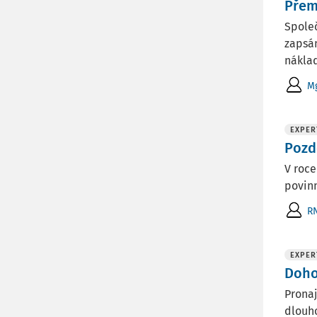
Přem
Společ
zapsán
náklad
Mg
EXPER
Pozd
V roce
povinn
RN
EXPER
Doho
Prona
dlouho