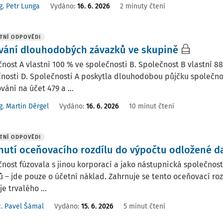
g. Petr Lunga
Vydáno
:
16. 6. 2026
2 minuty čtení
TNÍ ODPOVĚDI
vání dlouhodobých závazků ve skupině
nost A vlastní 100 % ve společnosti B. Společnost B vlastní 88
nosti D. Společnosti A poskytla dlouhodobou půjčku společnos
vání na účet 479 a ...
g. Martin Děrgel
Vydáno
:
16. 6. 2026
10 minut čtení
TNÍ ODPOVĚDI
nutí oceňovacího rozdílu do výpočtu odložené d
nost fúzovala s jinou korporací a jako nástupnická společnost
 – jde pouze o účetní náklad. Zahrnuje se tento oceňovací ro
je trvalého ...
. Pavel Šámal
Vydáno
:
15. 6. 2026
5 minut čtení