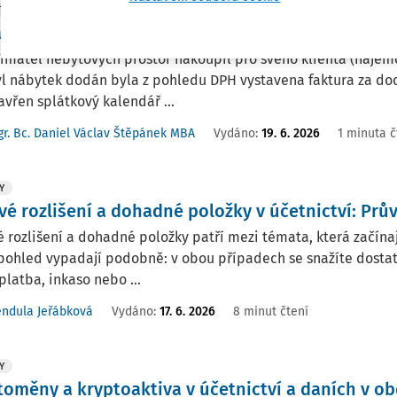
TNÍ ODPOVĚDI
ní nábytku a platba splátkovým kalendářem
ímatel nebytových prostor nakoupil pro svého klienta (nájem
l nábytek dodán byla z pohledu DPH vystavena faktura za dod
avřen splátkový kalendář ...
r. Bc. Daniel Václav Štěpánek MBA
Vydáno
:
19. 6. 2026
1 minuta č
Y
vé rozlišení a dohadné položky v účetnictví: Prů
 rozlišení a dohadné položky patří mezi témata, která začínaj
pohled vypadají podobně: v obou případech se snažíte dosta
platba, inkaso nebo ...
ndula Jeřábková
Vydáno:
17. 6. 2026
8 minut čtení
Y
toměny a kryptoaktiva v účetnictví a daních v o