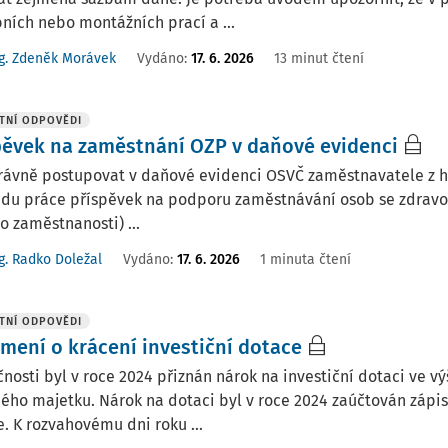
ních nebo montážních prací a ...
g. Zdeněk Morávek
Vydáno:
17. 6. 2026
13 minut čtení
TNÍ ODPOVĚDI
pěvek na zaměstnání OZP v daňové evidenci
rávně postupovat v daňové evidenci OSVČ zaměstnavatele z hl
adu práce příspěvek na podporu zaměstnávání osob se zdravo
o zaměstnanosti) ...
g. Radko Doležal
Vydáno
:
17. 6. 2026
1 minuta čtení
TNÍ ODPOVĚDI
mení o krácení investiční dotace
nosti byl v roce 2024 přiznán nárok na investiční dotaci ve v
ho majetku. Nárok na dotaci byl v roce 2024 zaúčtován zápi
. K rozvahovému dni roku ...