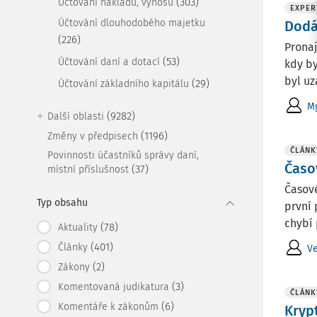
(303)
Účtování nákladů, výnosů
EXPER
Účtování dlouhodobého majetku
Dodá
(226)
Pronaj
(53)
Účtování daní a dotací
kdy by
byl uz
(29)
Účtování základního kapitálu
Mg
(9282)
Další oblasti
(1196)
Změny v předpisech
ČLÁNK
Povinnosti účastníků správy daní,
Časo
(37)
místní příslušnost
Časové
Typ obsahu
první 
chybí 
(78)
Aktuality
(401)
Články
Ve
(2)
Zákony
(3)
Komentovaná judikatura
ČLÁNK
(6)
Komentáře k zákonům
Kryp