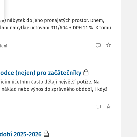
ce) nábytek do jeho pronajatých prostor. Dnem,
ání nábytku: účtování 311/604 + DPH 21 %. K tomu
tení
vodce (nejen) pro začátečníky
ícím účetním často dělají největší potíže. Na
t náklad nebo výnos do správného období, i když
bdobí 2025-2026