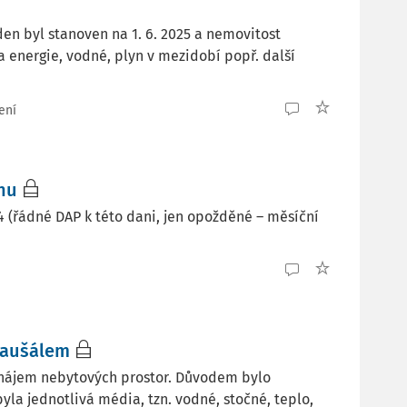
en byl stanoven na 1. 6. 2025 a nemovitost
a energie, vodné, plyn v mezidobí popř. další
ení
nu
4 (řádné DAP k této dani, jen opožděné – měsíční
paušálem
nájem nebytových prostor. Důvodem bylo
la jednotlivá média, tzn. vodné, stočné, teplo,