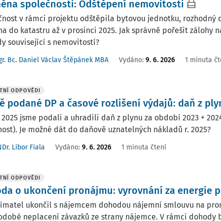
ěna společnosti: Odštěpení nemovitosti
nost v rámci projektu odštěpila bytovou jednotku, rozhodný d
a do katastru až v prosinci 2025. Jak správně pořešit zálohy n
y související s nemovitostí?
r. Bc. Daniel Václav Štěpánek MBA
Vydáno
:
9. 6. 2026
1 minuta čt
TNÍ ODPOVĚDI
ě podané DP a časové rozlišení výdajů: daň z ply
 2025 jsme podali a uhradili daň z plynu za období 2023 + 202
ost). Je možné dát do daňově uznatelných nákladů r. 2025?
Dr. Libor Fiala
Vydáno
:
9. 6. 2026
1 minuta čtení
TNÍ ODPOVĚDI
da o ukončení pronájmu: vyrovnání za energie 
jímatel ukončil s nájemcem dohodou nájemní smlouvu na pro
dobé neplacení závazků ze strany nájemce. V rámci dohody by