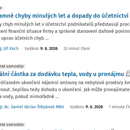
Y
amné chyby minulých let a dopady do účetnictví
 chyb minulých let v účetnictví podnikatelů představují proc
ení finanční situace firmy a správné stanovení daňové povinno
oprav účetních chyb ...
g. Jiří Koch
Vydáno:
9. 6. 2026
33 minut čtení
TNÍ ODPOVĚDI
ální částka za dodávku tepla, vody u pronájmu
ředčasném ukončení nájemní smlouvy na nebytové prostory kvů
nout. Sepíšou tedy dohodu o ukončení. Jak může pronajímate
a vody, pokud mimořádné ...
r. Bc. Daniel Václav Štěpánek MBA
Vydáno
:
9. 6. 2026
1 minuta čt
TNÍ ODPOVĚDI