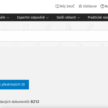
Můj DAUČ
Oblíbené
N
táře
Expertní odpovědi
Další oblasti
Praktické nás
t předchozích 20
8212
edaných dokumentů: