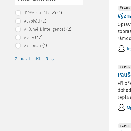
ČLÁNK
(1)
Péče památková
Význ
(2)
Advokáti
Opravy
(2)
AI (umělá inteligence)
zobraz
(47)
Akcie
rámec 
(1)
Akcionáři
In
Zobrazit dalších 5
EXPER
Pauš
Při p
dohod
tepla 
Mg
EXPER