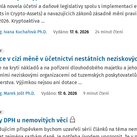
lá novela účetní a daňové legislativy spolu s implementací ev
s in Crypto-Assets) a navazujících zákonů zásadně mění pravi
026. Kryptoaktiva ...
g. Ivana Kuchařová Ph.D.
Vydáno:
17. 6. 2026
24 minut čtení
Y
ce v cizí měně v účetnictví nestátních neziskový
 na krytí nákladů a na pořízení dlouhodobého majetku a jeho
ními neziskovými organizacemi od tuzemských poskytovatelů, 
erstva. Výjimkou nejsou ani dotace ...
g. Marek Jošt Ph.D.
Vydáno:
17. 6. 2026
9 minut čtení
Y
y DPH u nemovitých věcí
ujícím příspěvkem bychom uzavřeli sérii článků na téma nemo
t zejména sazbám daně. Je potřeba úvodem upozornit, že v pr