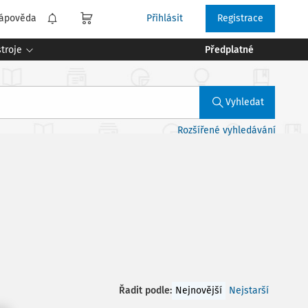
ápověda
Přihlásit
Registrace
troje
Předplatné
Vyhledat
Rozšířené vyhledávání
Řadit podle
:
Nejnovější
Nejstarší