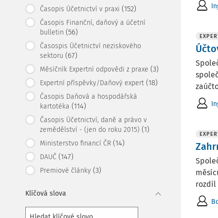
In
(152)
Časopis Účetnictví v praxi
Časopis Finanční, daňový a účetní
(56)
bulletin
EXPER
Časospis Účetnictví neziskového
Účto
(67)
sektoru
Společ
(3)
Měsíčník Expertní odpovědi z praxe
společ
(18)
Expertní příspěvky/Daňový expert
zaúčto
Časopis Daňová a hospodářská
In
(114)
kartotéka
Časopis Účetnictví, daně a právo v
(1)
zemědělství - (jen do roku 2015)
EXPER
(14)
Ministerstvo financí ČR
Zahr
(147)
DAUČ
Společ
(3)
Premiové články
měsíců
rozdíl 
Klíčová slova
Bc