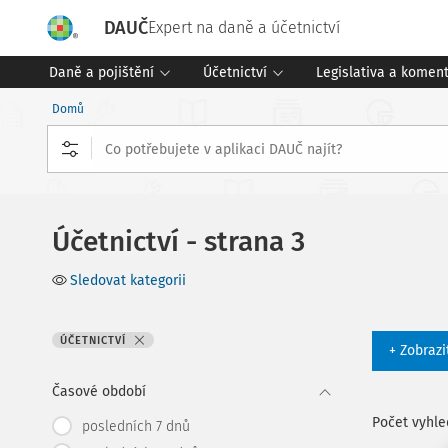
DAUČ
Expert na daně a účetnictví
Daně a pojištění
Účetnictví
Legislativa a komen
Domů
Účetnictví - strana 3
Sledovat kategorii
ÚČETNICTVÍ
+ Zobrazi
Časové období
Počet vyhl
posledních 7 dnů