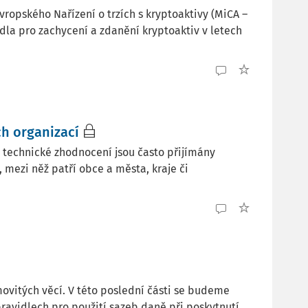
ropského Nařízení o trzích s kryptoaktivy (MiCA –
dla pro zachycení a zdanění kryptoaktiv v letech
ch organizací
 technické zhodnocení jsou často přijímány
mezi něž patří obce a města, kraje či
vitých věcí. V této poslední části se budeme
avidlech pro použití sazeb daně při poskytnutí