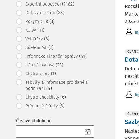
(7482)
Expertní odpovědi
Rozsáh
(83)
Dotazy čtenářů
Market
2025–2
(3)
Pokyny GFŘ
(11)
KOOV
In
(8)
Vyhlášky
(7)
Sdělení MF
ČLÁNK
(41)
Informace Finanční správy
Dota
(73)
Účtová osnova
Dotace
(1)
Chytré vzory
nestát
Tabulky a informace pro daně a
minist
(4)
podnikání
In
(6)
Chytré checklisty
(3)
Prémiové články
ČLÁNK
Časové období od
Sazb
Násled
věnova