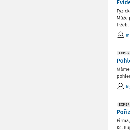
Evid
Fyzic
Může p
tržeb.
In
EXPER
Pohl
Máme 
pohled
In
EXPER
Poří
Firma,
Kč. Ku