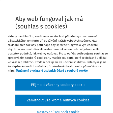
TNÍ ODPOVĚDI
Aby web fungoval jak má
těný podvod, způsob zaúčtování a daňové souvisl
(souhlas s cookies)
nankyně, hlavní účetní, zproněvěřila ve společnosti finanční
r převážněnákupy drobného majetku. Podvody prováděla od ro
Vážený návštěvníku, snažíme se ze všech sil přinášet vysokou úroveň
 mil. Kč. V roce 2026 ...
uživatelského komfortu při používání našich webových stránek. Mezi
základní předpoklady patří např. aby správně fungovalo vyhledávání,
r. Bc. Daniel Václav Štěpánek MBA
Vydáno
:
16. 7. 2026
3 minuty č
abychom vás neobtěžovali nevhodnou reklamou nebo abychom měli
dostatek podnětů, jak web vylepšovat. Proto od Vás potřebujeme souhlas se
zpracováním souborů cookies, tj. malých souborů, které se dočasně ukládají
ve vašem prohlížeči. Předem děkujeme za udělení souhlasu. Data využijeme
TNÍ ODPOVĚDI
ke zlepšování našich služeb a přizpůsobení obsahu webu přímo Vám na
vání zálohy na energie
míru.
Oznámení o ochraně osobních údajů a souborů cookie
.r.o. s ohledem na Interpretaci NúR účtovat zálohy na energi
ejmě s ohledem na úpravu na konci roku, kdy bude zjištěna 
Přijmout všechny soubory cookie
 zohledněno. Přijde nám to i ...
g. František Louša
Vydáno
:
16. 7. 2026
2 minuty čtení
Zamítnout vše kromě nutných cookies
Nastavení souborů cookie