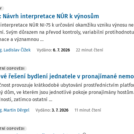
Y
5: Návrh interpretace NÚR k výnosům
interpretace NÚR NI-75 k určování okamžiku vzniku výnosu neř
í. Svým důrazem na převod kontroly, variabilní protihodnotu
mace a významnou ...
g. Ladislav Čížek
Vydáno:
6. 7. 2026
22 minut čtení
TNÍ ODPOVĚDI
vé řešení bydlení jednatele v pronajímané nemo
čnost provozuje krátkodobé ubytování prostřednictvím platfo
ý dům, ve kterém jsou jednotlivé pokoje pronajímány hostům.
nosti, zatímco ostatní ...
g. Martin Děrgel
Vydáno
:
3. 7. 2026
11 minut čtení
TNÍ ODPOVĚDI