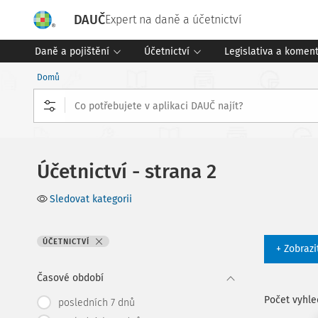
DAUČ
Expert na daně a účetnictví
Daně a pojištění
Účetnictví
Legislativa a komen
Domů
Účetnictví - strana 2
Sledovat kategorii
ÚČETNICTVÍ
+ Zobrazi
Časové období
Počet vyhl
posledních 7 dnů