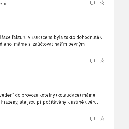
tení
plátce fakturu v EUR (cena byla takto dohodnutá).
kud ano, máme si zaúčtovat naším pevným
 uvedení do provozu kotelny (kolaudace) máme
hrazeny, ale jsou připočítávány k jistině úvěru,