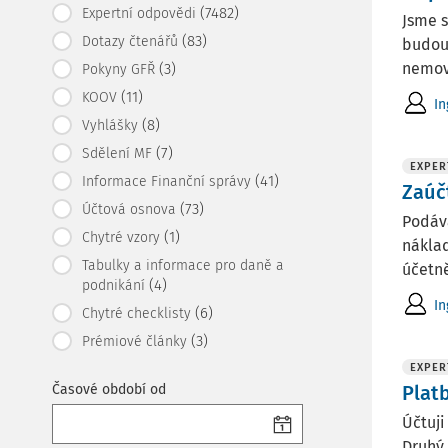
(7482)
Expertní odpovědi
Jsme s
(83)
Dotazy čtenářů
budouc
nemovi
(3)
Pokyny GFŘ
(11)
KOOV
In
(8)
Vyhlášky
(7)
Sdělení MF
EXPER
(41)
Informace Finanční správy
Zaúč
(73)
Účtová osnova
Podáva
(1)
Chytré vzory
náklad
Tabulky a informace pro daně a
účetně
(4)
podnikání
In
(6)
Chytré checklisty
(3)
Prémiové články
EXPER
Časové období od
Plat
Účtuji
Druhý 