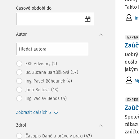
Takto 
Časové období do
In
Autor
EXPER
Zaúč
Dobrý
došlo 
(2)
EKP Advisory
jakým 
(57)
Bc. Zuzana Bartůšková
Mg
(4)
Ing. Pavel Běhounek
(13)
Jana Bellová
(4)
Ing. Václav Benda
EXPER
Zaúč
Zobrazit dalších 5
Společ
zákazu
Zdroj
zaúčt
(47)
Časopis Daně a právo v praxi