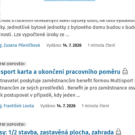
TNÍ ODPOVĚDI
jčky od spojených osob
čnost s ručením omezeným staví bytový dům, na tuto výstavbu
čky. Jednotlivé bytové jednotky z bytového domu budou v bud
nosti. Lze vypočtené úroky ze ...
g. Zuzana Pšeničková
Vydáno
:
14. 7. 2026
1 minuta čtení
TNÍ ODPOVĚDI
isport karta a ukončení pracovního poměru
navatel poskytuje zaměstnancům benefit formou Multisport ka
nancům ze svých prostředků . Benefit je pro zaměstnance osv
ak postupovat v případě, kdy jeden ...
g. František Louša
Vydáno
:
14. 7. 2026
1 minuta čtení
TNÍ ODPOVĚDI
sy: 1/2 stavba, zastavěná plocha, zahrada