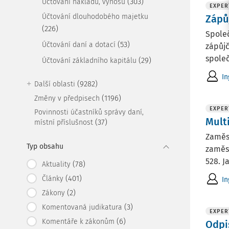
(303)
Účtování nákladů, výnosů
EXPER
Účtování dlouhodobého majetku
Zápů
(226)
Spole
(53)
Účtování daní a dotací
zápůj
společ
(29)
Účtování základního kapitálu
In
(9282)
Další oblasti
(1196)
Změny v předpisech
EXPER
Povinnosti účastníků správy daní,
Mult
(37)
místní příslušnost
Zaměst
Typ obsahu
zaměst
528. J
(78)
Aktuality
(401)
Články
In
(2)
Zákony
(3)
Komentovaná judikatura
EXPER
(6)
Komentáře k zákonům
Odpi