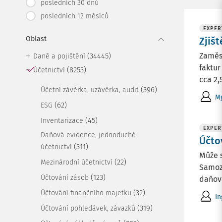
posledních 30 dnů
posledních 12 měsíců
EXPER
Oblast
Zjiš
Zaměst
(34445)
Daně a pojištění
faktu
(8253)
Účetnictví
cca 2,5
(396)
Účetní závěrka, uzávěrka, audit
Mg
(62)
ESG
(45)
Inventarizace
EXPER
Daňová evidence, jednoduché
Účto
(311)
účetnictví
Může s
(22)
Mezinárodní účetnictví
Samozř
(123)
Účtování zásob
daňově
(32)
Účtování finančního majetku
In
(319)
Účtování pohledávek, závazků