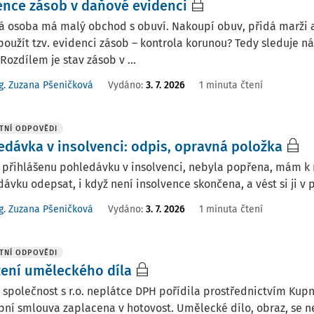
ence zásob v daňové evidenci
ká osoba má malý obchod s obuví. Nakoupí obuv, přidá marži
oužít tzv. evidenci zásob – kontrola korunou? Tedy sleduje 
 Rozdílem je stav zásob v ...
g. Zuzana Pšeničková
Vydáno
:
3. 7. 2026
1 minuta čtení
TNÍ ODPOVĚDI
edávka v insolvenci: odpis, opravná položka
přihlášenu pohledávku v insolvenci, nebyla popřena, mám k 
ávku odepsat, i když není insolvence skončena, a vést si ji 
g. Zuzana Pšeničková
Vydáno
:
3. 7. 2026
1 minuta čtení
TNÍ ODPOVĚDI
zení uměleckého díla
 společnost s r.o. neplátce DPH pořídila prostřednictvím Ku
pní smlouva zaplacena v hotovost. Umělecké dílo, obraz, se n