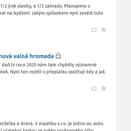
 1/2 jiné stavby, a 1/2 zahrady. Plánujeme v
mat na bydlení. Jakým způsobem nyní zavést tuto
 nová valná hromada
ší daň (v roce 2025 nám tam chyběly významné
tek. Nyní ten rozdíl v přeplatku zaúčtuji kdy a jak
anželka a dcera. V majetku s.r.o. je jedno os. auto.
tí platební kartou ze svého soukromého účtu.