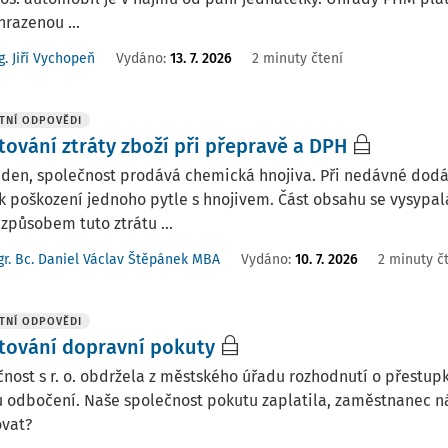
hrazenou ...
g. Jiří Vychopeň
Vydáno
:
13. 7. 2026
2 minuty čtení
TNÍ ODPOVĚDI
tování ztráty zboží při přepravě a DPH
 den, společnost prodává chemická hnojiva. Při nedávné dodá
k poškození jednoho pytle s hnojivem. Část obsahu se vysypal
způsobem tuto ztrátu ...
r. Bc. Daniel Václav Štěpánek MBA
Vydáno
:
10. 7. 2026
2 minuty č
TNÍ ODPOVĚDI
tování dopravní pokuty
nost s r. o. obdržela z městského úřadu rozhodnutí o přestu
 odbočení. Naše společnost pokutu zaplatila, zaměstnanec ná
ovat?