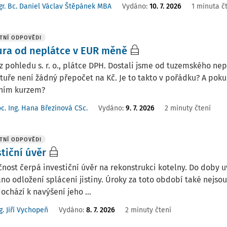
r. Bc. Daniel Václav Štěpánek MBA
Vydáno
:
10. 7. 2026
1 minuta č
TNÍ ODPOVĚDI
ura od neplátce v EUR měně
z pohledu s. r. o., plátce DPH. Dostali jsme od tuzemského ne
tuře není žádný přepočet na Kč. Je to takto v pořádku? A po
ním kurzem?
c. Ing. Hana Březinová CSc.
Vydáno
:
9. 7. 2026
2 minuty čtení
TNÍ ODPOVĚDI
tiční úvěr
nost čerpá investiční úvěr na rekonstrukci kotelny. Do doby
no odložení splácení jistiny. Úroky za toto období také nejsou 
ochází k navýšení jeho ...
g. Jiří Vychopeň
Vydáno
:
8. 7. 2026
2 minuty čtení