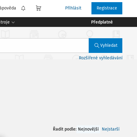
ápověda
Přihlásit
Registrace
troje
Předplatné
Vyhledat
Rozšířené vyhledávání
Řadit podle
:
Nejnovější
Nejstarší