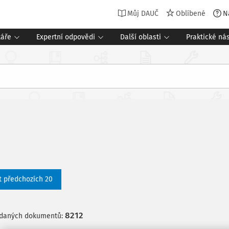
Můj DAUČ
Oblíbené
N
táře
Expertní odpovědi
Další oblasti
Praktické nás
t předchozích 20
8212
edaných dokumentů: