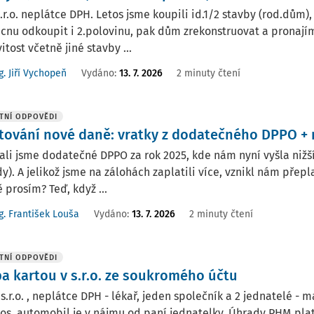
.r.o. neplátce DPH. Letos jsme koupili id.1/2 stavby (rod.dům),
nu odkoupit i 2.polovinu, pak dům zrekonstruovat a pronají
tost včetně jiné stavby ...
g. Jiří Vychopeň
Vydáno
:
13. 7. 2026
2 minuty čtení
TNÍ ODPOVĚDI
tování nové daně: vratky z dodatečného DPPO +
li jsme dodatečné DPPO za rok 2025, kde nám nyní vyšla niž
y). A jelikož jsme na zálohách zaplatili více, vznikl nám přepla
 prosím? Teď, když ...
g. František Louša
Vydáno
:
13. 7. 2026
2 minuty čtení
TNÍ ODPOVĚDI
ba kartou v s.r.o. ze soukromého účtu
 s.r.o. , neplátce DPH - lékař, jeden společník a 2 jednatelé - m
os. automobil je v nájmu od paní jednatelky. Úhrady PHM pla