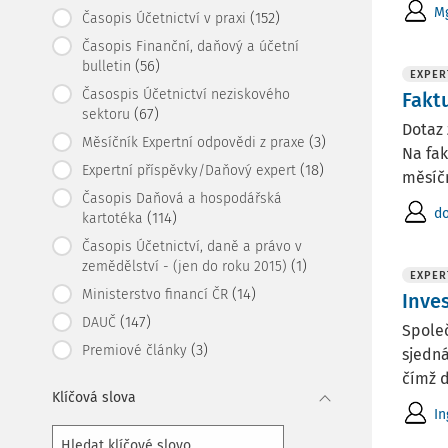
Mg
(152)
Časopis Účetnictví v praxi
Časopis Finanční, daňový a účetní
(56)
bulletin
EXPER
Časospis Účetnictví neziskového
Fakt
(67)
sektoru
Dotaz 
(3)
Měsíčník Expertní odpovědi z praxe
Na fak
(18)
Expertní příspěvky/Daňový expert
měsíč
Časopis Daňová a hospodářská
do
(114)
kartotéka
Časopis Účetnictví, daně a právo v
(1)
zemědělství - (jen do roku 2015)
EXPER
(14)
Ministerstvo financí ČR
Inves
(147)
DAUČ
Společ
(3)
Premiové články
sjedná
čímž d
Klíčová slova
In