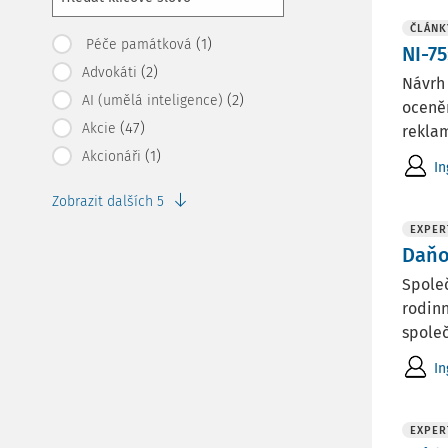
ČLÁNK
(1)
Péče památková
NI-7
(2)
Advokáti
Návrh 
(2)
AI (umělá inteligence)
oceněn
(47)
Akcie
rekla
(1)
Akcionáři
In
Zobrazit dalších 5
EXPER
Daňo
Spole
rodinn
společ
In
EXPER