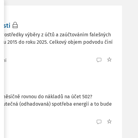
osti
 prostředky výběry z účtů a zaúčtováním falešných
ku 2015 do roku 2025. Celkový objem podvodu činí
tení
e měsíčně rovnou do nákladů na účet 502?
skutečná (odhadovaná) spotřeba energií a to bude