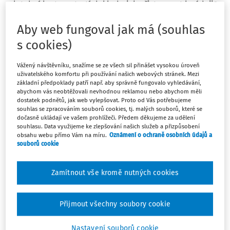
platební kartu a ztratí doklad - jak přistupovat k výdaji?
Mám na mysli nákupy související s dosažením zisku -
Aby web fungoval jak má (souhlas
různé (PHM na pracovní cestě, spotřební materiál): a)
nejpřísněji - dát k úhradě zaměstnanci, b) firma nechá
s cookies)
„na sobě“, ale o výdaji účtuje nedaňově, c) na základě
čestného prohlášení firma zaúčtuje „normálně“ do
Vážený návštěvníku, snažíme se ze všech sil přinášet vysokou úroveň
daňových výdajů, jakoby doklad měla?
uživatelského komfortu při používání našich webových stránek. Mezi
základní předpoklady patří např. aby správně fungovalo vyhledávání,
abychom vás neobtěžovali nevhodnou reklamou nebo abychom měli
dostatek podnětů, jak web vylepšovat. Proto od Vás potřebujeme
souhlas se zpracováním souborů cookies, tj. malých souborů, které se
dočasně ukládají ve vašem prohlížeči. Předem děkujeme za udělení
souhlasu. Data využijeme ke zlepšování našich služeb a přizpůsobení
Odpověď
obsahu webu přímo Vám na míru.
Oznámení o ochraně osobních údajů a
souborů cookie
Máte předplatné?
Přihlaste se
Zamítnout vše kromě nutných cookies
Přijmout všechny soubory cookie
Nastavení souborů cookie