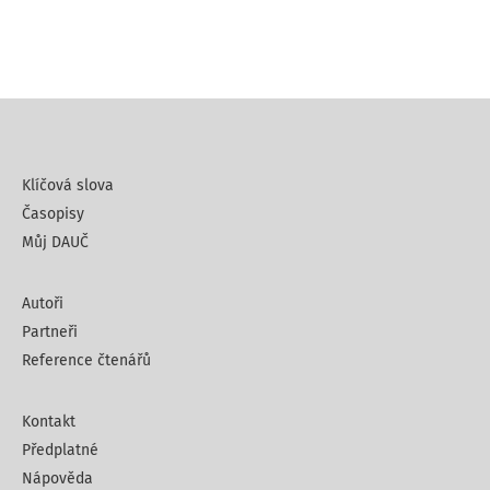
Klíčová slova
Časopisy
Můj DAUČ
Autoři
Partneři
Reference čtenářů
Kontakt
Předplatné
Nápověda