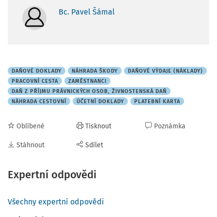
Bc. Pavel Šámal
DAŇOVÉ DOKLADY
NÁHRADA ŠKODY
DAŇOVÉ VÝDAJE (NÁKLADY)
PRACOVNÍ CESTA
ZAMĚSTNANCI
DAŇ Z PŘÍJMU PRÁVNICKÝCH OSOB, ŽIVNOSTENSKÁ DAŇ
NÁHRADA CESTOVNÍ
ÚČETNÍ DOKLADY
PLATEBNÍ KARTA
Oblíbené
Tisknout
Poznámka
Stáhnout
Sdílet
Expertní odpovědi
Všechny expertní odpovědi