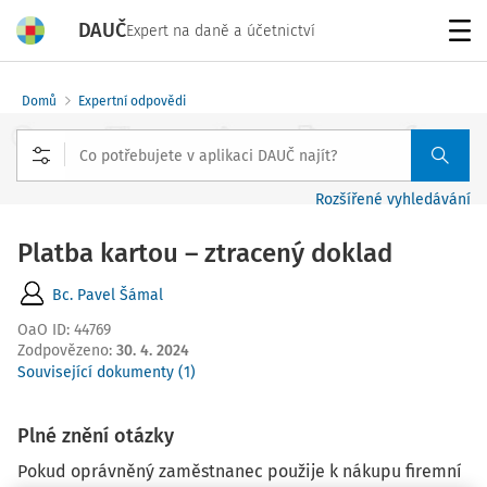
DAUČ
Expert na daně a účetnictví
Menu
Domů
Expertní odpovědi
Rozšířené vyhledávání
Platba kartou – ztracený doklad
Bc. Pavel Šámal
OaO ID
:
44769
Zodpovězeno
:
30. 4. 2024
Související dokumenty (1)
Plné znění otázky
Pokud oprávněný zaměstnanec použije k nákupu firemní