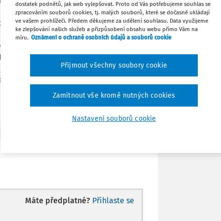
ěsíčně 4.000 Kč na penzijní
dostatek podnětů, jak web vylepšovat. Proto od Vás potřebujeme souhlas se
ní připojištění na doplňkové penzijní
Stáhnout
zpracováním souborů cookies, tj. malých souborů, které se dočasně ukládají
ve vašem prohlížeči. Předem děkujeme za udělení souhlasu. Data využijeme
ostředků) a tuto změnu nenahlásil
ke zlepšování našich služeb a přizpůsobení obsahu webu přímo Vám na
Kč na starý účet a třikrát se peníze
míru.
Oznámení o ochraně osobních údajů a souborů cookie
Tisknout
l tedy zaplatil v roce 2024 celkem
 Kč jednorázově doplatit až v únoru
Přijmout všechny soubory cookie
 protože by v roce 2025 bylo zaplaceno
Sdílet
lo by poté dojít k přidanění k hrubé
Zamítnout vše kromě nutných cookies
Poznámka
Nastavení souborů cookie
Máte předplatné?
Přihlaste se