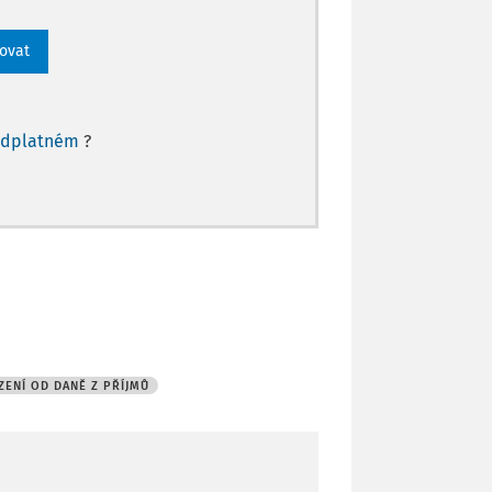
rovat
edplatném
?
ENÍ OD DANĚ Z PŘÍJMŮ