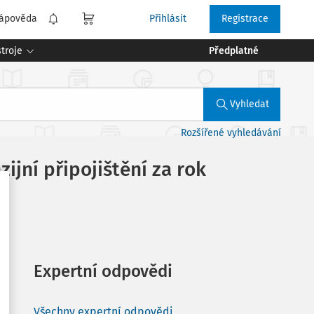
ápověda
Přihlásit
Registrace
troje
Předplatné
Vyhledat
Rozšířené vyhledávání
jní připojištění za rok
Expertní odpovědi
Všechny expertní odpovědi