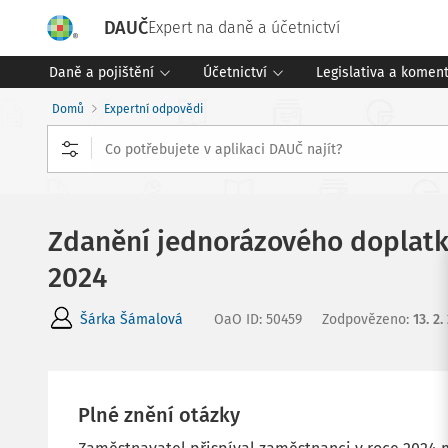
DAUČ
Expert na daně a účetnictví
Daně a pojištění
Účetnictví
Legislativa a komen
Domů
Expertní odpovědi
Zdanění jednorázového doplatku
2024
Šárka Šámalová
OaO ID
:
50459
Zodpovězeno
:
13. 2.
Plné znění otázky