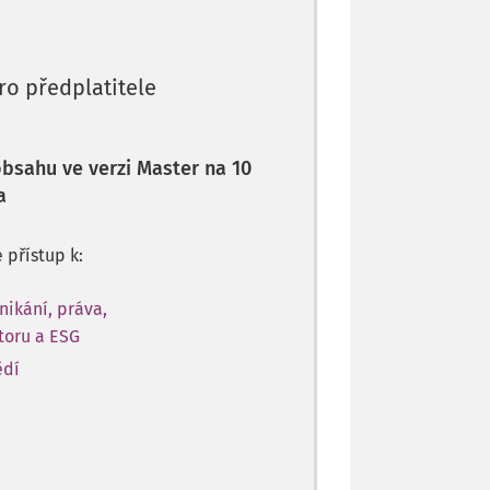
ro předplatitele
 obsahu ve verzi Master na 10
a
e přístup k:
nikání, práva,
toru a ESG
ědí