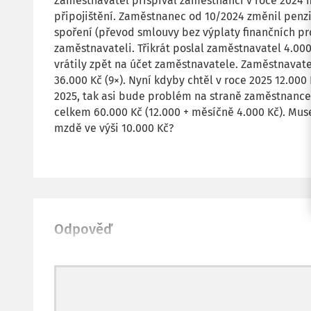
Zaměstnavatel přispíval zaměstnanci v roce 2024 m
připojištění. Zaměstnanec od 10/2024 změnil penzij
spoření (převod smlouvy bez výplaty finančních pr
zaměstnavateli. Třikrát poslal zaměstnavatel 4.000 
vrátily zpět na účet zaměstnavatele. Zaměstnavate
36.000 Kč (9×). Nyní kdyby chtěl v roce 2025 12.000
2025, tak asi bude problém na straně zaměstnance,
celkem 60.000 Kč (12.000 + měsíčně 4.000 Kč). Muse
mzdě ve výši 10.000 Kč?
Odpověď