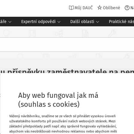
Můj DAUČ
Oblíbené
N
táře
Expertní odpovědi
Další oblasti
Praktické nás
 příspěvku zaměstnavatele na penzi
Aby web fungoval jak má
Související dokumenty (2)
 2025
(souhlas s cookies)
Vážený návštěvníku, snažíme se ze všech sil přinášet vysokou úroveň
uživatelského komfortu při používání našich webových stránek. Mezi
Oblíbené
základní předpoklady patří např. aby správně fungovalo vyhledávání,
abychom vás neobtěžovali nevhodnou reklamou nebo abychom měli