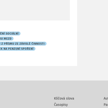
TĚNÍ SOCIÁLNÍ
EMU MEZD
 Z PŘÍJMU ZE ZÁVISLÉ ČINNOSTI
K NA PENZIJNÍ SPOŘENÍ
Klíčová slova
Au
Časopisy
Pa