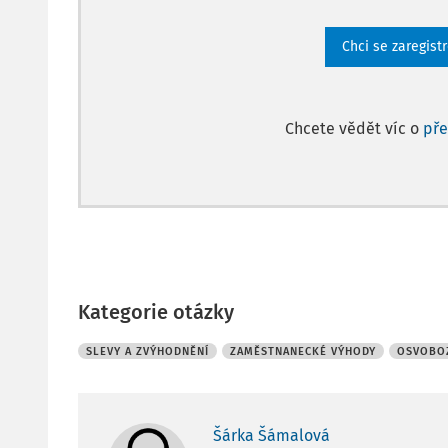
Chci se zaregist
Chcete vědět víc o
př
Kategorie otázky
SLEVY A ZVÝHODNĚNÍ
ZAMĚSTNANECKÉ VÝHODY
OSVOBOZ
Šárka Šámalová