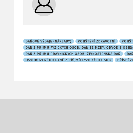
DAŇOVÉ VÝDAJE (NÁKLADY)
POJIŠTĚNÍ ZDRAVOTNÍ
POJIŠ
DAŇ Z PŘÍJMU FYZICKÝCH OSOB, DAŇ ZE MZDY, ODVOD Z OBJ
DAŇ Z PŘÍJMU PRÁVNICKÝCH OSOB, ŽIVNOSTENSKÁ DAŇ
DAŇ
OSVOBOZENÍ OD DANĚ Z PŘÍJMŮ FYZICKÝCH OSOB
PŘÍSPĚVE