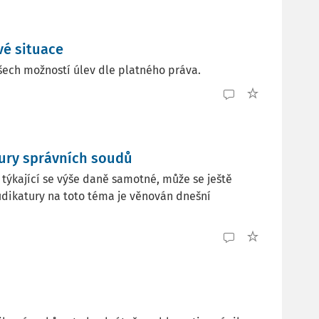
vé situace
šech možností úlev dle platného práva.
tury správních soudů
týkající se výše daně samotné, může se ještě
 judikatury na toto téma je věnován dnešní