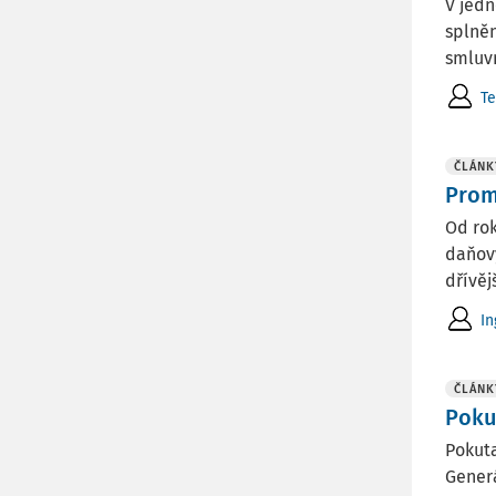
V jedn
splněn
smluvn
Te
ČLÁNK
Prom
Od rok
daňový
dřívěj
In
ČLÁNK
Poku
Pokuta
Generá