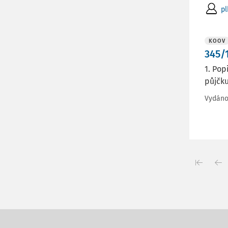
pl
KOOV
345/1
1. Pop
půjčku
Vydán