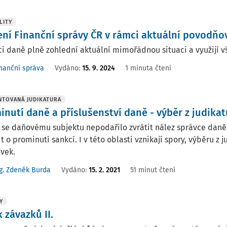
LITY
ení Finanční správy ČR v rámci aktuální povodňo
i daně plně zohlední aktuální mimořádnou situaci a využijí v
nanční správa
Vydáno:
15. 9. 2024
1 minuta čtení
TOVANÁ JUDIKATURA
inutí daně a příslušenství daně - výběr z judika
se daňovému subjektu nepodařilo zvrátit nález správce daně 
t o prominutí sankcí. I v této oblasti vznikají spory, výběru z
vek.
g. Zdeněk Burda
Vydáno:
15. 2. 2021
51 minut čtení
Y
 závazků II.