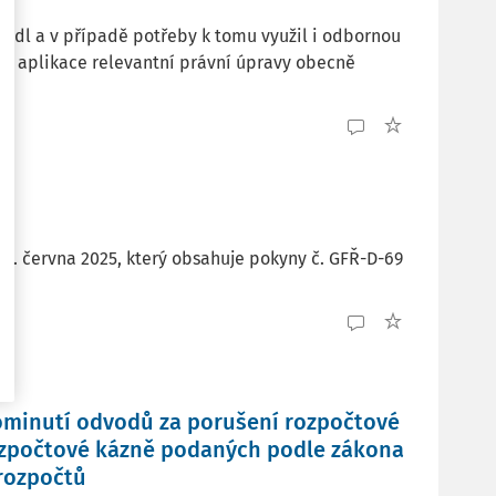
edl a v případě potřeby k tomu využil i odbornou
 aplikace relevantní právní úpravy obecně
19. června 2025, který obsahuje pokyny č. GFŘ-D-69
rominutí odvodů za porušení rozpočtové
ozpočtové kázně podaných podle zákona
 rozpočtů