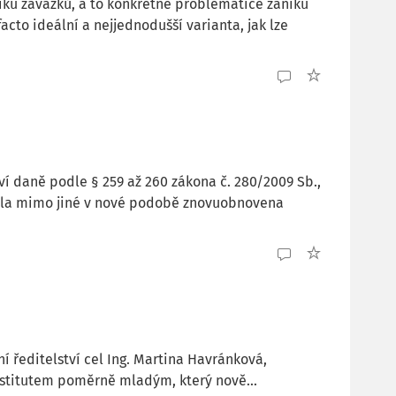
ku závazků, a to konkrétně problematice zániku
facto ideální a nejjednodušší varianta, jak lze
ví daně podle § 259 až 260 zákona č. 280/2009 Sb.,
 byla mimo jiné v nové podobě znovuobnovena
í ředitelství cel Ing. Martina Havránková,
institutem poměrně mladým, který nově...