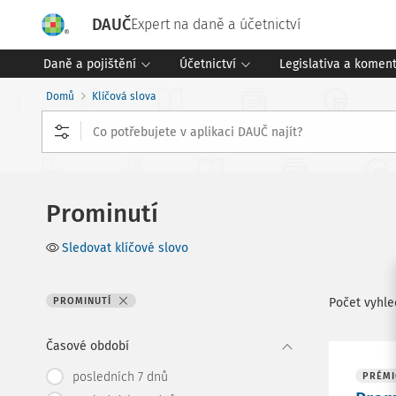
DAUČ
Expert na daně a účetnictví
Daně a pojištění
Účetnictví
Legislativa a komen
Domů
Klíčová slova
Prominutí
Sledovat klíčové slovo
PROMINUTÍ
Počet vyhl
Časové období
posledních 7 dnů
PRÉMI