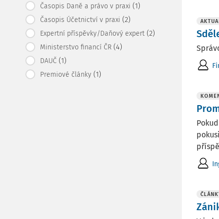
(1)
Časopis Daně a právo v praxi
(2)
Časopis Účetnictví v praxi
AKTUA
Sděl
(2)
Expertní příspěvky/Daňový expert
(4)
Ministerstvo financí ČR
Správc
(1)
DAUČ
Fi
(1)
Premiové články
KOMEN
Prom
Pokud 
pokusi
příspě
In
ČLÁNK
Zánik