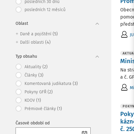
Prom
posledních 30 dnů
Obecně
posledních 12 měsíců
pomoc
Oblast
předst
(5)
Daně a pojištění
JU
(4)
Další oblasti
AKTUA
Typ obsahu
Minis
(2)
Aktuality
Na str
(3)
Články
a č. G
(3)
Komentovaná judikatura
Mi
(2)
Pokyny GFŘ
(1)
KOOV
POKYN
(1)
Prémiové články
Poky
kázn
Časové období od
č. 2