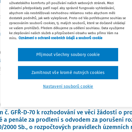
inutí a možnost sjednat si odbornou pomoc
uživatelského komfortu při používání našich webových stránek. Mezi
základní předpoklady patří např. aby správně fungovalo vyhledávání,
 je na daňovém subjektu, aby svou daň správně přiznal a odv
abychom vás neobtěžovali nevhodnou reklamou nebo abychom měli
 daňového poradce. Opačný výklad, podle něhož by nesprávná
dostatek podnětů, jak web vylepšovat. Proto od Vás potřebujeme souhlas se
zpracováním souborů cookies, tj. malých souborů, které se dočasně ukládají
avovala ospravedlnitelný důvod ...
ve vašem prohlížeči. Předem děkujeme za udělení souhlasu. Data využijeme
ke zlepšování našich služeb a přizpůsobení obsahu webu přímo Vám na
Dr. Ing. Ondřej Lichnovský
Vydáno:
27. 2. 2026
1 minuta čtení
míru.
Oznámení o ochraně osobních údajů a souborů cookie
LITY
Přijmout všechny soubory cookie
terstvo financí: Finanční zpravodaj číslo 8/2025
ánkách MF byl uveřejněn Finanční zpravodaj č. 8/2025 ze dne 
Zamítnout vše kromě nutných cookies
FŘ-D-70.
nisterstvo financí ČR
Nastavení souborů cookie
Vydáno:
18. 6. 2025
1 minuta čtení
Y GFŘ
n č. GFŘ-D-70 k rozhodování ve věci žádostí o p
ě a penále za prodlení s odvodem za porušení r
50/2000 Sb., o rozpočtových pravidlech územních