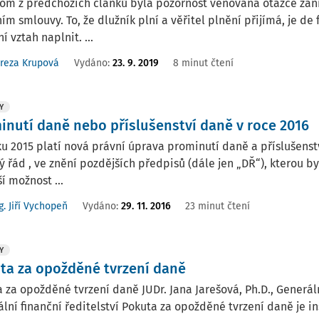
om z předchozích článků byla pozornost věnována otázce záni
ím smlouvy. To, že dlužník plní a věřitel plnění přijímá, je de 
í vztah naplnit. ...
reza Krupová
Vydáno:
23. 9. 2019
8 minut čtení
Y
inutí daně nebo příslušenství daně v roce 2016
u 2015 platí nová právní úprava prominutí daně a příslušenst
 řád , ve znění pozdějších předpisů (dále jen „DŘ“), kterou
ší možnost ...
g. Jiří Vychopeň
Vydáno:
29. 11. 2016
23 minut čtení
Y
ta za opožděné tvrzení daně
 za opožděné tvrzení daně JUDr. Jana Jarešová, Ph.D., Generáln
lní finanční ředitelství Pokuta za opožděné tvrzení daně je 