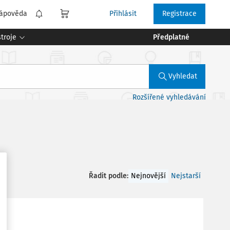
ápověda
Přihlásit
Registrace
troje
Předplatné
Vyhledat
Rozšířené vyhledávání
Řadit podle
:
Nejnovější
Nejstarší