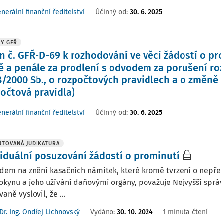
nerální finanční ředitelství
Účinný od
:
30. 6. 2025
Y GFŘ
n č. GFŘ-D-69 k rozhodování ve věci žádostí o p
ě a penále za prodlení s odvodem za porušení r
18/2000 Sb., o rozpočtových pravidlech a o změně
počtová pravidla)
nerální finanční ředitelství
Účinný od
:
30. 6. 2025
TOVANÁ JUDIKATURA
viduální posuzování žádostí o prominutí
dem na znění kasačních námitek, které kromě tvrzení o nepř
okynu a jeho užívání daňovými orgány, považuje Nejvyšší správ
aně vyslovil, že ...
Dr. Ing. Ondřej Lichnovský
Vydáno:
30. 10. 2024
1 minuta čtení