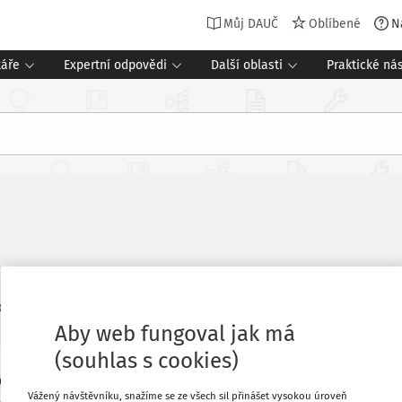
Můj DAUČ
Oblíbené
N
táře
Expertní odpovědi
Další oblasti
Praktické nás
11
edaných dokumentů:
Aby web fungoval jak má
(souhlas s cookies)
OVÉ ČLÁNKY
KOMENTOVANÁ JUDIKATURA
Vážený návštěvníku, snažíme se ze všech sil přinášet vysokou úroveň