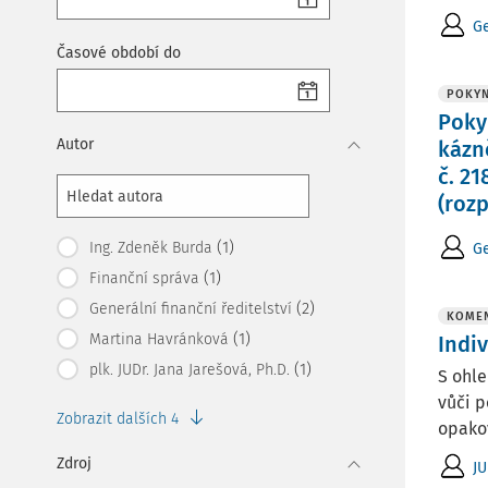
Ge
Časové období do
POKYN
Poky
Autor
kázn
č. 2
(roz
(1)
Ing. Zdeněk Burda
Ge
(1)
Finanční správa
(2)
Generální finanční ředitelství
KOMEN
(1)
Martina Havránková
Indi
(1)
plk. JUDr. Jana Jarešová, Ph.D.
S ohle
vůči p
Zobrazit dalších 4
opakov
Zdroj
JU