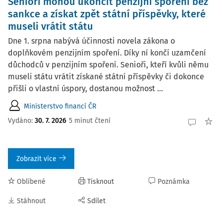
Senioři mohou ukončit penzijní spoření bez
sankce a získat zpět státní příspěvky, které
museli vrátit státu
Dne 1. srpna nabývá účinnosti novela zákona o
doplňkovém penzijním spoření. Díky ní končí uzamčení
důchodců v penzijním spoření. Senioři, kteří kvůli němu
museli státu vrátit získané státní příspěvky či dokonce
přišli o vlastní úspory, dostanou možnost ...
Ministerstvo financí ČR
Vydáno:
30. 7. 2026
5 minut čtení
Zobrazit více
Oblíbené
Tisknout
Poznámka
Stáhnout
Sdílet