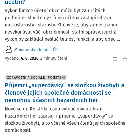
účetní?
Výkon funkce účetní obce může být za určitých
podmínek slučitelný s funkcí člena zastupitelstva,
místostarosty i starosty. Klíčové je, aby zaměstnanec
nevykonával vůči obci činnosti státní správy, jejichž
výkon by zakládal neslučitelnost funkcí, a aby obec ...
Ministerstvo financí ČR
Vydáno:
4. 8. 2026
2 minuty čtení
ZDRAVOTNÍ A SOCIÁLNÍ POJIŠTĚNÍ
Příjemci „superdávky“ se složkou živobytí a
členové jejich společné domácnosti se
nemohou účastnit hazardních her
Nově se do Rejstříku osob vyloučených z hraní
hazardních her zapisují i příjemci „superdávky“ se
složkou živobytí, a to včetně všech členů jejich společné
domácnosti.