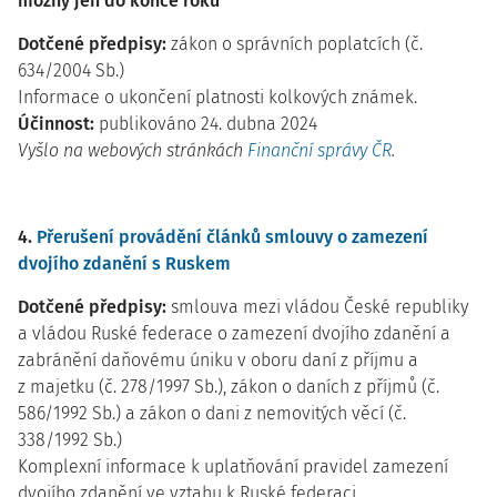
možný jen do konce roku
Dotčené předpisy:
zákon o správních poplatcích (č.
634/2004 Sb.)
Informace o ukončení platnosti kolkových známek.
Účinnost:
publikováno 24. dubna 2024
Vyšlo na webových stránkách
Finanční správy ČR
.
4.
Přerušení provádění článků smlouvy o zamezení
dvojího zdanění s Ruskem
Dotčené předpisy:
smlouva mezi vládou České republiky
a vládou Ruské federace o zamezení dvojího zdanění a
zabránění daňovému úniku v oboru daní z příjmu a
z majetku (č. 278/1997 Sb.), zákon o daních z příjmů (č.
586/1992 Sb.) a zákon o dani z nemovitých věcí (č.
338/1992 Sb.)
Komplexní informace k uplatňování pravidel zamezení
dvojího zdanění ve vztahu k Ruské federaci.