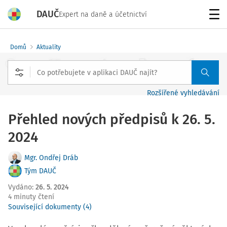
DAUČ
Expert na daně a účetnictví
Menu
Domů
Aktuality
Rozšířené vyhledávání
Přehled nových předpisů k 26. 5.
2024
Mgr. Ondřej Dráb
Tým DAUČ
Vydáno
:
26. 5. 2024
4 minuty čtení
Související dokumenty (4)