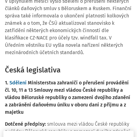
V uplynulém měsíci vyšlo sdělení o přerušení některých
článků daňových smluv s Běloruskem a Ruskem. Finanční
správa také informovala o ukončení platnosti kolkových
známek a o tom, že ČSÚ aktualizoval stanovisko k
zatřídění některých ekonomických činností dle
klasifikace CZ-NACE pro účely tzv. windfall tax. V
Úředním věstníku EU vyšla novela nařízení některých
mezinárodních účetních standardů.
Česká legislativa
1.
Sdělení
Ministerstva zahraničí o přerušení provádění
čl. 10, 11 a 13 Smlouvy mezi vládou České republiky a
vládou Běloruské republiky o zamezení dvojího zdanění
a zabránění daňovému úniku v oboru daní z příjmu a z
majetku
Dotčené předpisy:
smlouva mezi vládou České republiky
a vládou Běloruské republiky o zamezení dvojího zdanění