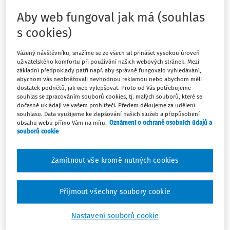
a zabránění daňovému úniku v oboru daní z příjmu a
z majetku (č. 31/1998 Sb.), zákon o daních z příjmů (č.
Aby web fungoval jak má (souhlas
586/1992 Sb.) a zákon o dani z nemovitých věcí (č.
s cookies)
338/1992 Sb.)
Informace o jednostranném přerušení uplatňování
Vážený návštěvníku, snažíme se ze všech sil přinášet vysokou úroveň
uživatelského komfortu při používání našich webových stránek. Mezi
pravidel zamezení dvojího zdanění u příjmů z dividend,
základní předpoklady patří např. aby správně fungovalo vyhledávání,
úroků a ze zcizení majetku v období od 1. června 2024 do
abychom vás neobtěžovali nevhodnou reklamou nebo abychom měli
31. prosince 2026, ke kterému přikročilo Bělorusko.
dostatek podnětů, jak web vylepšovat. Proto od Vás potřebujeme
souhlas se zpracováním souborů cookies, tj. malých souborů, které se
Platnost:
od 21. března 2024
dočasně ukládají ve vašem prohlížeči. Předem děkujeme za udělení
Vyšlo ve Sbírce zákonů pod č.
115/2024
.
souhlasu. Data využijeme ke zlepšování našich služeb a přizpůsobení
obsahu webu přímo Vám na míru.
Oznámení o ochraně osobních údajů a
souborů cookie
2.
Sdělení
ke Smlouvě mezi vládou České republiky a
Zamítnout vše kromě nutných cookies
vládou Běloruské republiky o zamezení dvojího zdanění
a zabránění daňovému úniku v oboru daní z příjmu a z
majetku
Přijmout všechny soubory cookie
Dotčené předpisy:
sdělení Ministerstva zahraničí o
Nastavení souborů cookie
přerušení provádění čl. 10, 11 a 13 Smlouvy mezi vládou