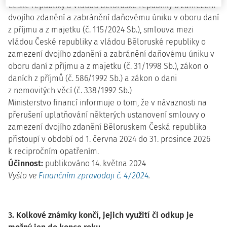
České republiky a vládou Běloruské republiky o zamezení
dvojího zdanění a zabránění daňovému úniku v oboru daní
z příjmu a z majetku (č. 115/2024 Sb.), smlouva mezi
vládou České republiky a vládou Běloruské republiky o
zamezení dvojího zdanění a zabránění daňovému úniku v
oboru daní z příjmu a z majetku (č. 31/1998 Sb.), zákon o
daních z příjmů (č. 586/1992 Sb.) a zákon o dani
z nemovitých věcí (č. 338/1992 Sb.)
Ministerstvo financí informuje o tom, že v návaznosti na
přerušení uplatňování některých ustanovení smlouvy o
zamezení dvojího zdanění Běloruskem Česká republika
přistoupí v období od 1. června 2024 do 31. prosince 2026
k recipročním opatřením.
Účinnost:
publikováno 14. května 2024
Vyšlo ve
Finančním zpravodaji č. 4/2024
.
3. Kolkové známky končí, jejich využití či odkup je