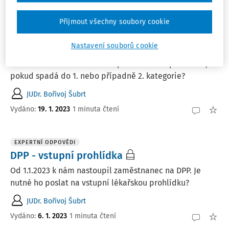
EXPERTNÍ ODPOVĚDI
Vstupní lékařská prohlídka - 1. nebo 2.
Přijmout všechny soubory cookie
kategorie
Nastavení souborů cookie
Má zaměstnavatel od 1. ledna 2023 povinnost vyslat
nového zaměstnance na vstupní lékařskou prohlídku,
pokud spadá do 1. nebo případně 2. kategorie?
JUDr. Bořivoj Šubrt
Vydáno
:
19. 1. 2023
1 minuta čtení
EXPERTNÍ ODPOVĚDI
DPP - vstupní prohlídka
Od 1.1.2023 k nám nastoupil zaměstnanec na DPP. Je
nutné ho poslat na vstupní lékařskou prohlídku?
JUDr. Bořivoj Šubrt
Vydáno
:
6. 1. 2023
1 minuta čtení