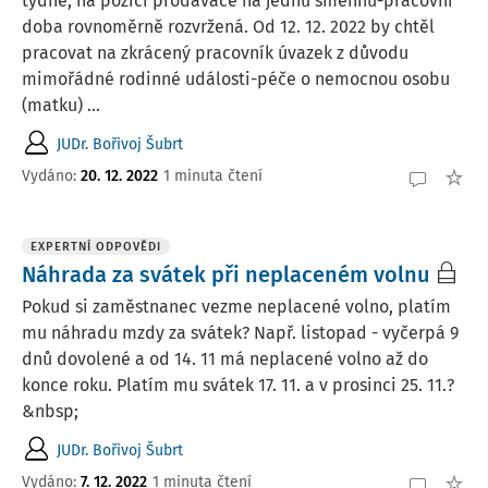
týdně, na pozici prodavače na jednu směnnu-pracovní
doba rovnoměrně rozvržená. Od 12. 12. 2022 by chtěl
pracovat na zkrácený pracovník úvazek z důvodu
mimořádné rodinné události-péče o nemocnou osobu
(matku) ...
JUDr. Bořivoj Šubrt
Vydáno
:
20. 12. 2022
1 minuta čtení
EXPERTNÍ ODPOVĚDI
Náhrada za svátek při neplaceném volnu
Pokud si zaměstnanec vezme neplacené volno, platím
mu náhradu mzdy za svátek? Např. listopad - vyčerpá 9
dnů dovolené a od 14. 11 má neplacené volno až do
konce roku. Platím mu svátek 17. 11. a v prosinci 25. 11.?
&nbsp;
JUDr. Bořivoj Šubrt
Vydáno
:
7. 12. 2022
1 minuta čtení