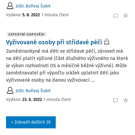
JUDr. Bořivoj Šubrt
Vydáno
:
5. 8. 2022
1 minuta čtení
EXPERTNÍ ODPOVĚDI
Vyživované osoby při střídavé péči
Zaměstnankyně má děti ve střídavé péči, zároveň má
na děti platit výživné (část dlužného výživného na které
je výkon rozhodnutí OS a měsíčně běžné výživné). Může
zaměstnavatel při výpočtu srážek uplatnit děti jako
vyživované osoby na danou vyživovací ...
JUDr. Bořivoj Šubrt
Vydáno
:
23. 6. 2022
1 minuta čtení
+ Zobrazit dalších 20