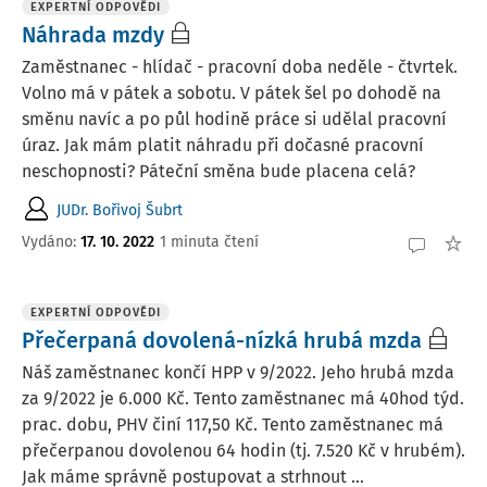
EXPERTNÍ ODPOVĚDI
Náhrada mzdy
Zaměstnanec - hlídač - pracovní doba neděle - čtvrtek.
Volno má v pátek a sobotu. V pátek šel po dohodě na
směnu navíc a po půl hodině práce si udělal pracovní
úraz. Jak mám platit náhradu při dočasné pracovní
neschopnosti? Páteční směna bude placena celá?
JUDr. Bořivoj Šubrt
Vydáno
:
17. 10. 2022
1 minuta čtení
EXPERTNÍ ODPOVĚDI
Přečerpaná dovolená-nízká hrubá mzda
Náš zaměstnanec končí HPP v 9/2022. Jeho hrubá mzda
za 9/2022 je 6.000 Kč. Tento zaměstnanec má 40hod týd.
prac. dobu, PHV činí 117,50 Kč. Tento zaměstnanec má
přečerpanou dovolenou 64 hodin (tj. 7.520 Kč v hrubém).
Jak máme správně postupovat a strhnout ...