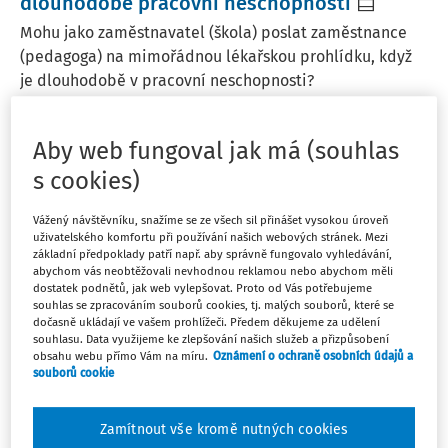
dlouhodobé pracovní neschopnosti
Mohu jako zaměstnavatel (škola) poslat zaměstnance
(pedagoga) na mimořádnou lékařskou prohlídku, když
je dlouhodobě v pracovní neschopnosti?
JUDr. Bořivoj Šubrt
Vydáno
:
9. 6. 2023
1 minuta čtení
Aby web fungoval jak má (souhlas
s cookies)
EXPERTNÍ ODPOVĚDI
Vážený návštěvníku, snažíme se ze všech sil přinášet vysokou úroveň
Náhrady home office a náhrady za údržbu
uživatelského komfortu při používání našich webových stránek. Mezi
základní předpoklady patří např. aby správně fungovalo vyhledávání,
pracovního oděvu
abychom vás neobtěžovali nevhodnou reklamou nebo abychom měli
Zaměstnavatel začal vyplácet náhrady za home office, a
dostatek podnětů, jak web vylepšovat. Proto od Vás potřebujeme
souhlas se zpracováním souborů cookies, tj. malých souborů, které se
náhrady za údržbu pracovního oděvu. Budou tyto
dočasně ukládají ve vašem prohlížeči. Předem děkujeme za udělení
náhrady ve mzdě podléhat exekuci a insolvenci? Děkuji
souhlasu. Data využijeme ke zlepšování našich služeb a přizpůsobení
obsahu webu přímo Vám na míru.
Oznámení o ochraně osobních údajů a
JUDr. Bořivoj Šubrt
souborů cookie
Vydáno
:
12. 2. 2023
1 minuta čtení
Zamítnout vše kromě nutných cookies