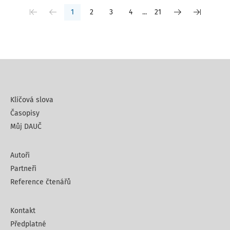
1
2
3
4
...
21
Klíčová slova
Časopisy
Můj DAUČ
Autoři
Partneři
Reference čtenářů
Kontakt
Předplatné