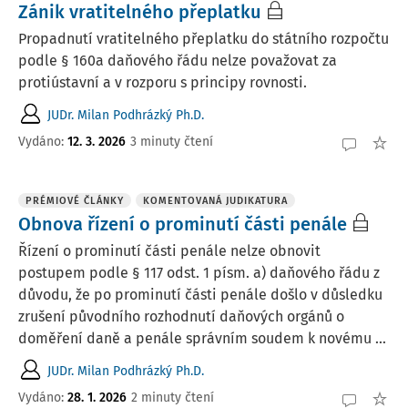
Zánik vratitelného přeplatku
Propadnutí vratitelného přeplatku do státního rozpočtu
podle § 160a daňového řádu nelze považovat za
protiústavní a v rozporu s principy rovnosti.
JUDr. Milan Podhrázký Ph.D.
Vydáno:
12. 3. 2026
3 minuty čtení
PRÉMIOVÉ ČLÁNKY
KOMENTOVANÁ JUDIKATURA
Obnova řízení o prominutí části penále
Řízení o prominutí části penále nelze obnovit
postupem podle § 117 odst. 1 písm. a) daňového řádu z
důvodu, že po prominutí části penále došlo v důsledku
zrušení původního rozhodnutí daňových orgánů o
doměření daně a penále správním soudem k novému ...
JUDr. Milan Podhrázký Ph.D.
Vydáno:
28. 1. 2026
2 minuty čtení