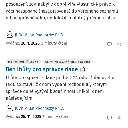
posouzení, zda nabyl v dobré víře vlastnické právo k
věci nezapsané (nezapisované) do veřejného seznamu
od neoprávněného, nedoložil-li platný právní titul ani
...
JUDr. Milan Podhrázký Ph.D.
Vydáno:
28. 1. 2026
3 minuty čtení
PRÉMIOVÉ ČLÁNKY
KOMENTOVANÁ JUDIKATURA
Běh lhůty pro správce daně
Lhůta pro správce daně podle § 34 odst. 1 daňového
řádu se staví již dnem vydání rozhodnutí, kterým
správce daně vyzývá k součinnosti, nikoli dnem
následujícím.
JUDr. Milan Podhrázký Ph.D.
Vydáno:
25. 11. 2025
2 minuty čtení