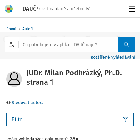
DAUČ
Expert na daně a účetnictví
Menu
Domů
Autoři
Rozšířené vyhledávání
JUDr. Milan Podhrázký, Ph.D. -
strana 1
Sledovat autora
Filtr
284
Počet vyhledaných dokumentů: