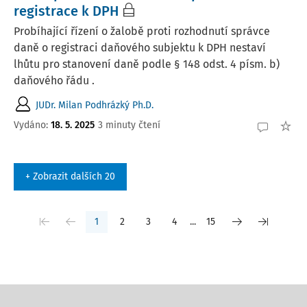
registrace k DPH
Probíhající řízení o žalobě proti rozhodnutí správce
daně o registraci daňového subjektu k DPH nestaví
lhůtu pro stanovení daně podle § 148 odst. 4 písm. b)
daňového řádu .
JUDr. Milan Podhrázký Ph.D.
Vydáno:
18. 5. 2025
3 minuty čtení
+ Zobrazit dalších 20
1
2
3
4
...
15