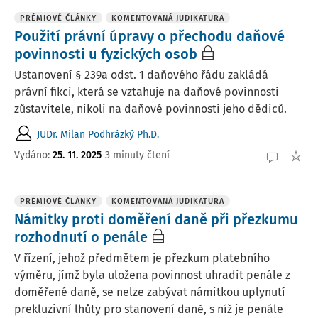
PRÉMIOVÉ ČLÁNKY
KOMENTOVANÁ JUDIKATURA
Použití právní úpravy o přechodu daňové
povinnosti u fyzických osob
Ustanovení § 239a odst. 1 daňového řádu zakládá
právní fikci, která se vztahuje na daňové povinnosti
zůstavitele, nikoli na daňové povinnosti jeho dědiců.
JUDr. Milan Podhrázký Ph.D.
Vydáno:
25. 11. 2025
3 minuty čtení
PRÉMIOVÉ ČLÁNKY
KOMENTOVANÁ JUDIKATURA
Námitky proti doměření daně při přezkumu
rozhodnutí o penále
V řízení, jehož předmětem je přezkum platebního
výměru, jímž byla uložena povinnost uhradit penále z
doměřené daně, se nelze zabývat námitkou uplynutí
prekluzivní lhůty pro stanovení daně, s níž je penále