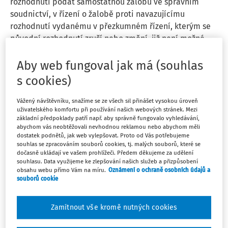
rozhodnutí podat samostatnou žalobu ve správním
soudnictví, v řízení o žalobě proti navazujícímu
rozhodnutí vydanému v přezkumném řízení, kterým se
původní rozhodnutí zruší nebo změní, již není možné ...
JUDr. Milan Podhrázký Ph.D.
Aby web fungoval jak má (souhlas
Vydáno:
22. 7. 2026
3 minuty čtení
s cookies)
Vážený návštěvníku, snažíme se ze všech sil přinášet vysokou úroveň
PRÉMIOVÉ ČLÁNKY
KOMENTOVANÁ JUDIKATURA
uživatelského komfortu při používání našich webových stránek. Mezi
Pozbytí účinků rozhodnutí správce daně
základní předpoklady patří např. aby správně fungovalo vyhledávání,
abychom vás neobtěžovali nevhodnou reklamou nebo abychom měli
K pozbytí právních účinků rozhodnutí správce daně
dostatek podnětů, jak web vylepšovat. Proto od Vás potřebujeme
podle § 124a daňového řádu může dojít i na základě
souhlas se zpracováním souborů cookies, tj. malých souborů, které se
dočasně ukládají ve vašem prohlížeči. Předem děkujeme za udělení
rozhodnutí krajského soudu o žalobě na ochranu před
souhlasu. Data využijeme ke zlepšování našich služeb a přizpůsobení
nezákonným zásahem. Rozhodné je, zda správce daně
obsahu webu přímo Vám na míru.
Oznámení o ochraně osobních údajů a
souborů cookie
vydal rozhodnutí na základě později zrušeného ...
JUDr. Milan Podhrázký Ph.D.
Zamítnout vše kromě nutných cookies
Vydáno:
28. 5. 2026
3 minuty čtení