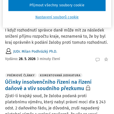
Přijmout všechny soubory cookie
PRÉMIOVÉ ČLÁNKY
KOMENTOVANÁ JUDIKATURA
Aktivní legitimace k podání žaloby proti
Nastavení souborů cookie
rozhodnutí správce daně
I když rozhodnutí správce daně může mít za následek
snížení příjmu rozpočtu kraje, neznamená to, že by byl
kraj oprávněn k podání žaloby proti tomuto rozhodnutí.
JUDr. Milan Podhrázký Ph.D.
Vydáno:
28. 5. 2026
3 minuty čtení
PRÉMIOVÉ ČLÁNKY
KOMENTOVANÁ JUDIKATURA
Účinky insolvenčního řízení na řízení
daňové a vliv soudního přezkumu
Zjistí-li krajský soud, že žaloba podaná proti
platebnímu výměru, který nabyl právní moci dle § 243
odst. 2 daňového řádu, je důvodná, zruší napadený