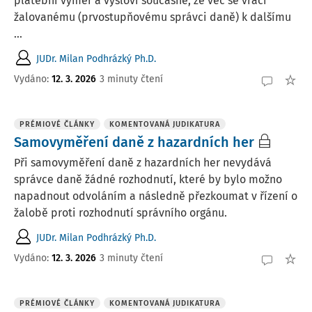
platební výměr a vysloví současně, že věc se vrací
žalovanému (prvostupňovému správci daně) k dalšímu
...
JUDr. Milan Podhrázký Ph.D.
Vydáno:
12. 3. 2026
3 minuty čtení
PRÉMIOVÉ ČLÁNKY
KOMENTOVANÁ JUDIKATURA
Samovyměření daně z hazardních her
Při samovyměření daně z hazardních her nevydává
správce daně žádné rozhodnutí, které by bylo možno
napadnout odvoláním a následně přezkoumat v řízení o
žalobě proti rozhodnutí správního orgánu.
JUDr. Milan Podhrázký Ph.D.
Vydáno:
12. 3. 2026
3 minuty čtení
PRÉMIOVÉ ČLÁNKY
KOMENTOVANÁ JUDIKATURA