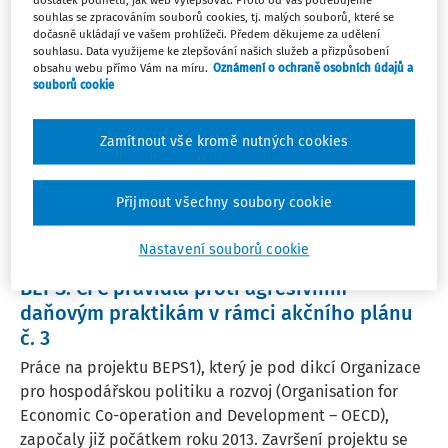
dostatek podnětů, jak web vylepšovat. Proto od Vás potřebujeme
daňových souvislostech
souhlas se zpracováním souborů cookies, tj. malých souborů, které se
Cílem příspěvku je seznámit čtenáře se základními
dočasně ukládají ve vašem prohlížeči. Předem děkujeme za udělení
souhlasu. Data využijeme ke zlepšování našich služeb a přizpůsobení
daňovými povinnostmi při ukončení podnikání fyzické
obsahu webu přímo Vám na míru.
Oznámení o ochraně osobních údajů a
osoby a dále s povinnostmi vůči správě sociálního
souborů cookie
zabezpečení, zdravotní pojišťovně či dalším orgánům,
jako je například živnostenský úřad.
Zamítnout vše kromě nutných cookies
Ing. Veronika Dvořáková
Vydáno:
29. 12. 2015
20 minut čtení
Přijmout všechny soubory cookie
Nastavení souborů cookie
ČLÁNKY
BEPS: CFC pravidla proti agresivním
daňovým praktikám v rámci akčního plánu
č. 3
Práce na projektu BEPS1), který je pod dikcí Organizace
pro hospodářskou politiku a rozvoj (Organisation for
Economic Co-operation and Development – OECD),
započaly již počátkem roku 2013. Završení projektu se