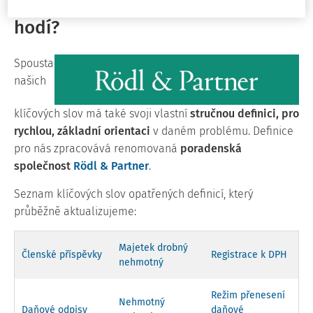
K čemu ještě se klíčová slova
hodí?
Spousta
našich
klíčových slov má také svoji vlastní
stručnou definici, pro
rychlou, základní orientaci
v daném problému. Definice
pro nás zpracovává renomovaná
poradenská
společnost
Rödl & Partner
.
Seznam klíčových slov opatřených definicí, který
průběžně aktualizujeme:
Majetek drobný
Členské příspěvky
Registrace k DPH
nehmotný
Režim přenesení
Nehmotný
Daňové odpisy
daňové