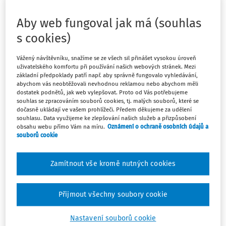
Aby web fungoval jak má (souhlas
Kde najdu seznam všech klíčových
s cookies)
slov?
Vážený návštěvníku, snažíme se ze všech sil přinášet vysokou úroveň
uživatelského komfortu při používání našich webových stránek. Mezi
základní předpoklady patří např. aby správně fungovalo vyhledávání,
Výpis všech klíčových slov z celého DAUČ naleznete zde
abychom vás neobtěžovali nevhodnou reklamou nebo abychom měli
dostatek podnětů, jak web vylepšovat. Proto od Vás potřebujeme
>>>
A také vždy v zápatí stránek v šedém pruhu pod
souhlas se zpracováním souborů cookies, tj. malých souborů, které se
odkazem "Témata":
dočasně ukládají ve vašem prohlížeči. Předem děkujeme za udělení
souhlasu. Data využijeme ke zlepšování našich služeb a přizpůsobení
obsahu webu přímo Vám na míru.
Oznámení o ochraně osobních údajů a
souborů cookie
Zamítnout vše kromě nutných cookies
(Tip redakce:
Jak sledovat nově přidané články dle
konkrétního klíčového slova?
)
Přijmout všechny soubory cookie
Nastavení souborů cookie