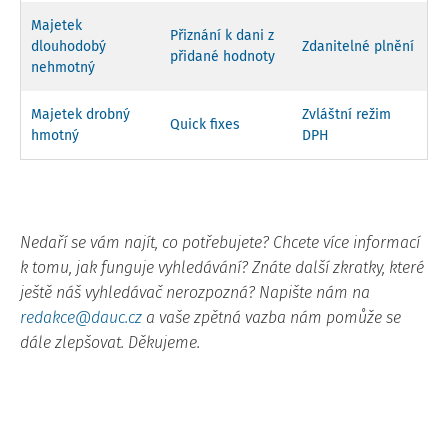
Majetek
Přiznání k dani z
dlouhodobý
Zdanitelné plnění
přidané hodnoty
nehmotný
Majetek drobný
Zvláštní režim
Quick fixes
hmotný
DPH
Nedaří se vám najít, co potřebujete? Chcete více informací
k tomu, jak funguje vyhledávání? Znáte další zkratky, které
ještě náš vyhledávač nerozpozná? Napište nám na
redakce@dauc.cz
a vaše zpětná vazba nám pomůže se
dále zlepšovat. Děkujeme.