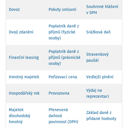
Souhrnné hlášení
Dovoz
Pokuty smluvní
v DPH
Poplatník daně z
Dvojí zdanění
příjmů (fyzické
Srážková daň
osoby)
Poplatník daně z
Stravenkový
Finanční leasing
příjmů (právnické
paušál
osoby)
Hmotný majetek
Pořizovací cena
Vedlejší plnění
Výdaj na
Hospodářský rok
Provozovna
reprezentaci
Majetek
Přenesená
Základ daně z
dlouhodobý
daňová
přidané hodnoty
hmotný
povinnost (DPH)